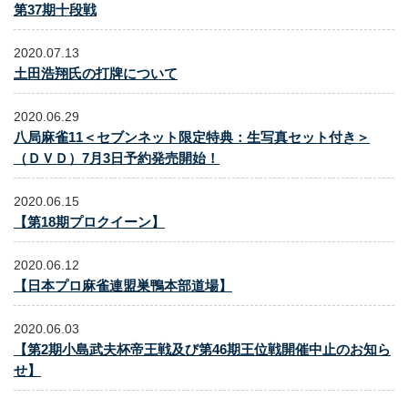
第37期十段戦
2020.07.13
土田浩翔氏の打牌について
2020.06.29
八局麻雀11＜セブンネット限定特典：生写真セット付き＞
（ＤＶＤ）7月3日予約発売開始！
2020.06.15
【第18期プロクイーン】
2020.06.12
【日本プロ麻雀連盟巣鴨本部道場】
2020.06.03
【第2期小島武夫杯帝王戦及び第46期王位戦開催中止のお知ら
せ】