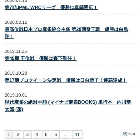
2020.02.13
第7期JPML WRCリーグ 優勝は真鍋明広！
2020.02.12
最高位戦日本プロ麻雀協会主催 第28期發王戦 優勝は白鳥
翔！
2019.11.25
第45期 王位戦 優勝は森下剛任！
2019.10.28
第17期プロクイーン決定戦 優勝は日向藍子！連覇達成！
2019.10.01
現代麻雀の絶対手順 (マイナビ麻雀BOOKS) 単行本 内川幸
太郎 (著)
次へ »
1
2
3
4
5
6
…
11