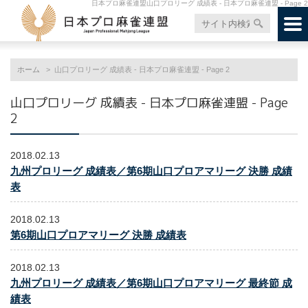
日本プロ麻雀連盟山口プロリーグ 成績表 - 日本プロ麻雀連盟 - Page 2
ホーム
山口プロリーグ 成績表 - 日本プロ麻雀連盟 - Page 2
山口プロリーグ 成績表 - 日本プロ麻雀連盟 - Page
2
2018.02.13
九州プロリーグ 成績表／第6期山口プロアマリーグ 決勝 成績
表
2018.02.13
第6期山口プロアマリーグ 決勝 成績表
2018.02.13
九州プロリーグ 成績表／第6期山口プロアマリーグ 最終節 成
績表