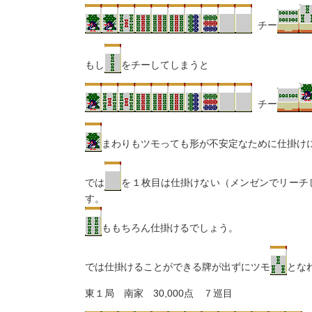
チー
もし
をチーしてしまうと
チー
まわりもツモっても形が不安定なために仕掛け
では
を１枚目は仕掛けない（メンゼンでリーチ
す。
ももちろん仕掛けるでしょう。
では仕掛けることができる牌が出ずにツモ
とな
東１局 南家 30,000点 ７巡目