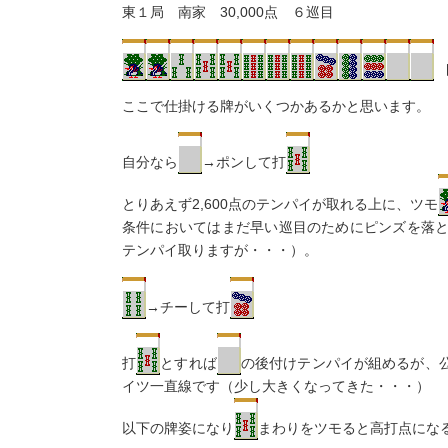
東１局 南家 30,000点 ６巡目
ここで仕掛ける牌がいくつかあるかと思います。
自分なら
→ポンして打
とりあえず2,600点のテンパイが取れる上に、ツモ
条件においてはまだ早い巡目のためにピンズを落
テンパイ取りますが・・・）。
→チーして打
打
とすれば
の後付けテンパイが組めるが、
イツ一直線です（少し大きくなってきた・・・）
以下の牌姿になり
まわりをツモると高打点にな