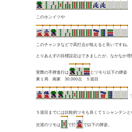
このホンイツや
このチャンタなどで高打点が狙えると良いですね。
とりあえずの目標設定はできましたが、なかなか理
実際の手牌進行は
とツモり以下の牌姿
東１局 南家 30,000点 ５巡目
５巡目までには比較的ツモも良くて１シャンテンと
次巡のツモは
で打
で以下の牌姿。