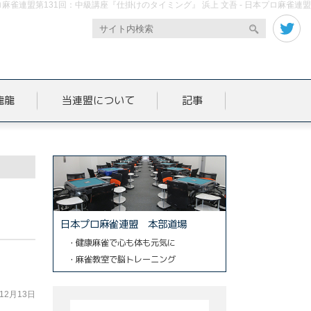
麻雀連盟第131回：中級講座『仕掛けのタイミング』 浜上 文吾 - 日本プロ麻雀連盟
龍龍
当連盟について
記事
日本プロ麻雀連盟 本部道場
・健康麻雀で心も体も元気に
・麻雀教室で脳トレーニング
年12月13日