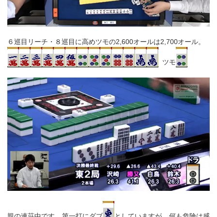
６巡目リーチ・８巡目に高めツモの2,600オールは2,700オール。
ツモ
親の連荘中です。第一打にダブ
としていますが、何も危険は感