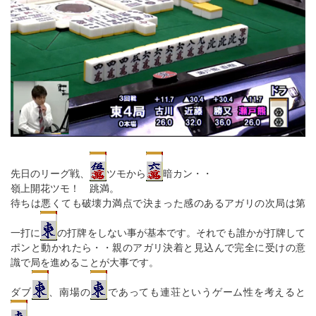
先日のリーグ戦、
ツモから
暗カン・・
嶺上開花ツモ！ 跳満。
待ちは悪くても破壊力満点で決まった感のあるアガリの次局は第
一打に
の打牌をしない事が基本です。それでも誰かが打牌して
ポンと動かれたら・・親のアガリ決着と見込んで完全に受けの意
識で局を進めることが大事です。
ダブ
、南場の
であっても連荘というゲーム性を考えると