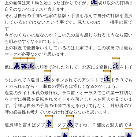
上の画像は東１局と始まったばかりですが、
切り以外の打牌は
自分のなかではミスと言えます。
それは自分の手牌や他家の捨牌・手役を考えて自分の打牌を選択
しているのではないという事です。見たいのは・・相手の運で
す！
今どのくらいの運なのか？この先の運も感じられるようなら闘い
も組みやすくなるのでしょう。
上の状況で優勝争いをしているのは北家です。この状況では最も
マークが必要なのだと思います。
仮に
の順番で外したとして、北家に２巡目に
をトイ
ツにされて３巡目に
をポンされてのアシストで
ドラ３でも
アガられるなら・・勝負の雲行きは怪しくなるのでしょう。
過去のタイトル戦の最終戦、ラス前・オーラスでこの第一打切り
をせずに接戦を逆転されタイトルを落とした人を何人か見ていま
す。字牌は自分の手牌の価値で考えるだけではなく、対戦者の字
牌の必要性も考えていかなければならないと思います。
連風牌と言えばダブ
・ダブ
ですね。２翻役と魅力的です