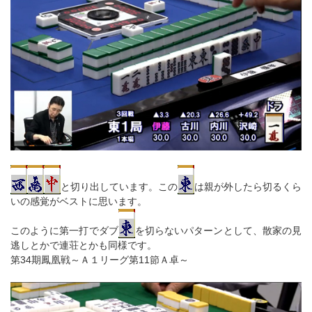
と切り出しています。この
は親が外したら切るくら
いの感覚がベストに思います。
このように第一打でダブ
を切らないパターンとして、散家の見
逃しとかで連荘とかも同様です。
第34期鳳凰戦～Ａ１リーグ第11節Ａ卓～