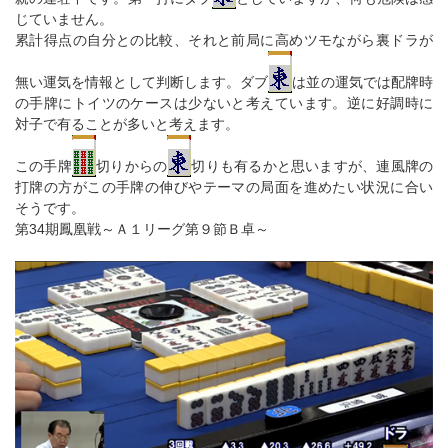
じていません。
累計得点の自分との比較、それと前局に高めツモながら裏ドラが
無い運気を情報として判断します。ダブ
は並の運気では配牌時
の手牌にトイツのケースは少ないと考えています。逆に好調時に
対子で有ることが多いと考えます。
この手牌
切りからの
切りも有るかと思いますが、連風牌の
打牌の方がこの手牌の伸びやテーマの局面を進めたい状況に合い
そうです。
第34期鳳凰戦～Ａ１リーグ第９節Ｂ卓～