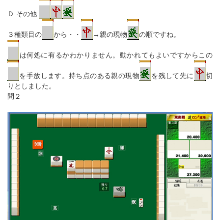
Ｄ その他
３種類目の
から・・
→親の現物
の順ですね。
は何処に有るかわかりません。動かれてもよいですからこの
を手放します。持ち点のある親の現物
を残して先に
切
りとしました。
問２