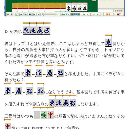
Ｄ その他
親はトップ目とはいえ僅差、ここはちょっと無視して
切りか
ら。自分の風牌を大事に持つ人が多いようですから、トイツにな
るのも巡目が過ぎた方が重なりやすい。遅い巡目に上家が動いて
くれた方がツモの価値も高いとみます。
そんな訳で
→
→
→
と考えました。手牌にドラが３つ
有ったら？
→
→
→
になりそうです。基本面前で手牌を伸ばす事
を優先すれば９割方Ｄの
になります。
三元牌はいつも
の順番で切る人はいませんよね？その
切りは狙われやすいですよ！ご注意を。