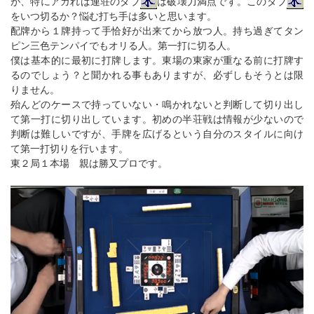
が、特にアガれば連荘のダブ
は破壊力満点です。このダブ
をいつ切るか？悩む打ち手は多いと思います。
配牌から１牌持って手恰好が出来てから放つ人。持ち過ぎてタン
ピン三色テンパイでもオリる人。第一打に切る人。
僕は基本的に最初に打牌します。東場の東家が重なる前に打牌す
るのでしょう？と聞かれる事もありますが、必ずしもそうとは限
りません。
殆んどのケースで持っていない・鳴かれないと判断して切り出し
て第一打に切り出しています。初めの半荘戦は情報が少ないので
判断は難しいですが、手牌を広げるという自分のスタイルに向け
て第一打切りを行います。
東２局１本場 親は勝又プロです。