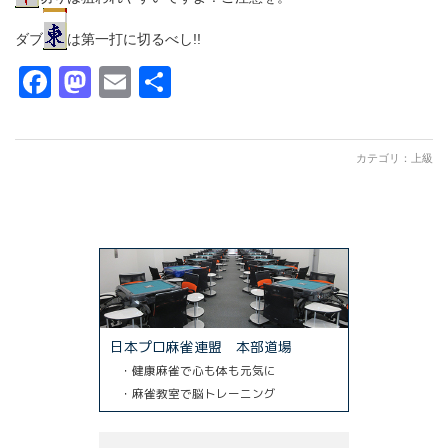
ダブ
は第一打に切るべし!!
Facebook
Mastodon
Email
共
有
カテゴリ：
上級
日本プロ麻雀連盟 本部道場
・健康麻雀で心も体も元気に
・麻雀教室で脳トレーニング