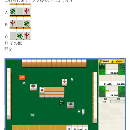
に打牌します。どの選択でしょうか？
Ａ
Ｂ
Ｃ
Ｄ その他
問２