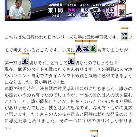
こちらは先日行われた日本シリーズ決勝の最終半荘戦です。
ツ
モで考えているところです。手牌に
も有りましたが、
第一打は
切りです。どうして
切りなのでしょうね？
現在、麻雀のタイトル戦はたくさん有りますしその観戦はスマホ
やパソコン・自宅でのタイムシフト観戦と気軽に勉強できるよう
になりました。良い時代ですね。
連盟の初期時代、決勝戦の対局は沢山観戦に行きました。誰かの
応援というのも有ったのでしょうが、一番の目的は人の技を盗む
ことでした。誰が優勝したとか、何をアガったとかはあまり興味
がありませんでした。技とは人の思考です、考え方・ものの見方
と思います。たくさんの人の技を得ると同時に新たな発見のよう
に思えた事もありました。その一つに字牌の切り出しが有りま
す。