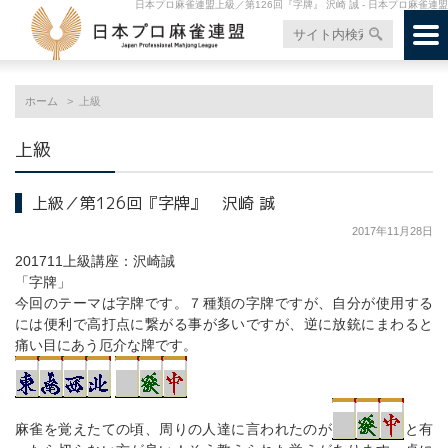
日本プロ麻雀連盟上級／第126回『字牌』 沢崎 誠 - 日本プロ麻雀連盟
ホーム
上級
上級
上級／第126回『字牌』 沢崎 誠
2017年11月28日
201711上級講座：沢崎誠
「字牌」
今回のテーマは字牌です。７種類の字牌ですが、自分が使用する
には便利で高打点に繋がる事が多いですが、逆に放銃にまわると
痛い目にあう厄介な牌です。
麻雀を覚えたての頃、周りの人達に言われたのが
と有