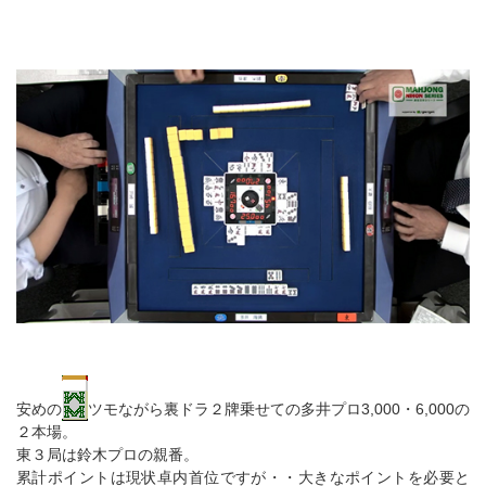
安めの
ツモながら裏ドラ２牌乗せての多井プロ3,000・6,000の
２本場。
東３局は鈴木プロの親番。
累計ポイントは現状卓内首位ですが・・大きなポイントを必要と