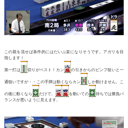
この親を流せば条件的にはだいぶ楽になりそうです。アガリを目
指します！
第一打は
切りがベスト！カン
の引きからのピンフ狙いと一
通狙いですが・・この手牌は動くならカン
しか動けません。こ
の後に動くなら
だけで、
を動いての
待ちでは勝負バ
ランスが悪いように見えます。