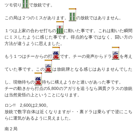
ツモ切り
で放銃です。
この局は２つのミスがあります。
の放銃ではありません。
１つは上家の合わせ打ちの
に動いた事です。これは動いた瞬間
にミスしたように感じた事です。得点的な事ではなく、闘い方の
方法が違うように思えました。
もう１つはチーからの打
です。チーの発声からドラ
を考え
ていた事です。この
は放銃牌となる感じはありませんでした
し、現物待ちの
待ちに構えようかと迷いがあった事です。
チーの動きから打点の5,800のアガリを追うなら満貫クラスの放銃
は当然覚悟の上ということになります。
ロン!! 2,600は2,900。
放銃で数字自体は近くなりますが・・裏ドラは乗らずで逆にこち
らに運気があるように見えました。
南２局