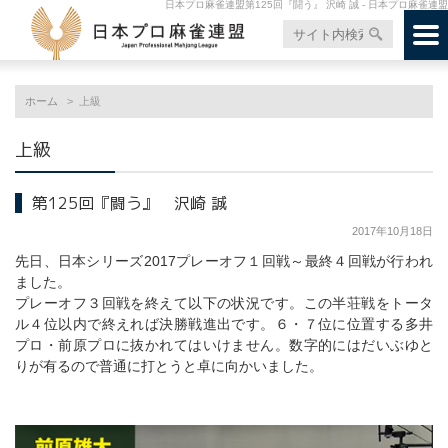
日本プロ麻雀連盟第125回『闘う』 沢崎 誠 - 日本プロ麻雀連盟
ホーム
上級
上級
第125回『闘う』 沢崎 誠
2017年10月18日
先日、日本シリーズ2017プレーオフ１回戦～最終４回戦が行われ
ました。
プレーオフ３回戦を終えて以下の状況です。この半荘戦をトータ
ル４位以内で終えれば決勝戦進出です。６・７位に位置する多井
プロ・前原プロに抜かれてはいけません。数字的にはだいぶゆと
りが有るので普通に打とうと卓に向かいました。