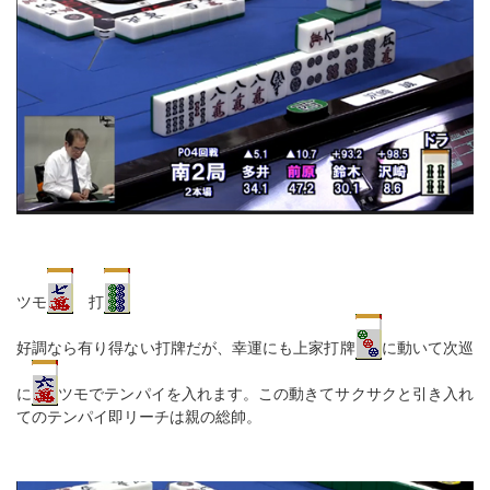
ツモ
打
好調なら有り得ない打牌だが、幸運にも上家打牌
に動いて次巡
に
ツモでテンパイを入れます。この動きてサクサクと引き入れ
てのテンパイ即リーチは親の総帥。