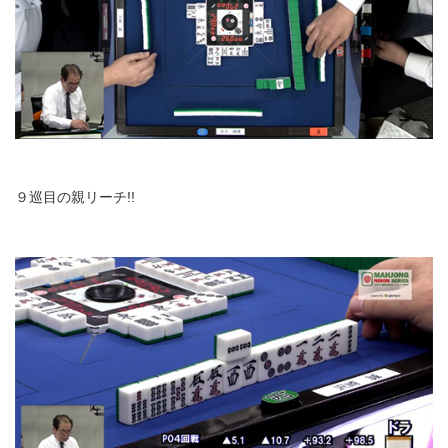
９巡目の親リーチ!!