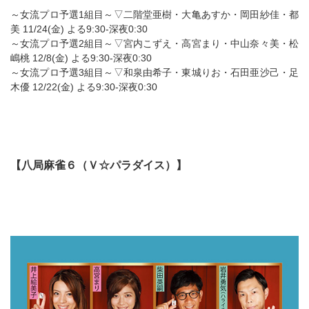
～女流プロ予選1組目～▽二階堂亜樹・大亀あすか・岡田紗佳・都
美 11/24(金) よる9:30-深夜0:30
～女流プロ予選2組目～▽宮内こずえ・高宮まり・中山奈々美・松
嶋桃 12/8(金) よる9:30-深夜0:30
～女流プロ予選3組目～▽和泉由希子・東城りお・石田亜沙己・足
木優 12/22(金) よる9:30-深夜0:30
【八局麻雀６（Ｖ☆パラダイス）】