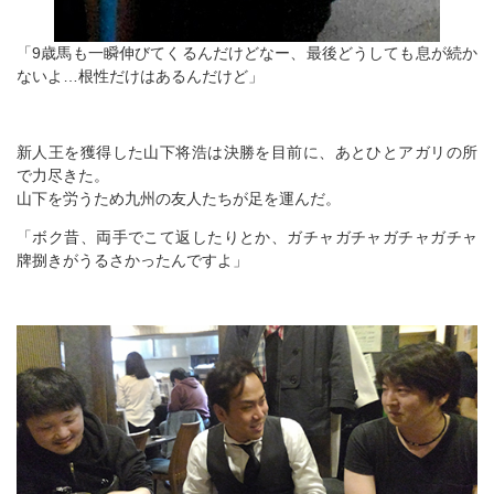
「9歳馬も一瞬伸びてくるんだけどなー、最後どうしても息が続か
ないよ…根性だけはあるんだけど」
新人王を獲得した山下将浩は決勝を目前に、あとひとアガリの所
で力尽きた。
山下を労うため九州の友人たちが足を運んだ。
「ボク昔、両手でこて返したりとか、ガチャガチャガチャガチャ
牌捌きがうるさかったんですよ」