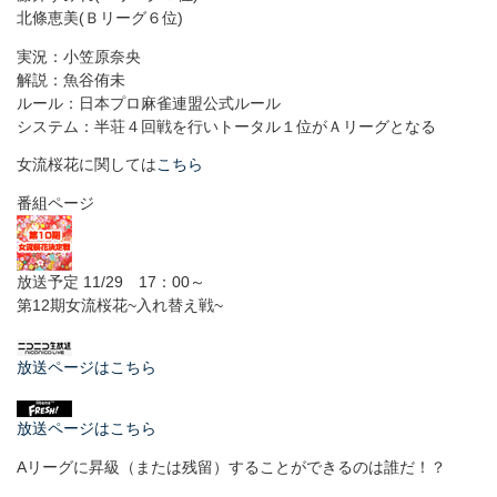
北條恵美(Ｂリーグ６位)
実況：小笠原奈央
解説：魚谷侑未
ルール：日本プロ麻雀連盟公式ルール
システム：半荘４回戦を行いトータル１位がＡリーグとなる
女流桜花に関しては
こちら
番組ページ
放送予定 11/29 17：00～
第12期女流桜花~入れ替え戦~
放送ページはこちら
放送ページはこちら
Aリーグに昇級（または残留）することができるのは誰だ！？