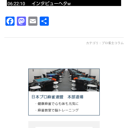
Facebook
Mastodon
Email
共
有
カテゴリ：
プロ雀士コラム
日本プロ麻雀連盟 本部道場
・健康麻雀で心も体も元気に
・麻雀教室で脳トレーニング