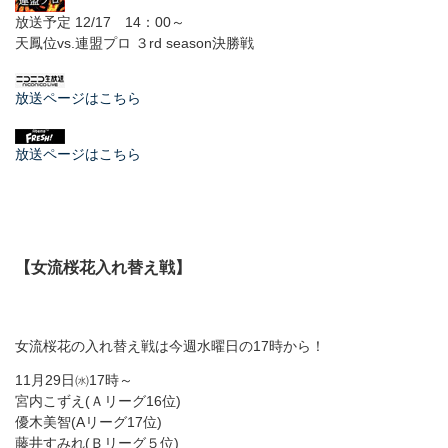
放送予定 12/17 14：00～
天鳳位vs.連盟プロ ３rd season決勝戦
放送ページはこちら
放送ページはこちら
【女流桜花入れ替え戦】
女流桜花の入れ替え戦は今週水曜日の17時から！
11月29日㈬17時～
宮内こずえ(Ａリーグ16位)
優木美智(Aリーグ17位)
藤井すみれ(Ｂリーグ５位)