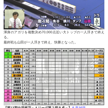
渾身のアガリを複数決め70,000点近い大トップの一人浮きで終え
る。
最終戦も山田が一人浮きで終え、快勝となった。
【第13期女流桜花～Ａリーグ第２節Ｂ卓～】
５月16日