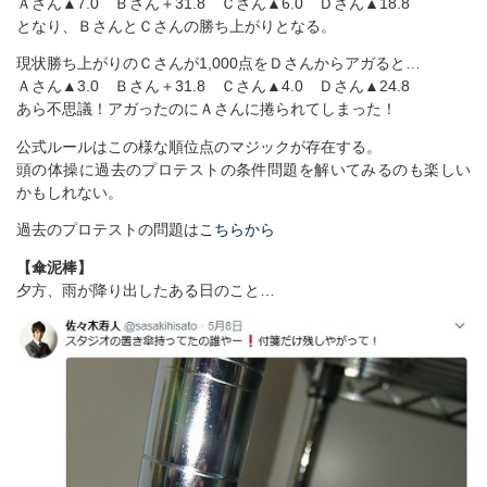
Ａさん▲7.0 Ｂさん＋31.8 Ｃさん▲6.0 Ｄさん▲18.8
となり、ＢさんとＣさんの勝ち上がりとなる。
現状勝ち上がりのＣさんが1,000点をＤさんからアガると…
Ａさん▲3.0 Ｂさん＋31.8 Ｃさん▲4.0 Ｄさん▲24.8
あら不思議！アガったのにＡさんに捲られてしまった！
公式ルールはこの様な順位点のマジックが存在する。
頭の体操に過去のプロテストの条件問題を解いてみるのも楽しい
かもしれない。
過去のプロテストの問題は
こちらから
【傘泥棒】
夕方、雨が降り出したある日のこと…