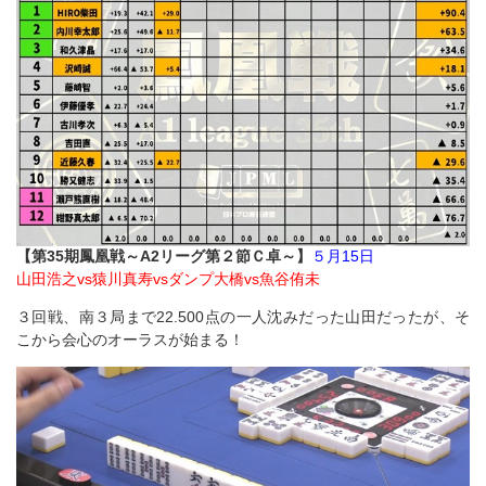
【第35期鳳凰戦～A2リーグ第２節Ｃ卓～】
５月15日
山田浩之vs猿川真寿vsダンプ大橋vs魚谷侑未
３回戦、南３局まで22.500点の一人沈みだった山田だったが、そ
こから会心のオーラスが始まる！