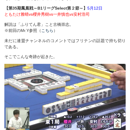
【第35期鳳凰戦～B1リーグSelect第２節～】
5月12日
ともたけ雅晴vs櫻井秀樹vs一井慎也vs安村浩司
解説は「ふりてん君」こと古橋崇志。
※前回のMr.Y参照（
こちら
）
未だに連盟チャンネルのコメントではフリテンの話題で持ち切り
である。
そこでこんな奇跡が起きた。