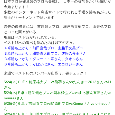
日本プロ麻雀連盟のプロも参戦し、日本一の称号をかけた闘いが
今始まります！
多数のインターネット麻雀サイトで行われる予選を勝ちあがった
雀士がトーナメントで闘います！
過去の優勝者には、前原雄大プロ、瀬戸熊直樹プロ、山井弘プロ
といった面々がいる。
現在はベスト32が行われている。
ベスト16への進出を決めたのは以下の方々。
Ａ卓勝ち上がり：前田直哉プロ、山脇千文美プロ
Ｂ卓勝ち上がり：紺野真太郎プロ、逆転の帝王さん
Ｃ卓勝ち上がり：グレート・宗さん、タオルさん
Ｄ卓勝ち上がり：がぼがぼさん、エコロジーさん
来週でベスト16のメンバーが出揃う。要チェック！
5/24(木)Ｅ卓：前原雄大プロvs龍羽さんvsたんきー2012さんvsJ.I
さん
5/24(木)Ｆ卓：勝又健志プロvs岡本和也プロvsすっぽん五郎さんvs
muuraaさん
5/25(金)Ｇ卓：吉田直プロvs蛯原朗プロvsKtomaさんvs orinzouさ
ん
5/25(金)Ｈ卓：山田浩之プロvs石川遼プロvs±０さんvs★★こゆき