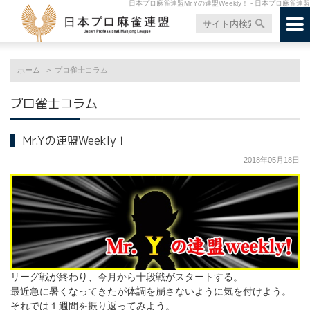
日本プロ麻雀連盟Mr.Yの連盟Weekly！ - 日本プロ麻雀連盟
ホーム
プロ雀士コラム
プロ雀士コラム
Mr.Yの連盟Weekly！
2018年05月18日
リーグ戦が終わり、今月から十段戦がスタートする。
最近急に暑くなってきたが体調を崩さないように気を付けよう。
それでは１週間を振り返ってみよう。