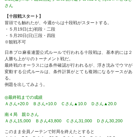
さん
【十段戦スタート】
冒頭でも触れたが、今週からは十段戦がスタートする。
・５月19日(土)初段・二段
・５月20日(日)三段・四段
※観戦不可
日本プロ麻雀連盟公式ルールで行われる十段戦は、基本的には２
人勝ち上がりのトーナメント戦だ。
最終戦のオーラスには条件確認が行われるが、浮き沈みでウマが
変動する公式ルールは、条件計算がとても複雑になるケースがあ
る。
例題を出してみよう。
◎最終戦までの成績
Ａさん+20.0 Ｂさん+10.0 Ｃさん▲10.0 Ｄさん▲20.0
南４局 親Ｄさん
Ａさん15,000 Ｂさん43,800 Ｃさん31,000 Ｄさん30,200
このまま全員ノーテンで対局を終えたとすると