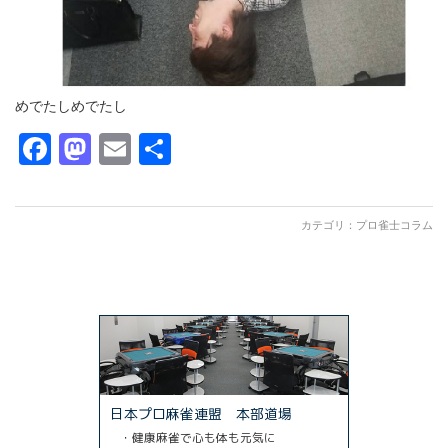
めでたしめでたし
Facebook
Mastodon
Email
共
有
カテゴリ：
プロ雀士コラム
日本プロ麻雀連盟 本部道場
・健康麻雀で心も体も元気に