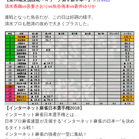
清水香織vs吾妻さおりvs魚谷侑未vs蒼井ゆりか
連戦となった魚谷だが、この日は好調の様子。
清水プロも怒涛の攻めで大きくプラスした。
【インターネット麻雀日本選手権2018】
インターネット麻雀日本選手権とは…
日本プロ麻雀連盟が主催する“インターネット麻雀の日本一”を決め
るタイトル戦！
インターネット麻雀の強者が一堂に集結！