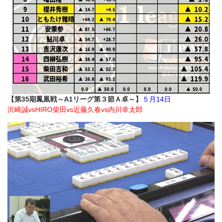
【第35期鳳凰戦～A1リーグ第３節Ａ卓～】
５月14日
沢崎誠vsHIRO柴田vs近藤久春vs内川幸太郎