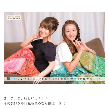
ま、ま、ま、眩しいっ！！！
その笑顔を毎日見られるなら僕は…僕は…