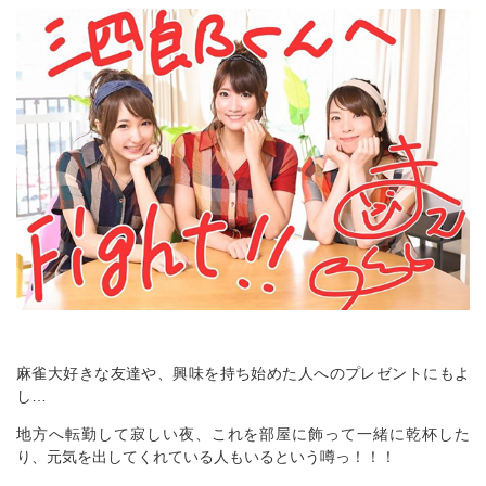
麻雀大好きな友達や、興味を持ち始めた人へのプレゼントにもよ
し…
地方へ転勤して寂しい夜、これを部屋に飾って一緒に乾杯した
り、元気を出してくれている人もいるという噂っ！！！