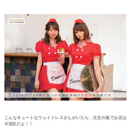
こんなキュートなウェイトレスさんがいたら、注文の嵐でお店は
大混乱だよ！！