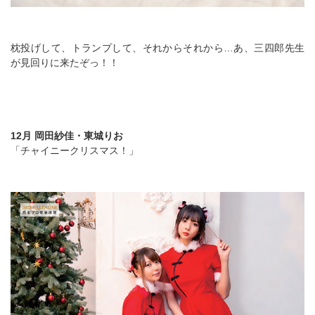
枕投げして、トランプして、それからそれから…あ、三四郎先生
が見回りに来たぞっ！！
12月 岡田紗佳・東城りお
「チャイニークリスマス！」