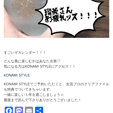
すごいぞカレンダー！！！
どんな風に楽しむかはあなた次第♡
気になる方はKONAMI STYLEにアクセス！！
KONAMI STYLE
KONAMI STYLEでご予約いただくと、女流プロのクリアファイル
も特典でついてきちゃいます。
一緒に楽しい１年を過ごしましょう☆
最後まで読んで下さりありがとうございました！
Facebook
Mastodon
Email
共