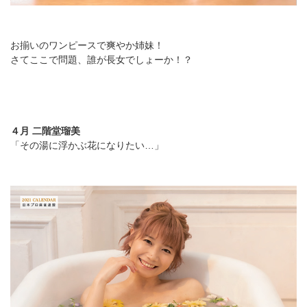
お揃いのワンピースで爽やか姉妹！
さてここで問題、誰が長女でしょーか！？
４月 二階堂瑠美
「その湯に浮かぶ花になりたい…」