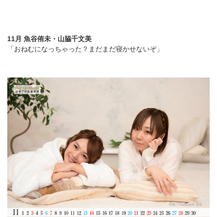
11月 魚谷侑未・山脇千文美
「おねむになっちゃった？まだまだ寝かせないぞ」