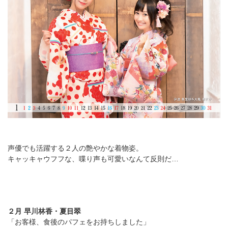
声優でも活躍する２人の艶やかな着物姿。
キャッキャウフフな、喋り声も可愛いなんて反則だ…
２月 早川林香・夏目翠
「お客様、食後のパフェをお持ちしました」