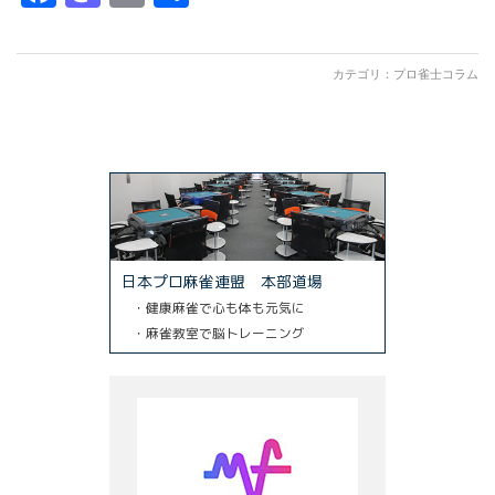
有
カテゴリ：
プロ雀士コラム
日本プロ麻雀連盟 本部道場
・健康麻雀で心も体も元気に
・麻雀教室で脳トレーニング