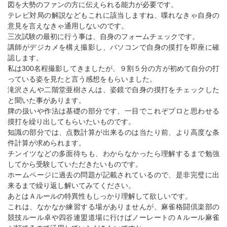
図を大勢のファンの方に伝えられる能力が必要です。
テレビ対局の解説などもこれに該当しますね、喋れなきゃ自身の
意見を言えなきゃ通用しないのです。
三次試験の最初に行う事は、自身のフォームチェックです。
講師がデジカメを構え撮影し、パソコンで自身の摸打を即座に確
認します。
私は300名程撮影してきましたが、９割５分の方が初めて自分の打
っている姿を見たと言う感想をもらいました。
滝沢さんや二階堂亜樹さんは、姿鏡で自身の摸打をチェックした
と聞いた事があります。
牌の扱いや作法は基礎の部分です、一目でこれぞプロと思わせる
摸打を繰り出してもらいたいものです。
知識の部分では、点数計算が出来るのは当たり前、より高度な条
件計算が求められます。
チンイツなどの多面待ちも、わからなかったら理解するまで勉強
してから受験していただきたいものです。
ホームページに過去の問題が記載されているので、是非完璧に出
来るまで繰り返し解いてみてください。
あとはＡルールの特異性もしっかり理解して欲しいです。
これは、なかなか練習する場がありませんが、麻雀格闘倶楽部の
競技ルール卓や四谷連盟道場に行けばノーレートのＡルール麻雀