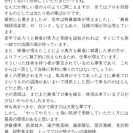
が打てるので活用していただきたいですね。
なんだか険しい道のりのように聞こえますが、全てはプロを目指
すものとしては当たり前の事ばかりです。
最初にも書きましたが、近年は映像媒体が増えましたし、「麻雀
格闘倶楽部」や「ロン２」などもあり、活躍の場が沢山増えてい
ます。
若手であろうと麻雀の実力と実績を認知されれば、すぐにでも第
一線での活躍の場が待っています。
また、映像が増えたことにより裏方も麻雀に精通した者の方が、
よりファンに魅了的に伝えられるため、仕事が増えています。
そういった技術を持つ者が重宝されているのも事実であり、これ
からは一芸として合格に有利に働くのではないでしょうか。
多くの受験される方々は、私自身がそうであったように麻雀プロ
というものの認識があいまいで漠然とした思いで来るのがほとん
どだと思います。
その原因は、まだまだ麻雀プロ像を確立、体現出来ているプロが
少ないからかもしれません。
何を為すべきか、自分で探すのは大変な事です。
しかし、「やってやろう」と強い気持で受験していただく方には
最高の環境があると思います。
伊藤優考、前原雄大、瀬戸熊直樹、藤原隆弘、望月雅継、滝沢和
典、紺野真太郎、トッププロが勢ぞろいの講師陣。