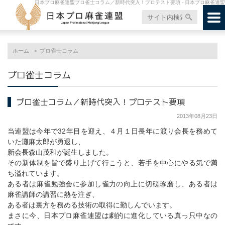
日本プロ麻雀連盟プロ雀士コラム／新時代突入！プロテスト要項 - 日本プロ麻雀連盟
ホーム
プロ雀士コラム
プロ雀士コラム
プロ雀士コラム／新時代突入！プロテスト要項
2013年08月23日
当連盟は今年で32年目を迎え、４月１日長年に渡り会長を務めて
いた灘麻太郎が勇退し、
新会長森山茂和が誕生しました。
その新体制を皆で盛り上げて行こうと、若手を中心にやる気で満
ち溢れています。
ある者は麻雀勉強会に参加し雀力の向上に切磋琢磨し、ある者は
麻雀講師の講習に熱を注ぎ、
ある者は裏方を務める技術の取得に勤しんでいます。
まさに今、日本プロ麻雀連盟は劇的に進化している真っ只中なの