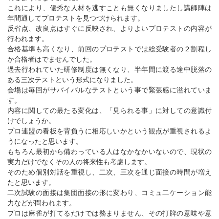
これにより、優秀な人材を逃すことも無くなりましたし講師陣は
年間通してプロテストを見つづけられます。
反省点、改良点はすぐに反映され、よりよいプロテストの内容が
行われます。
合格基準も高くなり、前回のプロテストでは総受験者の２割程し
か合格者はでませんでした。
過去行われていた研修制度は無くなり、半年間に渡る途中脱落の
ある三次テストという形式になりました。
会場は毎回がサバイバルなテストという事で緊張感に溢れていま
す。
内容に関しての最たる変化は、「見られる事」に対しての意識付
けでしょうか。
プロ連盟の看板を背負うに相応しいかという観点が重視されるよ
うになったと思います。
もちろん最初から備わっている人はなかなかいないので、現状の
実力だけでなくその人の将来性も考慮します。
そのため個別対話を重視し、二次、三次を通じ面接の時間が増え
たと思います。
二次試験の面接は集団面接の形に変わり、コミュ二ケーション能
力などが問われます。
プロは麻雀が打てるだけでは務まりません、その打牌の意味や意