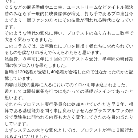
です。
ＣＳなどの麻雀番組やニコ生、ユーストリームなどタイトル戦決
勝のみならず一般的に映像媒体が増え、打ち手であるプロ達は今
までより一層ファンの方々にその技量が問われる時代になってい
ます。
そのような時代の変化に伴い、プロテストの在り方もここ数年で
大きく変わってきました。
このコラムでは、近年新たにプロを目指す者たちに求められてい
るものを僕なりの考えで伝えられたらと思います。
私自身、８年前に年に１回のプロテストを受け、半年間の研修期
間の後プロ入りを果たしました。
当時は120名程が受験し40名程が合格したのではなかったのかと記
憶しています。
内容は競技の世界に入るにおいてのイロハを叩き込まれました。
趣としては競技麻雀を打つにあたっての基礎がメインであったと
思います。
それからプロテスト実行委員会に参加させていただき早５年、根
幹である基礎能力を問う事は変わりませんがプラスアルファの部
分で受験生に問われる内容も大きく変化してきたのを目の当たり
しています。
まずシステムの大きな変化としては、プロテストが年に２回行わ
れるようになりました。