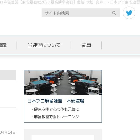
ロ麻雀連盟【麻雀最強戦2023 最高勝率決戦】優勝は猿川真寿！ - 日本プロ麻雀連盟
龍龍
当連盟について
記事
日本プロ麻雀連盟 本部道場
・健康麻雀で心も体も元気に
・麻雀教室で脳トレーニング
年04月14日