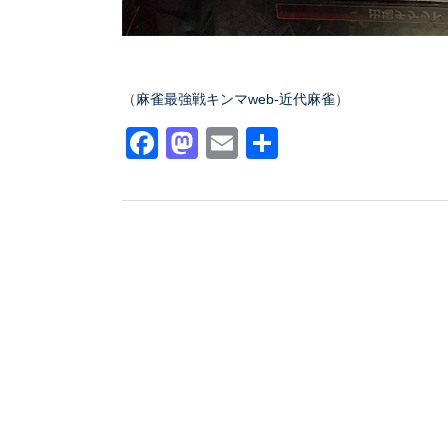
（
麻雀最強戦キンマweb-近代麻雀
）
Facebook
Mastodon
Email
共
有