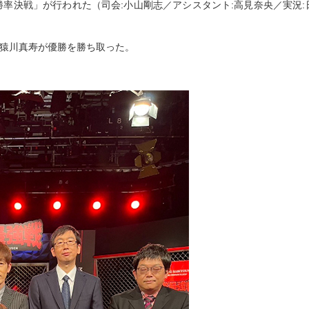
最高勝率決戦」が行われた（司会:小山剛志／アシスタント:高見奈央／実況
、猿川真寿が優勝を勝ち取った。