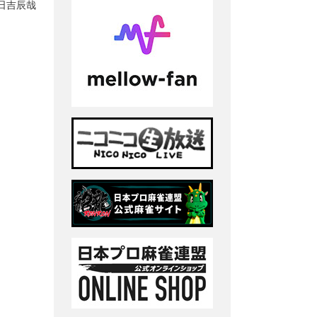
:日吉辰哉