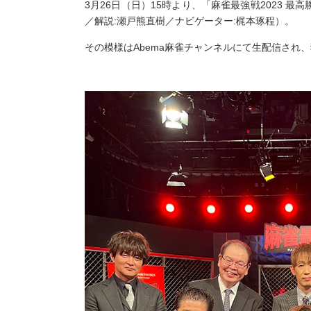
3月26日（日）15時より、「麻雀最強戦2023 
／解説:瀬戸熊直樹／ナビゲーター:梶本琢程）。
その模様はAbema麻雀チャンネルにて生配信され