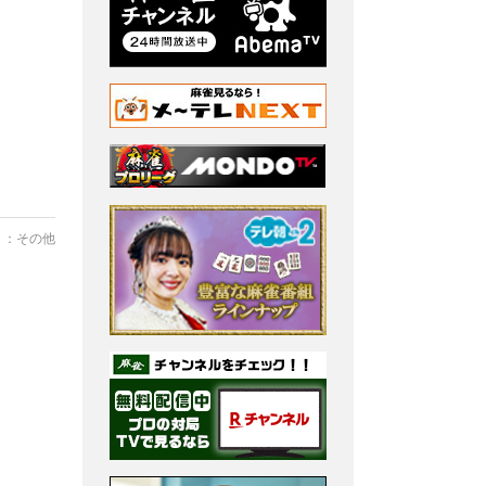
リ：
その他