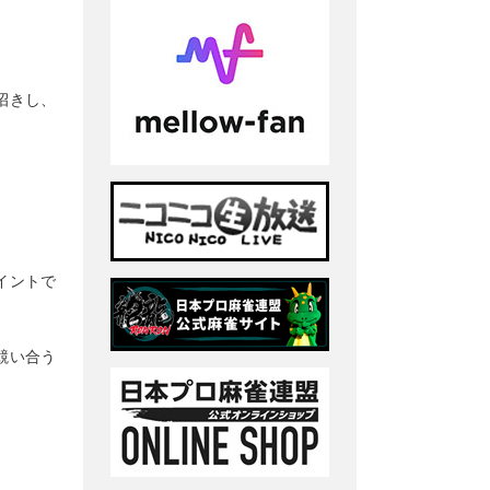
招きし、
イントで
競い合う