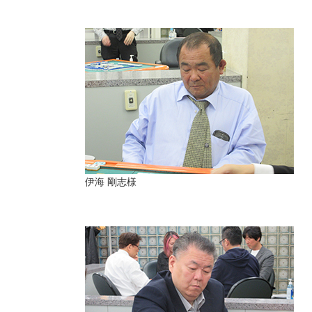
伊海 剛志様