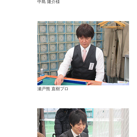
中島 隆介様
瀬戸熊 直樹プロ