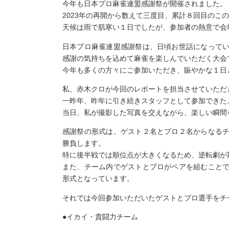
今年も日本プロ麻雀連盟感謝祭が開催されました。
2023年の再開から数えて三度目、累計８回目のこ
天候は雨で肌寒い１日でしたが、参加者の熱意で会
日本プロ麻雀連盟感謝祭は、日頃お世話になって
感謝の気持ちを込めて麻雀を楽しんでいただく大会
今年も多くの方々にご参加いただき、賑やかな１日
私、赤木クロが今回のレポートを担当させていただ
一昨年、昨年に引き続きスタッフとして参加できた
当日、私が撮影した写真を交えながら、楽しい瞬間
感謝祭の形式は、ゲスト２名とプロ２名からなる
勝負します。
特に後半戦では順位点が大きくなるため、逆転劇が
また、チーム内でゲストとプロがペアを組むこと
形式となっています。
それでは今回参加いただいたゲストとプロ選手をチ
●イカイ・貴闘力チーム