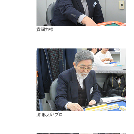
貴闘力様
灘 麻太郎プロ