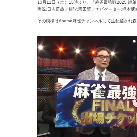
10月11日（土）15時より、「麻雀最強戦2025
実況:日吉辰哉／解説:園田賢／ナビゲーター:梶本琢
その模様はAbema麻雀チャンネルにて生配信され