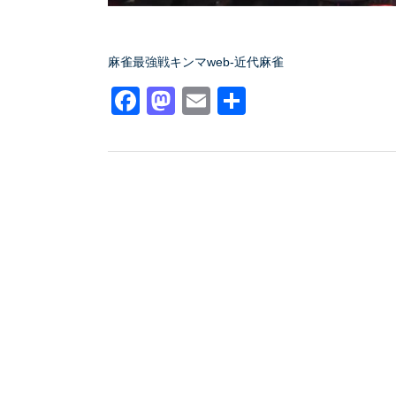
麻雀最強戦キンマweb-近代麻雀
Facebook
Mastodon
Email
共
有