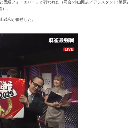
 師弟と因縁フォーエバー」が行われた（司会:小山剛志／アシスタント:篠
程）。
森山茂和が優勝した。