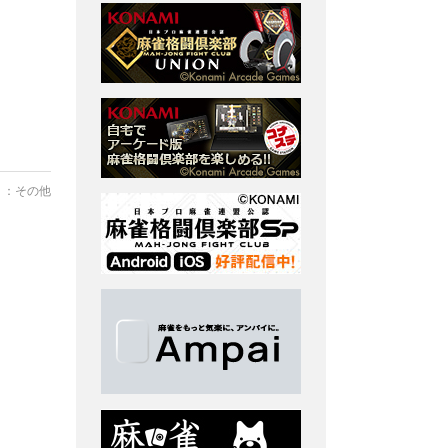
リ：
その他