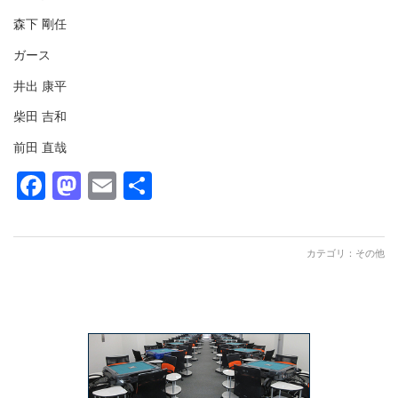
森下 剛任
ガース
井出 康平
柴田 吉和
前田 直哉
Facebook
Mastodon
Email
共
有
カテゴリ：
その他