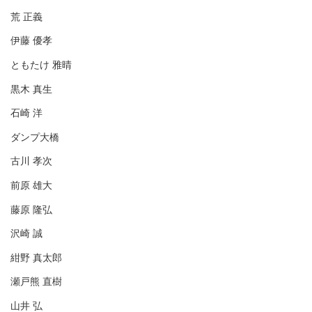
荒 正義
伊藤 優孝
ともたけ 雅晴
黒木 真生
石崎 洋
ダンプ大橋
古川 孝次
前原 雄大
藤原 隆弘
沢崎 誠
紺野 真太郎
瀬戸熊 直樹
山井 弘