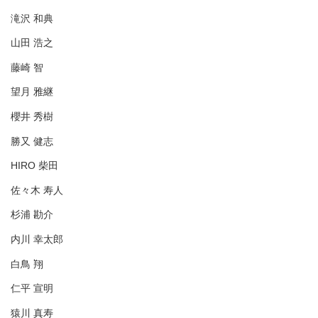
滝沢 和典
山田 浩之
藤崎 智
望月 雅継
櫻井 秀樹
勝又 健志
HIRO 柴田
佐々木 寿人
杉浦 勘介
内川 幸太郎
白鳥 翔
仁平 宣明
猿川 真寿