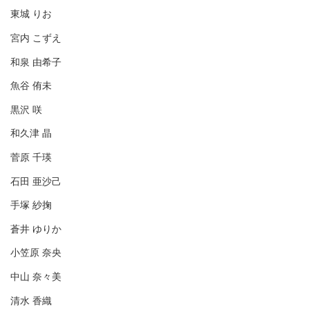
東城 りお
宮内 こずえ
和泉 由希子
魚谷 侑未
黒沢 咲
和久津 晶
菅原 千瑛
石田 亜沙己
手塚 紗掬
蒼井 ゆりか
小笠原 奈央
中山 奈々美
清水 香織