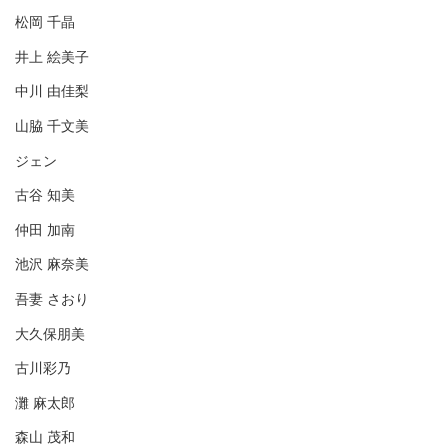
松岡 千晶
井上 絵美子
中川 由佳梨
山脇 千文美
ジェン
古谷 知美
仲田 加南
池沢 麻奈美
吾妻 さおり
大久保朋美
古川彩乃
灘 麻太郎
森山 茂和