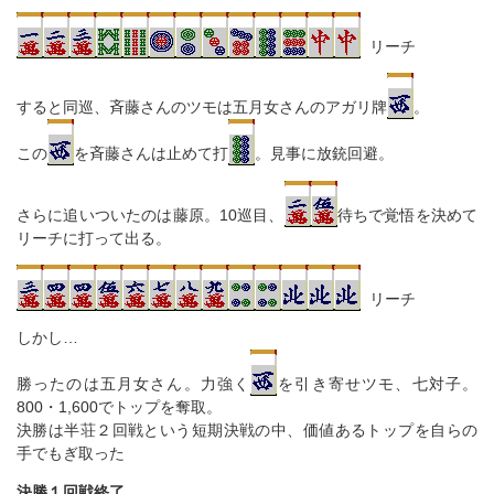
リーチ
すると同巡、斉藤さんのツモは五月女さんのアガリ牌
。
この
を斉藤さんは止めて打
。見事に放銃回避。
さらに追いついたのは藤原。10巡目、
待ちで覚悟を決めて
リーチに打って出る。
リーチ
しかし…
勝ったのは五月女さん。力強く
を引き寄せツモ、七対子。
800・1,600でトップを奪取。
決勝は半荘２回戦という短期決戦の中、価値あるトップを自らの
手でもぎ取った
決勝１回戦終了