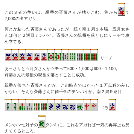
この３者の争いは、親番の斉藤さんが粘りこむ。荒から
で
2,000の出アガリ。
何とか粘った斉藤さんであったが、続く南１局１本場、五月女さ
んは何と２巡目テンパイ。斉藤さんの親番を落としにリーチで攻
め立てる。
リーチ
あっさりと五月女さんがツモって500・1,000は600・1,100。
斉藤さんの最後の親番を落とすことに成功。
親番が落ちた斉藤さんだが、この時点ではたった１万点程の差し
かない。そんな斉藤さんに値千金のテンパイが。南２局９巡目、
ドラ
メンホン七対子の
タンキに。これをアガれば一気の再浮上も見
えてくるところ。