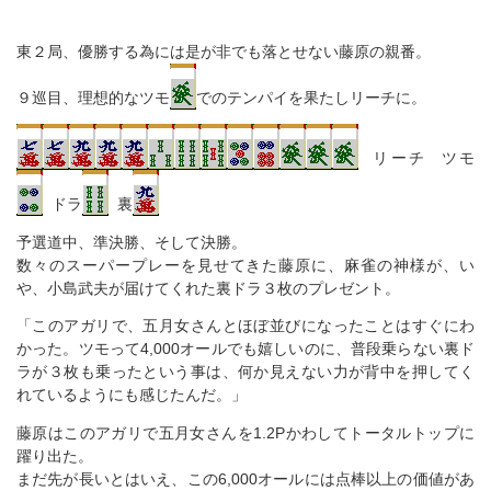
東２局、優勝する為には是が非でも落とせない藤原の親番。
９巡目、理想的なツモ
でのテンパイを果たしリーチに。
リーチ ツモ
ドラ
裏
予選道中、準決勝、そして決勝。
数々のスーパープレーを見せてきた藤原に、麻雀の神様が、い
や、小島武夫が届けてくれた裏ドラ３枚のプレゼント。
「このアガリで、五月女さんとほぼ並びになったことはすぐにわ
かった。ツモって4,000オールでも嬉しいのに、普段乗らない裏ド
ラが３枚も乗ったという事は、何か見えない力が背中を押してく
れているようにも感じたんだ。」
藤原はこのアガリで五月女さんを1.2Pかわしてトータルトップに
躍り出た。
まだ先が長いとはいえ、この6,000オールには点棒以上の価値があ