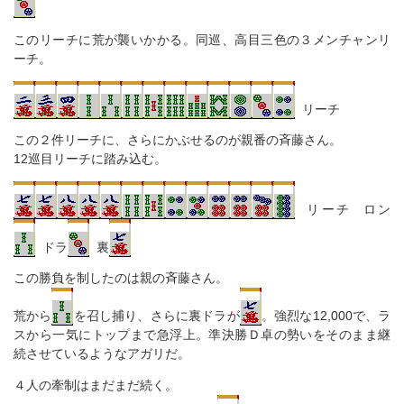
このリーチに荒が襲いかかる。同巡、高目三色の３メンチャンリ
ーチ。
リーチ
この２件リーチに、さらにかぶせるのが親番の斉藤さん。
12巡目リーチに踏み込む。
リーチ ロン
ドラ
裏
この勝負を制したのは親の斉藤さん。
荒から
を召し捕り、さらに裏ドラが
。強烈な12,000で、ラ
スから一気にトップまで急浮上。準決勝Ｄ卓の勢いをそのまま継
続させているようなアガリだ。
４人の牽制はまだまだ続く。