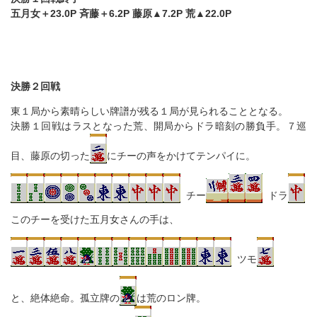
五月女＋23.0P 斉藤＋6.2P 藤原▲7.2P 荒▲22.0P
決勝２回戦
東１局から素晴らしい牌譜が残る１局が見られることとなる。
決勝１回戦はラスとなった荒、開局からドラ暗刻の勝負手。７巡
目、藤原の切った
にチーの声をかけてテンパイに。
チー
ドラ
このチーを受けた五月女さんの手は、
ツモ
と、絶体絶命。孤立牌の
は荒のロン牌。