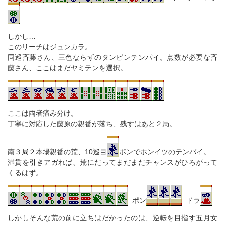
しかし…
このリーチはジュンカラ。
同巡斉藤さん、三色ならずのタンピンテンパイ。点数が必要な斉
藤さん、ここはまだヤミテンを選択。
ここは両者痛み分け。
丁寧に対応した藤原の親番が落ち、残すはあと２局。
南３局２本場親番の荒、10巡目
ポンでホンイツのテンパイ。
満貫を引きアガれば、荒にだってまだまだチャンスがひろがって
くるはず。
ポン
ドラ
しかしそんな荒の前に立ちはだかったのは、逆転を目指す五月女