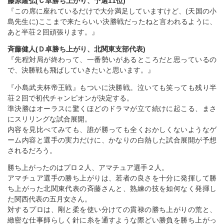
藤原隆弘(Ｃ卓勝ち上がり、予選11位)
『この席に座れているだけで大分満足していますけど、(天国の小
島先生に)ここまで来たらいい決勝戦だったねと言われるように、
あと半荘２回頑張ります。』
斉藤健人(Ｄ卓勝ち上がり、北関東支部代表)
『先程対局が終わって、一番勢いがあるところだと思っているの
で、決勝戦も飛ばしていきたいと思います。』
『小島武夫杯帝王戦』もついに決勝戦。泣いても笑っても残り半
荘２回で初代チャンピオンが決定する。
準決勝はオーラスに驚くほどのドラマが立て続けに起こる、まさ
にスリリングな試合展開。
内容を見比べてみても、誰が勝っても全くおかしくないようなゲ
ーム内容と選手の実力だけに、かなりの白熱した試合展開が予想
されるだろう。
勝ち上がったのはプロ２人、アマチュア選手２人。
アマチュア選手の勝ち上がりは、若者の良さを十分に発揮して勝
ち上がった北関東代表の斉藤さんと、熟練の技を如何なく発揮し
た関西代表の五月女さん。
対するプロは、剛と柔を使い分けての貫禄の勝ち上がりの荒と、
緻密な仕事師らしく針に糸を通すような際どい勝負を勝ち上がっ