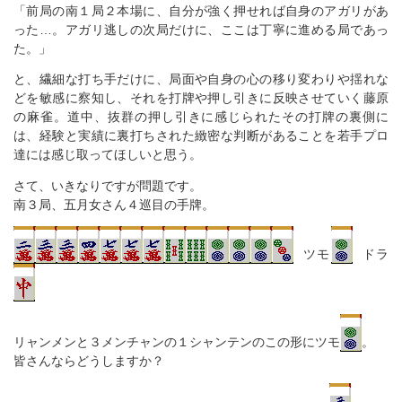
「前局の南１局２本場に、自分が強く押せれば自身のアガリがあ
った…。アガリ逃しの次局だけに、ここは丁寧に進める局であっ
た。」
と、繊細な打ち手だけに、局面や自身の心の移り変わりや揺れな
どを敏感に察知し、それを打牌や押し引きに反映させていく藤原
の麻雀。道中、抜群の押し引きに感じられたその打牌の裏側に
は、経験と実績に裏打ちされた緻密な判断があることを若手プロ
達には感じ取ってほしいと思う。
さて、いきなりですが問題です。
南３局、五月女さん４巡目の手牌。
ツモ
ドラ
リャンメンと３メンチャンの１シャンテンのこの形にツモ
。
皆さんならどうしますか？