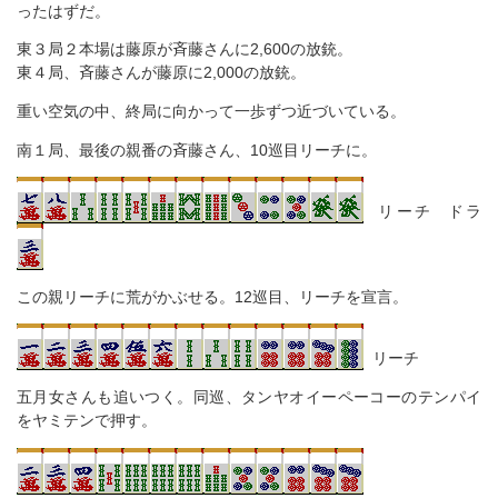
ったはずだ。
東３局２本場は藤原が斉藤さんに2,600の放銃。
東４局、斉藤さんが藤原に2,000の放銃。
重い空気の中、終局に向かって一歩ずつ近づいている。
南１局、最後の親番の斉藤さん、10巡目リーチに。
リーチ ドラ
この親リーチに荒がかぶせる。12巡目、リーチを宣言。
リーチ
五月女さんも追いつく。同巡、タンヤオイーペーコーのテンパイ
をヤミテンで押す。