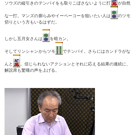
ソウズの縦引きのテンパイをも取りこぼさないように打
が自然
な一打。マンズの膨らみやイーペーコーを狙いたい人は
のツモ
切りという方もいるはずだ。
しかし五月女さんは
を暗カン。
そしてリンシャンからツモ
でテンパイ。さらにはカンドラがな
んと
。信じられないアクションとそれに応える結果の連続に、
解説席も驚嘆の声を上げる。