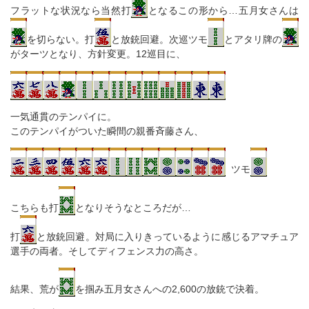
フラットな状況なら当然打
となるこの形から…五月女さんは
を切らない。打
と放銃回避。次巡ツモ
とアタリ牌の
がターツとなり、方針変更。12巡目に、
一気通貫のテンパイに。
このテンパイがついた瞬間の親番斉藤さん、
ツモ
こちらも打
となりそうなところだが…
打
と放銃回避。対局に入りきっているように感じるアマチュア
選手の両者。そしてディフェンス力の高さ。
結果、荒が
を掴み五月女さんへの2,600の放銃で決着。