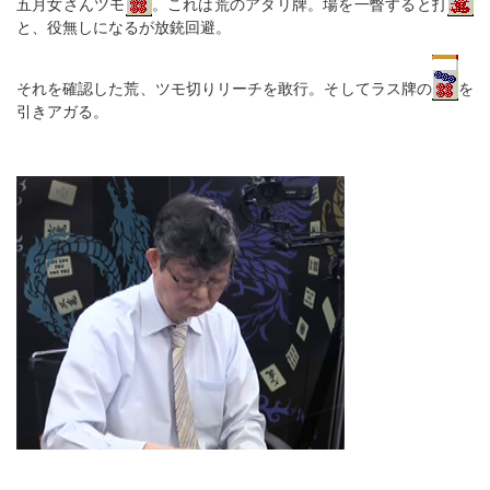
五月女さんツモ
。これは荒のアタリ牌。場を一瞥すると打
と、役無しになるが放銃回避。
それを確認した荒、ツモ切りリーチを敢行。そしてラス牌の
を
引きアガる。