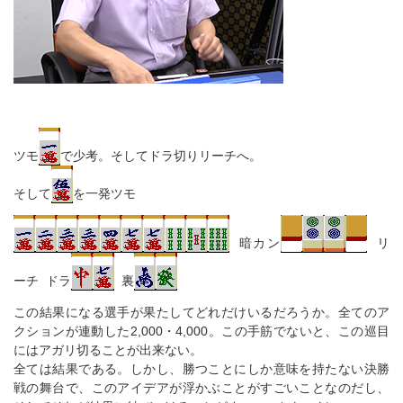
ツモ
で少考。そしてドラ切りリーチへ。
そして
を一発ツモ
暗カン
リ
ーチ ドラ
裏
この結果になる選手が果たしてどれだけいるだろうか。全てのア
クションが連動した2,000・4,000。この手筋でないと、この巡目
にはアガリ切ることが出来ない。
全ては結果である。しかし、勝つことにしか意味を持たない決勝
戦の舞台で、このアイデアが浮かぶことがすごいことなのだし、