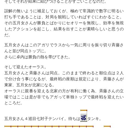
そしてそれが結果に結びつけることがすごいことなのだ。
誤解の無いように補足しておくが、極めて常識的で数字に明るい
打ち手であることは、対局を観戦していればすぐにわかること。
その五月女さんが勝負とばかりにセオリーを無視し、効率を無視
したアクションを起こし、結果を出すことが素晴らしいと思うの
だ。
五月女さんはこのアガリでラスから一気に周りを振り切り斉藤さ
んと並び同点トップに。
さらに卓内は勝負の熱を帯びてきた。
そして迎えたオーラス。
五月女さんと斉藤さんは同点。このままで終わると順位点は２人
で分け合う事になるが、最終戦の座順は規定により、斉藤さんが
東家、五月女が北家になる。
オーラスに親番を迎える北家の方が有利に働く為、斉藤さんの立
場ではここは是が非でもアガって単独トップで最終戦を迎えたい
ところだ。
五月女さん４巡目七対子テンパイ。待ちは
タンキ。