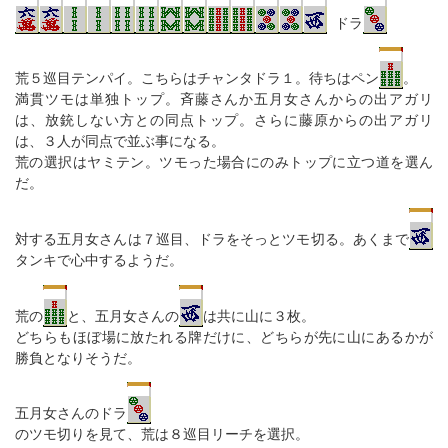
ドラ
荒５巡目テンパイ。こちらはチャンタドラ１。待ちはペン
。
満貫ツモは単独トップ。斉藤さんか五月女さんからの出アガリ
は、放銃しない方との同点トップ。さらに藤原からの出アガリ
は、３人が同点で並ぶ事になる。
荒の選択はヤミテン。ツモった場合にのみトップに立つ道を選ん
だ。
対する五月女さんは７巡目、ドラをそっとツモ切る。あくまで
タンキで心中するようだ。
荒の
と、五月女さんの
は共に山に３枚。
どちらもほぼ場に放たれる牌だけに、どちらが先に山にあるかが
勝負となりそうだ。
五月女さんのドラ
のツモ切りを見て、荒は８巡目リーチを選択。