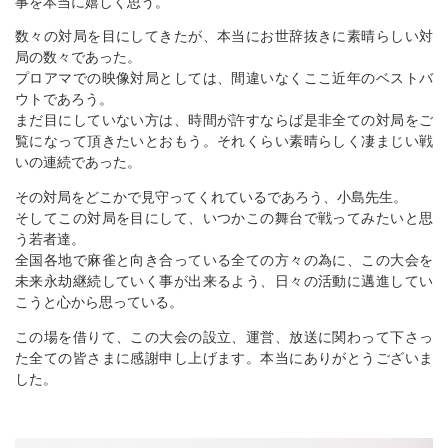
事を本当に嬉しく思う。
数々の対局を目にしてきたが、本当にお世辞抜きに素晴らしい対
局の数々であった。
プロアマでの映像対局としては、間違いなくここ近年のベストバ
ウトであろう。
まだ目にしていない方は、時間が許すならば是非全ての対局をご
覧になって頂きたいとおもう。それくらい素晴らしく凄まじい戦
いの連続であった。
その対局をどこかで見守ってくれているであろう、小島先生。
そしてこの対局を目にして、いつかこの舞台で戦ってみたいと思
う若者達。
全国各地で麻雀と向き合っている全ての方々の為に、この大会を
未来永劫継続していく事が出来るよう、日々の活動に邁進してい
こうと心から思っている。
この場を借りて、この大会の設立、運営、放送に関わって下さっ
た全ての皆さまに感謝申し上げます。本当にありがとうございま
した。