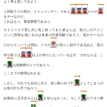
よく考え直してみよう。
１回戦ラスの荒が、リャンメンチー。それも
からの
をチーなのだ。
これはもう、緊急事態であると。
Ａ１リーグで荒と共に長く戦ってきた者ならば、荒のこのアクシ
ョンに恐怖を感じるのは各者の共通見解であろう。荒がチーなの
だからテンパイは明白。ドラの
が恐らく刻子である以上、荒の
待ち取りは
以上の待ちになっているはず。それならば…こ
の
は危険牌の１つであろう。
ここまでの推理はわかる。
しかし、それでも自分に甘え、欲に駆られて打
としてしまうの
が並の打ち手であろう。
結果的に五月女さんは
を切らなかった。そして
がアタリ牌