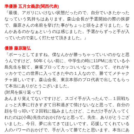
準優勝 五月女義彦(関西代表)
『最後、アガリにいけない状態だったので、自分でいきたかった
なっていう気持ちはあります。森山会長が予選開始の際の挨拶
で、藤原さんの名前を挙げた事がちょっと頭をよぎりました。な
んかあるのかなぁというのは感じました。予選からずっと手が入
っていたので楽しく打たせて頂きました。』
優勝 藤原隆弘
『ボーっとしてますね。僕なんかが勝っちゃっていいのかなと思
うんですけど、50年くらい前に、中学生の時に11PMに出ている小
島先生を観て、麻雀プロってカッコいいなって思って、それがキ
ッカケでこの世界に入ってきた中の１人なので、勝ててメチャク
チャ嬉しいです。森山会長、東京本部のプロ代表で出してもらっ
て本当にありがとうございました。
(対局を振り返って)
あんまり覚えてないですけど、スゴイ手が入ったんで…１回戦ち
ょっと大事に行きすぎて日和過ぎて情けないなと思って、自分の
顔を引っ叩いて２回戦に臨みましたけど、これだけ手が入ってく
れたのは(小島)先生のおかげかなと思って。先生、ありがとうござ
いました。今日、夢に出てきてほしいです。応援してくれている
人のパワーのおかげで、手が入って勝てたと思います。本当にあ