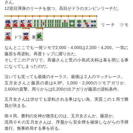
さん。
12巡目渾身のリーチを放つ。高目がドラのタンピンリーチだ。
リーチ ツモ
ドラ
裏
なんとここでも一発ツモで2,000・4,000は2,200・4,200。一気に
藤原を再逆転。再度トップに躍り出た。
そしてこのアガリで、斉藤さんと荒の小島武夫杯は幕を閉じる事
になってしまったのだ。
泣いても笑っても最後のオーラス。最後は２人のマッチレース。
五月女さんと藤原の差は4.3P。1,000・2,000のツモアガリか、
2,600の直撃。周りからは5,200の出アガリが藤原の逆転条件。
五月女さんは伏せても逆転される事はない為、実質この１局で勝
負が決まる。
南４局。勝利の女神が微笑むのは、五月女さんか、藤原か。
流局ＯＫの五月女さんは、序盤から安全牌を確保しながらの手牌
進行。無事終局する事を祈る。