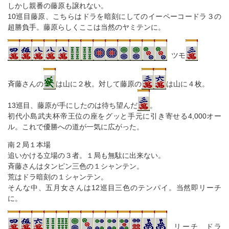
しかし親番の藤原も譲れない。
10巡目藤原、こちらはドラを暗刻にしてのイーペーコードラ３の
超勝負手。藤原らしくここは当然のヤミテンに。
ツモ
斉藤さんの
は山に２枚。対して藤原の
は山に４枚。
13巡目、藤原が手にしたのは待ち望んだ
。
初代小島武夫杯帝王位の座をグッと手元に引き寄せる4,000オー
ル。これで優勝への道が一気に広がった。
南２局１本場
追いかける立場の３者。１局も無駄に出来ない。
斉藤さんはタンピン三色の１シャンテン。
荒はドラ暗刻の１シャンテン。
そんな中、五月女さんは12巡目三色のテンパイ。当然即リーチ
に。
リーチ ドラ