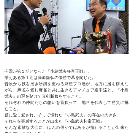
今回が第１期となった『小島武夫杯帝王戦』。
栄えある第１期は藤原隆弘の優勝で幕を閉じた。
普段から技を磨き研鑽を重ねる麻雀プロ達が、地方に居を構えな
がら、麻雀を愛し麻雀と共に生きるアマチュア選手達と、『小島
武夫』の冠を賭けて真剣勝負をすること。
それぞれの仲間たちの想いを背負って、地区を代表して勝負に挑
むこと。
皆に愛し愛され、そして憧れた『小島武夫』の存在の大きさ。
それらを実感することが出来た『小島武夫杯帝王戦』
そんな素敵な大会に、ほんの僅かではあるが携わることが出来た