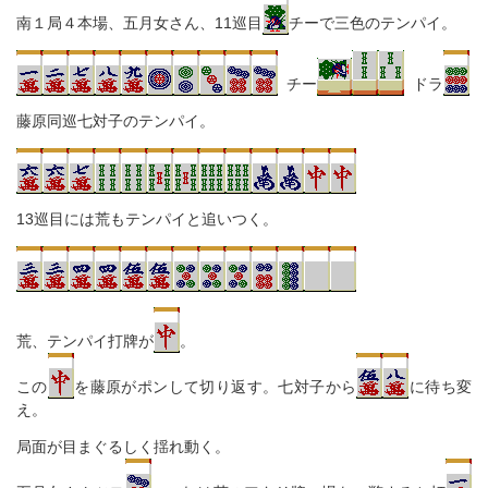
南１局４本場、五月女さん、11巡目
チーで三色のテンパイ。
チー
ドラ
藤原同巡七対子のテンパイ。
13巡目には荒もテンパイと追いつく。
荒、テンパイ打牌が
。
この
を藤原がポンして切り返す。七対子から
に待ち変
え。
局面が目まぐるしく揺れ動く。