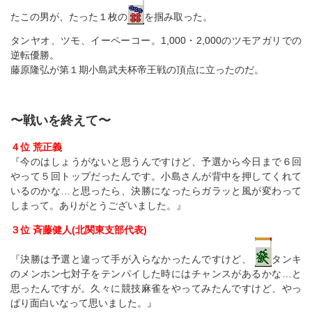
たこの男が、たった１枚の
を掴み取った。
タンヤオ、ツモ、イーペーコー。1,000・2,000のツモアガリでの
逆転優勝。
藤原隆弘が第１期小島武夫杯帝王戦の頂点に立ったのだ。
〜戦いを終えて〜
４位 荒正義
『今のはしょうがないと思うんですけど、予選から今日まで６回
やって５回トップだったんです。小島さんが背中を押してくれて
いるのかな…と思ったら、決勝になったらガラッと風が変わって
しまって。ありがとうございました。』
３位 斉藤健人(北関東支部代表)
『決勝は予選と違って手が入らなかったんですけど、
タンキ
のメンホン七対子をテンパイした時にはチャンスがあるかな…と
思ったんですが。久々に競技麻雀をやってみたんですけど、やっ
ぱり面白いなって思いました。』