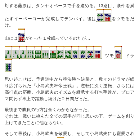
対する藤原は、タンヤオベースで手を進める。13巡目、条件を満
たすイーペーコーが完成してテンパイ。後は
をツモるだ
け。
山には
がたった１枚眠っているのだが…
ツモ
ドラ
思い起こせば、予選道中から準決勝〜決勝と、数々のドラマが繰
り広げられた『小島武夫杯帝王戦』。逆転に次ぐ逆転、さらには
高打点の応酬、小島武夫のイズムを継承する打ち手達が、プロア
マ問わず卓上で躍動し続けた２日間だった。
最後まで勝負の行方は全くわからなかった。
それは、戦いに挑んだ全ての選手が同じ思いの下、ゲームを創り
上げてきたことに他ならない。
そして最後は、小島武夫を敬愛し、そして小島武夫にも寵愛され