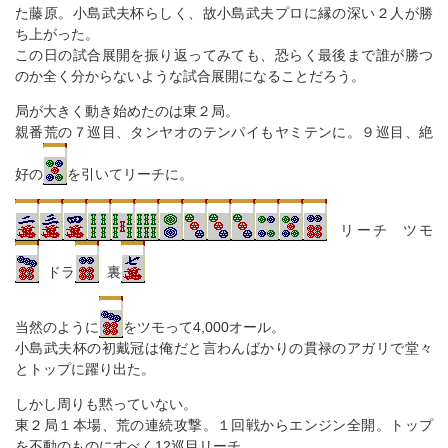
た藤原。小島武夫杯らしく、故小島武夫プロに縁の深い２人が勝
ち上がった。
この日の試合展開を振り返ってみても、恐らく最後まで誰が勝つ
のか全く分からないような試合展開になることだろう。
局が大きく動き始めたのは東２局。
親番荒の７巡目、タンヤオのテンパイもヤミテンに。９巡目、絶
好の
を引いてリーチに。
リーチ ツモ
ドラ
裏
当然のように
をツモって4,000オール。
小島武夫杯の初戴冠は俺だと言わんばかりの貫禄のアガリで堂々
とトップに躍り出た。
しかし周りも黙っていない。
東２局１本場、荒の連続攻撃。１回戦からエンジン全開。トップ
を不動のものにすべく12巡目リーチ。