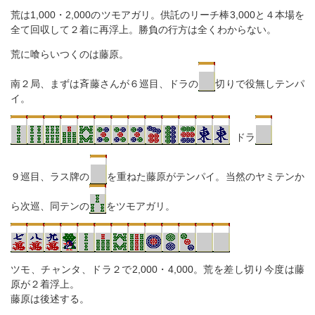
荒は1,000・2,000のツモアガリ。供託のリーチ棒3,000と４本場を
全て回収して２着に再浮上。勝負の行方は全くわからない。
荒に喰らいつくのは藤原。
南２局、まずは斉藤さんが６巡目、ドラの
切りで役無しテンパ
イ。
ドラ
９巡目、ラス牌の
を重ねた藤原がテンパイ。当然のヤミテンか
ら次巡、同テンの
をツモアガリ。
ツモ、チャンタ、ドラ２で2,000・4,000。荒を差し切り今度は藤
原が２着浮上。
藤原は後述する。