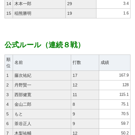
3.4
14
木本一郎
29
1.6
15
稲熊勝明
19
公式ルール（連続８戦）
順
名前
打数
成績
位
167.9
1
藤次祐紀
17
128
2
丹野賢一
12
115.1
3
西部健寛
11
75.1
4
金山二郎
8
70.5
5
もと
9
59.7
6
茶谷正人
9
50.2
7
木梨祐輔
12