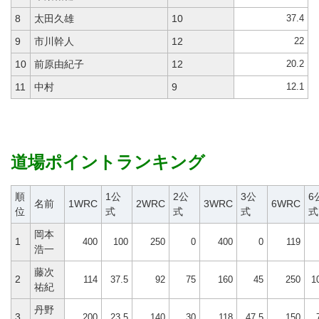
37.4
8
太田久雄
10
22
9
市川幹人
12
20.2
10
前原由紀子
12
12.1
11
中村
9
道場ポイントランキング
順
1公
2公
3公
6
名前
1WRC
2WRC
3WRC
6WRC
位
式
式
式
式
岡本
1
400
100
250
0
400
0
119
浩一
藤次
2
114
37.5
92
75
160
45
250
1
祐紀
丹野
3
200
23.5
140
30
118
47.5
150