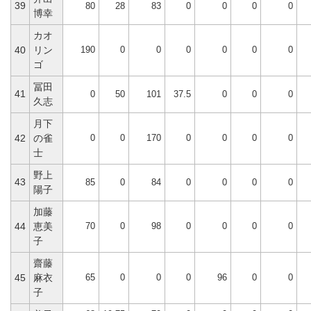
39
80
28
83
0
0
0
0
博幸
カオ
190
0
0
0
0
0
0
40
リン
ゴ
冨田
41
0
50
101
37.5
0
0
0
久志
月下
0
0
170
0
0
0
0
42
の雀
士
野上
43
85
0
84
0
0
0
0
陽子
加藤
70
0
98
0
0
0
0
44
恵美
子
齋藤
65
0
0
0
96
0
0
45
麻衣
子