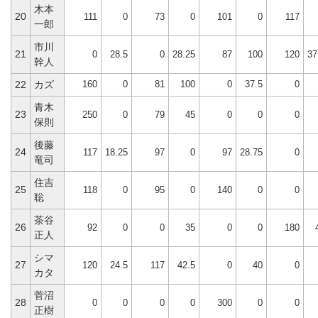
木本
20
111
0
73
0
101
0
117
一郎
市川
21
0
28.5
0
28.25
87
100
120
37
幹人
160
0
81
100
0
37.5
0
22
カズ
青木
23
250
0
79
45
0
0
0
保則
後藤
24
117
18.25
97
0
97
28.75
0
竜司
住吉
25
118
0
95
0
140
0
0
聡
茶谷
26
92
0
0
35
0
0
180
正人
シマ
27
120
24.5
117
42.5
0
40
0
カタ
菅沼
28
0
0
0
0
300
0
0
正樹