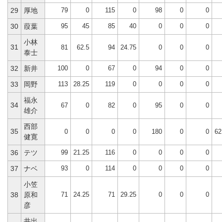
79
0
115
0
98
0
0
29
厚地
95
45
85
40
0
0
0
30
葭葉
小林
31
81
62.5
94
24.75
0
0
0
泰士
100
0
67
0
94
0
0
32
新井
113
28.25
119
0
0
0
0
33
岡野
福永
34
67
0
82
0
95
0
0
雄介
西部
35
0
0
0
0
180
0
0
62
健寛
99
21.25
116
0
0
0
0
36
テツ
93
0
114
0
0
0
0
37
ナベ
小笠
71
24.25
71
29.25
0
0
0
38
原和
彦
井出