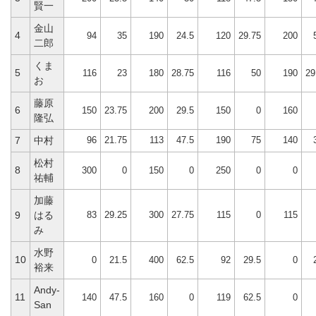
賢一
金山
4
94
35
190
24.5
120
29.75
200
二郎
くま
5
116
23
180
28.75
116
50
190
29
お
藤原
6
150
23.75
200
29.5
150
0
160
隆弘
96
21.75
113
47.5
190
75
140
7
中村
松村
8
300
0
150
0
250
0
0
祐輔
加藤
83
29.25
300
27.75
115
0
115
9
はる
み
水野
10
0
21.5
400
62.5
92
29.5
0
裕来
Andy-
11
140
47.5
160
0
119
62.5
0
San