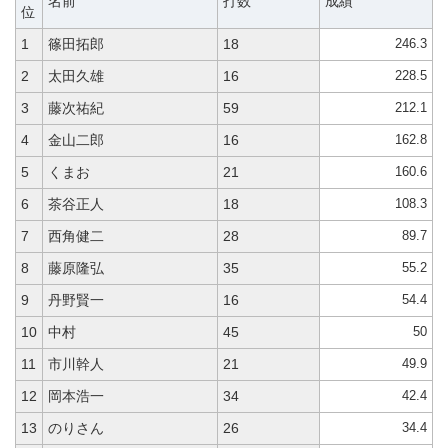
名前
打数
成績
位
246.3
1
篠田拓郎
18
228.5
2
太田久雄
16
212.1
3
藤次祐紀
59
162.8
4
金山二郎
16
160.6
5
くまお
21
108.3
6
茶谷正人
18
89.7
7
西角健二
28
55.2
8
藤原隆弘
35
54.4
9
丹野賢一
16
50
10
中村
45
49.9
11
市川幹人
21
42.4
12
岡本浩一
34
34.4
13
のりさん
26