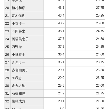
19
半沢優一
46.1
27.75
20
植村和彦
43.4
25.25
21
青木保則
43.2
25.00
22
小寺淳一
38.1
24.75
23
有田将之
37.7
24.50
24
橋場美恵子
37.3
24.25
25
西野徹
36.4
24.00
26
小林泰士
36.1
23.75
27
さきよー
29.7
23.50
28
赤岩由美子
29.0
23.25
29
有我恵
25.5
23.00
30
金丸大地
24.2
21.75
31
石橋和也
20.1
21.50
32
楢崎成方
18.0
21.25