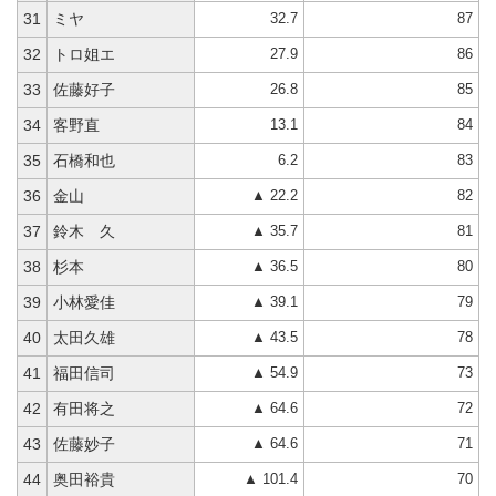
32.7
87
31
ミヤ
27.9
86
32
トロ姐エ
26.8
85
33
佐藤好子
13.1
84
34
客野直
6.2
83
35
石橋和也
▲ 22.2
82
36
金山
▲ 35.7
81
37
鈴木 久
▲ 36.5
80
38
杉本
▲ 39.1
79
39
小林愛佳
▲ 43.5
78
40
太田久雄
▲ 54.9
73
41
福田信司
▲ 64.6
72
42
有田将之
▲ 64.6
71
43
佐藤妙子
▲ 101.4
70
44
奥田裕貴