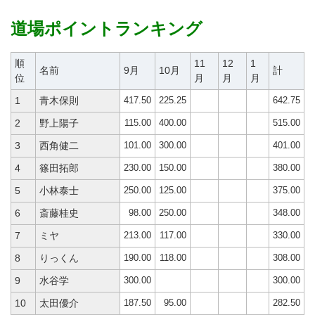
道場ポイントランキング
順
11
12
1
名前
9月
10月
計
位
月
月
月
417.50
225.25
642.75
1
青木保則
115.00
400.00
515.00
2
野上陽子
101.00
300.00
401.00
3
西角健二
230.00
150.00
380.00
4
篠田拓郎
250.00
125.00
375.00
5
小林泰士
98.00
250.00
348.00
6
斎藤桂史
213.00
117.00
330.00
7
ミヤ
190.00
118.00
308.00
8
りっくん
300.00
300.00
9
水谷学
187.50
95.00
282.50
10
太田優介