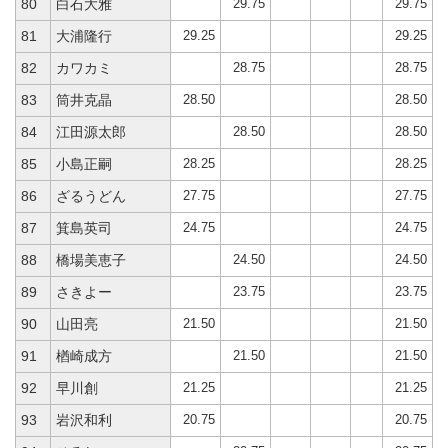
29.75
29.75
80
白石大雅
29.25
29.25
81
大浦隆行
28.75
28.75
82
カワカミ
28.50
28.50
83
筒井克晶
28.50
28.50
84
江田源太郎
28.25
28.25
85
小島正嗣
27.75
27.75
86
ざるうどん
24.75
24.75
87
箕島英司
24.50
24.50
88
橋場美恵子
23.75
23.75
89
さきよー
21.50
21.50
90
山田亮
21.50
21.50
91
楢崎成方
21.25
21.25
92
早川創
20.75
20.75
93
岩沢和利