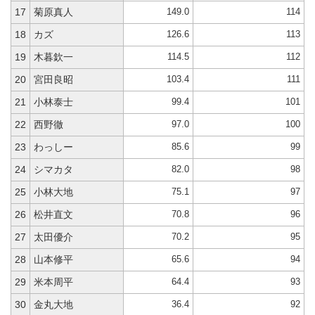
149.0
114
17
菊原真人
126.6
113
18
カズ
114.5
112
19
木暮欽一
103.4
111
20
宮田良昭
99.4
101
21
小林泰士
97.0
100
22
西野徹
85.6
99
23
わっしー
82.0
98
24
シマカタ
75.1
97
25
小林大地
70.8
96
26
松井直文
70.2
95
27
太田優介
65.6
94
28
山本修平
64.4
93
29
米本周平
36.4
92
30
金丸大地