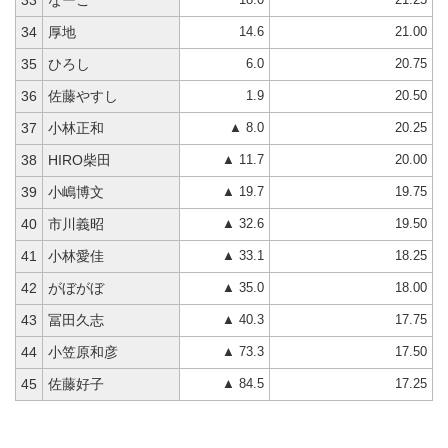
33
なーこ
14.6
21.00
34
厚地
6.0
20.75
35
ひろし
1.9
20.50
36
佐藤やすし
▲ 8.0
20.25
37
小林正和
▲ 11.7
20.00
38
HIRO柴田
▲ 19.7
19.75
39
小嶋博文
▲ 32.6
19.50
40
市川義昭
▲ 33.1
18.25
41
小林愛佳
▲ 35.0
18.00
42
がぼがぼ
▲ 40.3
17.75
43
冨田久志
▲ 73.3
17.50
44
小笠原和彦
▲ 84.5
17.25
45
佐藤好子