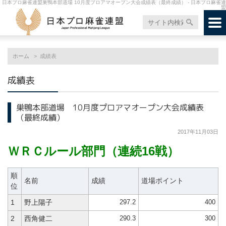
日本プロ麻雀連盟巣鴨本部道場 10月度プロアマオープン大会成績表（最終成績） - 日本プロ麻雀連
盟
ホーム
成績表
成績表
巣鴨本部道場 10月度プロアマオープン大会成績表
（最終成績）
2017年11月03日
ＷＲＣルール部門（連続16戦）
順
名前
成績
道場ポイント
位
297.2
400
1
野上陽子
290.3
300
2
西角健二