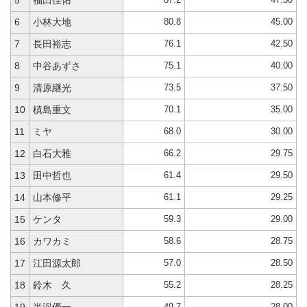
5
福田佳佑
80.8
45.00
6
小林大地
76.1
42.50
7
長田裕志
75.1
40.00
8
中谷あずさ
73.5
37.50
9
清原継光
70.1
35.00
10
槙島重文
68.0
30.00
11
ミヤ
66.2
29.75
12
白石大雅
61.4
29.50
13
田中哲也
61.1
29.25
14
山本修平
59.3
29.00
15
ケンタ
58.6
28.75
16
カワカミ
57.0
28.50
17
江田源太郎
55.2
28.25
18
鈴木 久
49.7
28.00