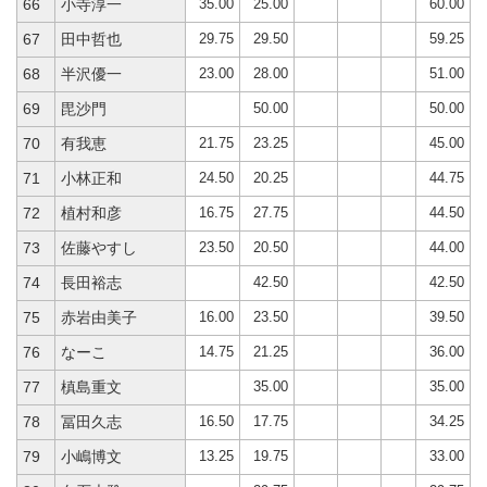
35.00
25.00
60.00
66
小寺淳一
29.75
29.50
59.25
67
田中哲也
23.00
28.00
51.00
68
半沢優一
50.00
50.00
69
毘沙門
21.75
23.25
45.00
70
有我恵
24.50
20.25
44.75
71
小林正和
16.75
27.75
44.50
72
植村和彦
23.50
20.50
44.00
73
佐藤やすし
42.50
42.50
74
長田裕志
16.00
23.50
39.50
75
赤岩由美子
14.75
21.25
36.00
76
なーこ
35.00
35.00
77
槙島重文
16.50
17.75
34.25
78
冨田久志
13.25
19.75
33.00
79
小嶋博文