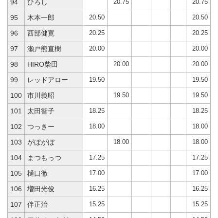
20.75
20.75
94
ひろし
20.50
20.50
95
木本一郎
20.25
20.25
96
西部健寛
20.00
20.00
97
瀬戸熊直樹
20.00
20.00
98
HIRO柴田
19.50
19.50
99
レッドアロー
19.50
19.50
100
市川義昭
18.25
18.25
101
太田智子
18.00
18.00
102
つっきー
18.00
18.00
103
がぼがぼ
17.25
17.25
104
まつもっつ
17.00
17.00
105
樋口徹
16.25
16.25
106
増田光俊
15.25
15.25
107
伴正治