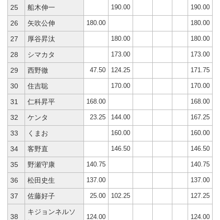
190.00
190.00
25
船木伸一
180.00
180.00
26
矢吹公伸
180.00
180.00
27
厚谷昇汰
173.00
173.00
28
シマカタ
47.50
124.25
171.75
29
西野徹
170.00
170.00
30
住吉聡
168.00
168.00
31
仁科昇平
23.25
144.00
167.25
32
ケンタ
160.00
160.00
33
くまお
146.50
146.50
34
客野直
140.75
140.75
35
野瀬守康
137.00
137.00
36
松田史生
25.00
102.25
127.25
37
佐藤好子
キジョンネルソ
38
124.00
124.00