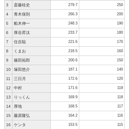
279.7
250
3
斎藤桂史
266.3
200
4
青木保則
248.3
190
5
船木伸一
233.7
180
6
厚谷昇汰
221.6
170
7
住吉聡
218.5
160
8
くまお
200.6
150
9
篠田拓郎
187.1
140
10
塚田悠介
172.6
120
11
三日月
171.6
119
12
中村
169.9
118
13
りっくん
168.5
117
14
厚地
164.2
116
15
藤原隆弘
153.5
115
16
ケンタ