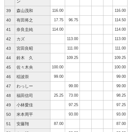
ン
116.00
116.00
39
森山茂和
17.75
96.75
114.50
40
有田将之
114.00
114.00
41
奈良圭純
113.00
113.00
42
カズ
111.00
111.00
43
宮田良昭
109.25
109.25
44
鈴木 久
100.00
100.00
45
佐々木央
99.00
99.00
46
稲波崇
99.00
99.00
47
わっしー
25.25
73.00
98.25
48
福田信司
97.25
97.25
49
小林愛佳
93.00
93.00
50
米本周平
87.00
87.00
51
安藤翔