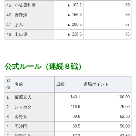
▲ 102.2
69
45
小笠原和彦
▲ 166.3
68
46
野澤淳
▲ 206.6
67
47
まみ
▲ 228.6
66
48
出口優
公式ルール（連続８戦）
順
名前
成績
道場ポイント
位
149.1
100.00
1
菊原真人
116.6
75.00
2
シマカタ
89.6
62.50
3
客野直
88.5
50.00
4
毘沙門
87.2
47.50