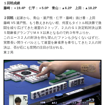
１回戦成績
藤崎：＋19.4P 仁平：＋5.0P 青山：▲6.2P 上田：▲18.2P
２回戦
（起家から、青山・瀬戸熊・仁平・藤崎）抜け番：上田
藤崎 VS 瀬戸熊。もう数えきれない程、何度もタイトル戦決勝で激
闘を繰り広げてきた連盟の２トップ。２人のＧ１決定戦対決は第
５期麻雀グランプリＭＡＸ以来となるので約３年半ぶりか。
このエース２人の対決を待ち望んだファンも少なくないはずだ。
実際長い間ライバルとして連盟を麻雀界を牽引してきた２人の対
決は、否が応にも世間の注目が注がれる。
東２局