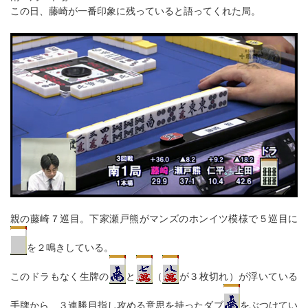
この日、藤崎が一番印象に残っていると語ってくれた局。
親の藤崎７巡目。下家瀬戸熊がマンズのホンイツ模様で５巡目に
を２鳴きしている。
このドラもなく生牌の
と
（
が３枚切れ）が浮いている
手牌から、３連勝目指し攻める意思を持ったダブ
をぶつけてい