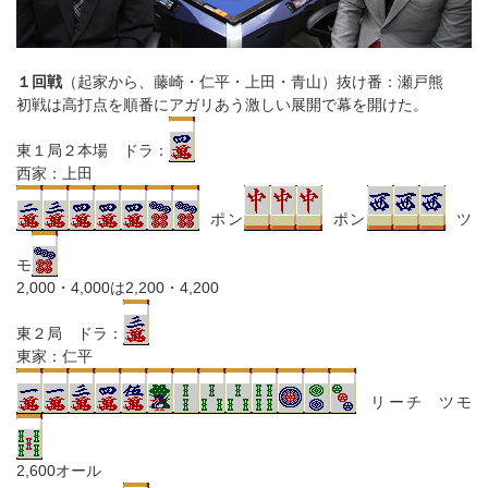
１回戦
（起家から、藤崎・仁平・上田・青山）抜け番：瀬戸熊
初戦は高打点を順番にアガリあう激しい展開で幕を開けた。
東１局２本場 ドラ：
西家：上田
ポン
ポン
ツ
モ
2,000・4,000は2,200・4,200
東２局 ドラ：
東家：仁平
リーチ ツモ
2,600オール