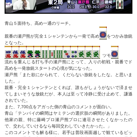
青山５面待ち、高め一通のリーチ。
親番の瀬戸熊が完全１シャンテンから一発で高め
をつかみ放銃
となった。
ツモ
流れを重んじる打ち手の瀬戸熊にとって、入りの初戦・親番でド
高めを一発放銃スタートの心境が気になった。
瀬戸熊「また欲にかられて、くだらない放銃をしたな。と思いま
した。」
親番・完全１シャンテンとくれば、誰もがしょうがないで済ませ
てしまいそうな放銃だが、本人は至って冷静に受け止めて、謙遜
されていた。
また、7,700点をアガった側の青山のコメントが面白い。
青山「テンパイの瞬間はヤミテンの選択肢の瞬間がありました。
他家の親、特に藤崎プロ瀬戸熊プロに連荘させたくなかったの
で、交わしていけるなら毎回交わしていきたかった。」
このコメントでも解る様に、若手は普段画面越しで観ているビッ