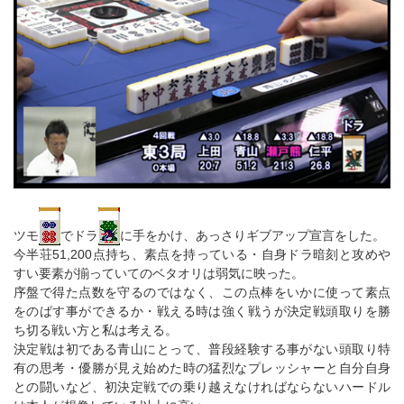
ツモ
でドラ
に手をかけ、あっさりギブアップ宣言をした。
今半荘51,200点持ち、素点を持っている・自身ドラ暗刻と攻めや
すい要素が揃っていてのベタオリは弱気に映った。
序盤で得た点数を守るのではなく、この点棒をいかに使って素点
をのばす事ができるか・戦える時は強く戦うが決定戦頭取りを勝
ち切る戦い方と私は考える。
決定戦は初である青山にとって、普段経験する事がない頭取り特
有の思考・優勝が見え始めた時の猛烈なプレッシャーと自分自身
との闘いなど、初決定戦での乗り越えなければならないハードル