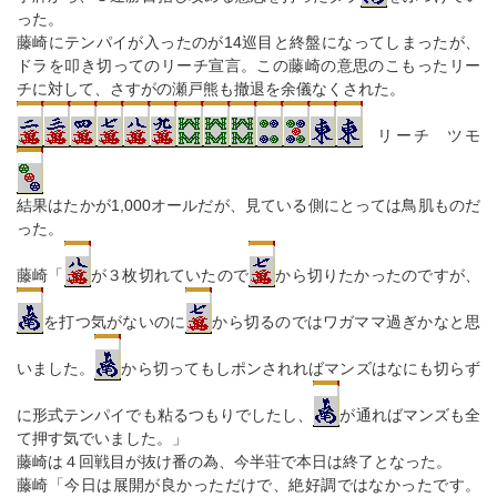
った。
藤崎にテンパイが入ったのが14巡目と終盤になってしまったが、
ドラを叩き切ってのリーチ宣言。この藤崎の意思のこもったリー
チに対して、さすがの瀬戸熊も撤退を余儀なくされた。
リーチ ツモ
結果はたかが1,000オールだが、見ている側にとっては鳥肌ものだ
った。
藤崎「
が３枚切れていたので
から切りたかったのですが、
を打つ気がないのに
から切るのではワガママ過ぎかなと思
いました。
から切ってもしポンされればマンズはなにも切らず
に形式テンパイでも粘るつもりでしたし、
が通ればマンズも全
て押す気でいました。」
藤崎は４回戦目が抜け番の為、今半荘で本日は終了となった。
藤崎「今日は展開が良かっただけで、絶好調ではなかったです。