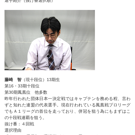
選手紹介（抜け番選択順）
藤崎 智
（現十段位）13期生
第16・33期十段位
第30期鳳凰位 他多数
昨年行われた団体日本一決定戦ではキャプテンを務める程、言わ
ずと知れた連盟の代表選手。現在行われている鳳凰戦プロリーグ
でもＡ１リーグの首位を走っており、併冠を狙う為にもまずはこ
の十段戦連覇を狙う。
抜け番：４回戦
選択理由