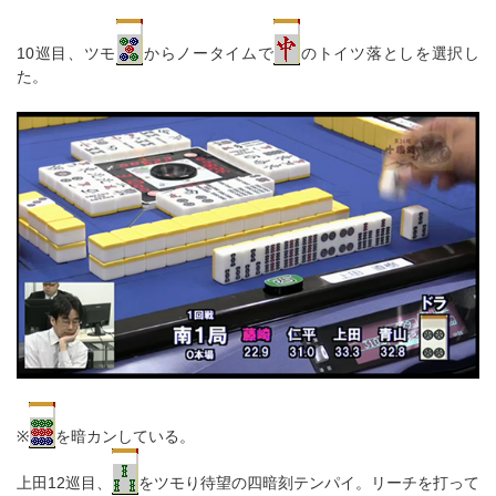
10巡目、ツモ
からノータイムで
のトイツ落としを選択し
た。
※
を暗カンしている。
上田12巡目、
をツモり待望の四暗刻テンパイ。リーチを打って