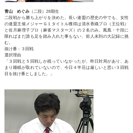
青山 めぐみ
（二段）28期生
二段戦から勝ち上がりを決めた。長い連盟の歴史の中でも、女性
の連盟主催メジャーＧ１タイトル獲得は清水香織プロ（王位戦）
と佐月麻理子プロ（麻雀マスターズ）の２名のみ。鳳凰・十段に
限ればまだ誰も足を踏み入れた事もない、前人未到の大記録に挑
む。
抜け番：３回戦
選択理由
「３回戦と５回戦しか残っていなかったが、昨日対局があり、あ
まり睡眠が取れていないので、今日４半荘は厳しいと思い３回戦
目を抜け番としました。」