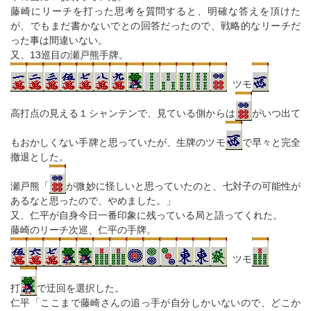
藤崎にリーチを打った思考を質問すると、明確な答えを頂けた
が、でもまだ書かないでとの回答だったので、戦略的なリーチだ
った事は間違いない。
又、13巡目の瀬戸熊手牌。
ツモ
高打点の見える１シャンテンで、見ている側からは
がいつ出て
もおかしくない手牌と思っていたが、生牌のツモ
で早々と完全
撤退とした。
瀬戸熊「
が微妙に怪しいと思っていたのと、七対子の可能性が
あるなと思ったので、やめました。」
又、仁平が自身今日一番印象に残っている局と語ってくれた。
藤崎のリーチ次巡、仁平の手牌。
ツモ
打
で迂回を選択した。
仁平「ここまで藤崎さんの追っ手が自分しかいないので、どこか