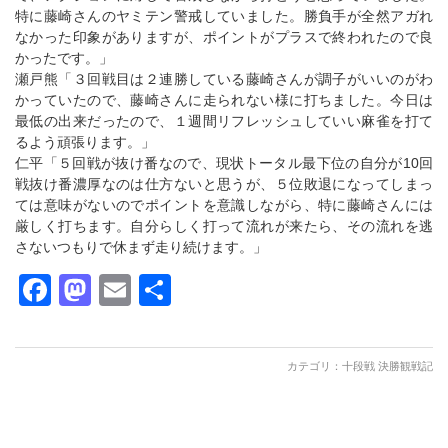
特に藤崎さんのヤミテン警戒していました。勝負手が全然アガれ
なかった印象がありますが、ポイントがプラスで終われたので良
かったです。」
瀬戸熊「３回戦目は２連勝している藤崎さんが調子がいいのがわ
かっていたので、藤崎さんに走られない様に打ちました。今日は
最低の出来だったので、１週間リフレッシュしていい麻雀を打て
るよう頑張ります。」
仁平「５回戦が抜け番なので、現状トータル最下位の自分が10回
戦抜け番濃厚なのは仕方ないと思うが、５位敗退になってしまっ
ては意味がないのでポイントを意識しながら、特に藤崎さんには
厳しく打ちます。自分らしく打って流れが来たら、その流れを逃
さないつもりで休まず走り続けます。」
Facebook
Mastodon
Email
共
有
カテゴリ：
十段戦 決勝観戦記