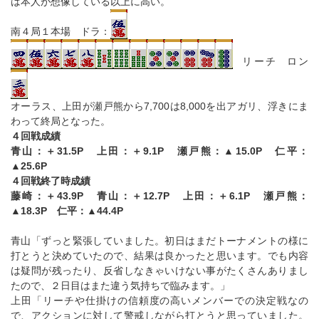
は本人が想像している以上に高い。
南４局１本場 ドラ：
リーチ ロン
オーラス、上田が瀬戸熊から7,700は8,000を出アガリ、浮きにま
わって終局となった。
４回戦成績
青山：＋31.5P 上田：＋9.1P 瀬戸熊：▲15.0P 仁平：
▲25.6P
４回戦終了時成績
藤崎：＋43.9P 青山：＋12.7P 上田：＋6.1P 瀬戸熊：
▲18.3P 仁平：▲44.4P
青山「ずっと緊張していました。初日はまだトーナメントの様に
打とうと決めていたので、結果は良かったと思います。でも内容
は疑問が残ったり、反省しなきゃいけない事がたくさんありまし
たので、２日目はまた違う気持ちで臨みます。」
上田「リーチや仕掛けの信頼度の高いメンバーでの決定戦なの
で、アクションに対して警戒しながら打とうと思っていました。