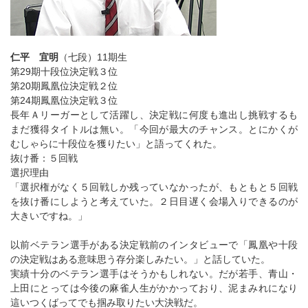
仁平 宜明
（七段）11期生
第29期十段位決定戦３位
第20期鳳凰位決定戦２位
第24期鳳凰位決定戦３位
長年Ａリーガーとして活躍し、決定戦に何度も進出し挑戦するも
まだ獲得タイトルは無い。「今回が最大のチャンス。とにかくが
むしゃらに十段位を獲りたい」と語ってくれた。
抜け番：５回戦
選択理由
「選択権がなく５回戦しか残っていなかったが、もともと５回戦
を抜け番にしようと考えていた。２日目遅く会場入りできるのが
大きいですね。」
以前ベテラン選手がある決定戦前のインタビューで「鳳凰や十段
の決定戦はある意味思う存分楽しみたい。」と話していた。
実績十分のベテラン選手はそうかもしれない。だが若手、青山・
上田にとっては今後の麻雀人生がかかっており、泥まみれになり
這いつくばってでも掴み取りたい大決戦だ。