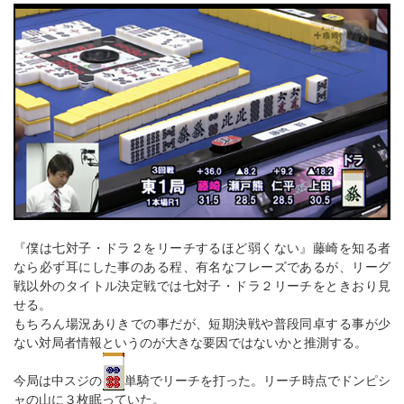
『僕は七対子・ドラ２をリーチするほど弱くない』藤崎を知る者
なら必ず耳にした事のある程、有名なフレーズであるが、リーグ
戦以外のタイトル決定戦では七対子・ドラ２リーチをときおり見
せる。
もちろん場況ありきでの事だが、短期決戦や普段同卓する事が少
ない対局者情報というのが大きな要因ではないかと推測する。
今局は中スジの
単騎でリーチを打った。リーチ時点でドンピシ
ャの山に３枚眠っていた。