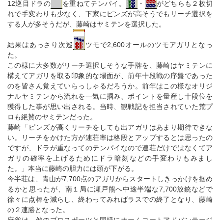
12巡目ドラの
を重ねてテンパイ。
・
がどちらも２枚切
れで手変わりも少なく、下家にピンズが高そうでもリーチ選択を
する人が多そうだが、藤崎はヤミテンを選択した。
結果はあっさり次巡
ツモで2,600オールのツモアガリとなっ
た。
この様に大多数がリーチ選択しそうな手牌を、藤崎はヤミテンに
構えてアガリを取る印象的な場面が、前年十段戦の序盤であった
のを皆さん覚えていらっしゃるだろうか。前年はこの様なオリジ
ナルヤミテンから流れを一気に掴み、ポイントを量産し十段位を
獲得した事が思い出される。当時、観戦記を担当されていた荒プ
ロも絶賛のヤミテンだった。
藤崎「ピンズが高くリーチをしても出アガリはあまり期待できな
い。リーチをかけた方が連荘率は格段とアップするとは思ったの
ですが、ドラが重なってのテンパイなので連荘だけではなくてア
ガリの確率を上げるためにドラ暗刻などの手変わりもみまし
た。」本当に藤崎の胆力には頭が下がる。
今半荘は、青山が7,700点のアガリからスタートしきっかけを掴め
るかと思ったが、南１局に瀬戸熊へ中途半端な7,700放銃などで
徐々に点棒を減らし、終わってみればラスでの終了となり、藤崎
の２連勝となった。