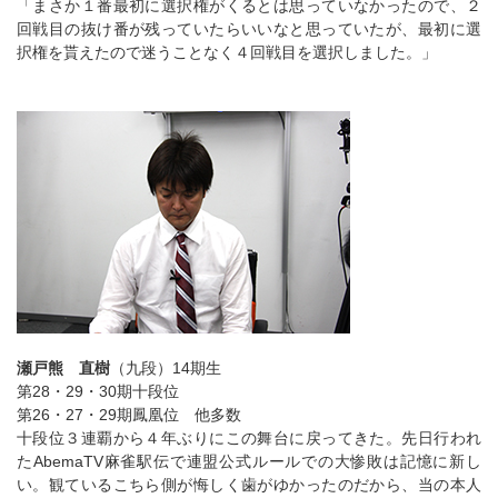
「まさか１番最初に選択権がくるとは思っていなかったので、２
回戦目の抜け番が残っていたらいいなと思っていたが、最初に選
択権を貰えたので迷うことなく４回戦目を選択しました。」
瀬戸熊 直樹
（九段）14期生
第28・29・30期十段位
第26・27・29期鳳凰位 他多数
十段位３連覇から４年ぶりにこの舞台に戻ってきた。先日行われ
たAbemaTV麻雀駅伝で連盟公式ルールでの大惨敗は記憶に新し
い。観ているこちら側が悔しく歯がゆかったのだから、当の本人