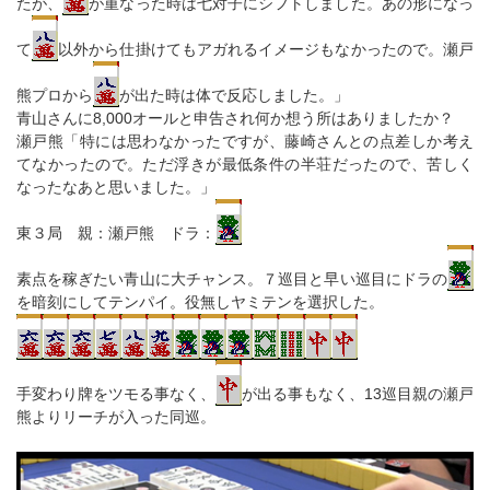
たが、
が重なった時は七対子にシフトしました。あの形になっ
て
以外から仕掛けてもアガれるイメージもなかったので。瀬戸
熊プロから
が出た時は体で反応しました。」
青山さんに8,000オールと申告され何か想う所はありましたか？
瀬戸熊「特には思わなかったですが、藤崎さんとの点差しか考え
てなかったので。ただ浮きが最低条件の半荘だったので、苦しく
なったなあと思いました。」
東３局 親：瀬戸熊 ドラ：
素点を稼ぎたい青山に大チャンス。７巡目と早い巡目にドラの
を暗刻にしてテンパイ。役無しヤミテンを選択した。
手変わり牌をツモる事なく、
が出る事もなく、13巡目親の瀬戸
熊よりリーチが入った同巡。