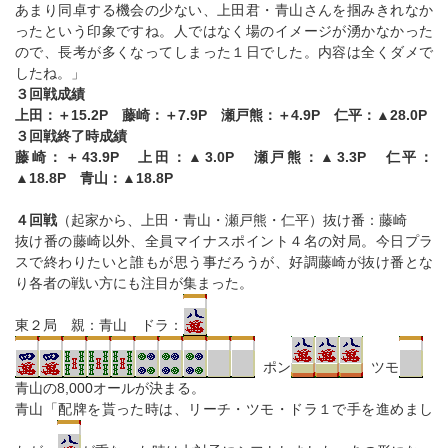
あまり同卓する機会の少ない、上田君・青山さんを掴みきれなか
ったという印象ですね。人ではなく場のイメージが湧かなかった
ので、長考が多くなってしまった１日でした。内容は全くダメで
したね。」
３回戦成績
上田：＋15.2P 藤崎：＋7.9P 瀬戸熊：＋4.9P 仁平：▲28.0P
３回戦終了時成績
藤崎：＋43.9P 上田：▲3.0P 瀬戸熊：▲3.3P 仁平：
▲18.8P 青山：▲18.8P
４回戦
（起家から、上田・青山・瀬戸熊・仁平）抜け番：藤崎
抜け番の藤崎以外、全員マイナスポイント４名の対局。今日プラ
スで終わりたいと誰もが思う事だろうが、好調藤崎が抜け番とな
り各者の戦い方にも注目が集まった。
東２局 親：青山 ドラ：
ポン
ツモ
青山の8,000オールが決まる。
青山「配牌を貰った時は、リーチ・ツモ・ドラ１で手を進めまし