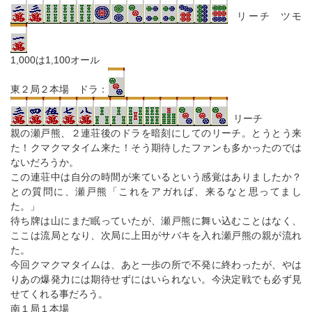
リーチ ツモ
1,000は1,100オール
東２局２本場 ドラ：
リーチ
親の瀬戸熊、２連荘後のドラを暗刻にしてのリーチ。とうとう来
た！クマクマタイム来た！そう期待したファンも多かったのでは
ないだろうか。
この連荘中は自分の時間が来ているという感覚はありましたか？
との質問に、瀬戸熊「これをアガれば、来るなと思ってまし
た。」
待ち牌は山にまだ眠っていたが、瀬戸熊に舞い込むことはなく、
ここは流局となり、次局に上田がサバキを入れ瀬戸熊の親が流れ
た。
今回クマクマタイムは、あと一歩の所で不発に終わったが、やは
りあの爆発力には期待せずにはいられない。今決定戦でも必ず見
せてくれる事だろう。
南１局１本場