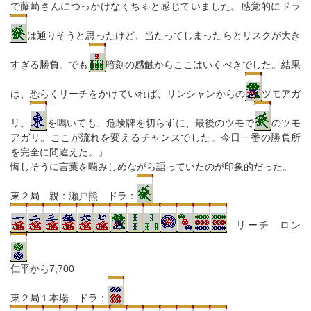
で藤崎さんにつっかけなくちゃと感じていました。感覚的にドラ
は通りそうと思ったけど、当たってしまったらとリスクが大き
すぎる勝負。でも
暗刻の感触からここはいくべきでした。結果
は、恐らくリーチをかけていれば、リンシャンからの
ツモアガ
リ。
を鳴いても、危険牌を切らずに、最後のツモで
のツモ
アガリ。ここが流れを変えるチャンスでした。今日一番の勝負所
を完全に間違えた。」
悔しそうに言葉を噛みしめながら語っていたのが印象的だった。
東２局 親：瀬戸熊 ドラ：
リーチ ロン
仁平から7,700
東２局１本場 ドラ：