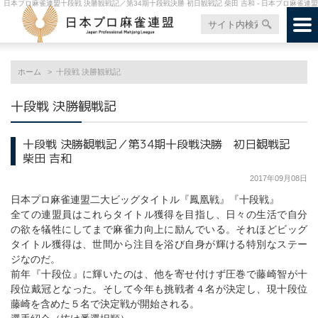
日本プロ麻雀連盟十段戦 決勝観戦記／第34期十段戦決勝 初日観戦記 柴田 吉和 - 日本プロ麻雀連盟
ホーム
十段戦 決勝観戦記
十段戦 決勝観戦記
十段戦 決勝観戦記／第34期十段戦決勝 初日観戦記
柴田 吉和
2017年09月08日
日本プロ麻雀連盟二大ビッグタイトル『鳳凰戦』『十段戦』
全ての連盟員はこれらタイトル獲得を目指し、日々の生活で自分
の欲を犠牲にしてまで麻雀力向上に励んでいる。それほどビッグ
タイトル獲得は、世間から注目を浴び自身が輝ける特別なステー
ジなのだ。
前年『十段位』に輝いたのは、他を寄せ付けず圧巻で藤崎智が十
段位戴冠となった。そして今年も挑戦者４名が決定し、現十段位
藤崎を含めた５名で決定戦が開始される。