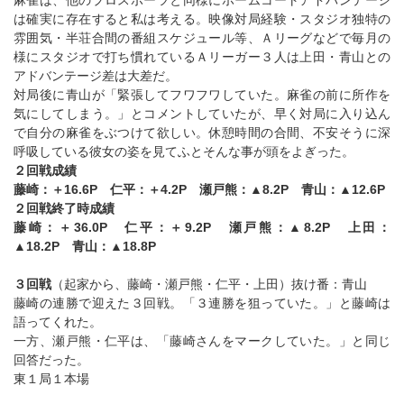
麻雀は、他のプロスポーツと同様にホームコートアドバンテージ
は確実に存在すると私は考える。映像対局経験・スタジオ独特の
雰囲気・半荘合間の番組スケジュール等、Ａリーグなどで毎月の
様にスタジオで打ち慣れているＡリーガー３人は上田・青山との
アドバンテージ差は大差だ。
対局後に青山が「緊張してフワフワしていた。麻雀の前に所作を
気にしてしまう。」とコメントしていたが、早く対局に入り込ん
で自分の麻雀をぶつけて欲しい。休憩時間の合間、不安そうに深
呼吸している彼女の姿を見てふとそんな事が頭をよぎった。
２回戦成績
藤崎：＋16.6P 仁平：＋4.2P 瀬戸熊：▲8.2P 青山：▲12.6P
２回戦終了時成績
藤崎：＋36.0P 仁平：＋9.2P 瀬戸熊：▲8.2P 上田：
▲18.2P 青山：▲18.8P
３回戦
（起家から、藤崎・瀬戸熊・仁平・上田）抜け番：青山
藤崎の連勝で迎えた３回戦。「３連勝を狙っていた。」と藤崎は
語ってくれた。
一方、瀬戸熊・仁平は、「藤崎さんをマークしていた。」と同じ
回答だった。
東１局１本場