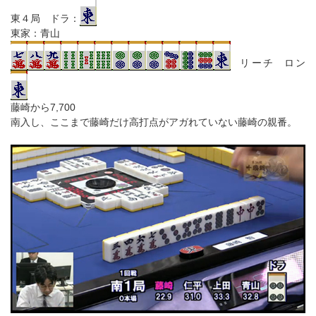
東４局 ドラ：
東家：青山
リーチ ロン
藤崎から7,700
南入し、ここまで藤崎だけ高打点がアガれていない藤崎の親番。