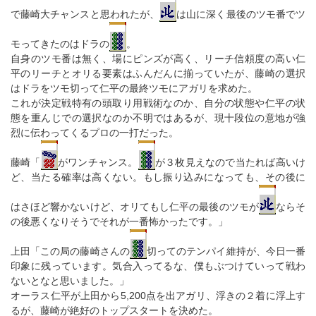
で藤崎大チャンスと思われたが、
は山に深く最後のツモ番でツ
モってきたのはドラの
。
自身のツモ番は無く、場にピンズが高く、リーチ信頼度の高い仁
平のリーチとオリる要素はふんだんに揃っていたが、藤崎の選択
はドラをツモ切って仁平の最終ツモにアガリを求めた。
これが決定戦特有の頭取り用戦術なのか、自分の状態や仁平の状
態を重んじでの選択なのか不明ではあるが、現十段位の意地が強
烈に伝わってくるプロの一打だった。
藤崎「
がワンチャンス。
が３枚見えなので当たれば高いけ
ど、当たる確率は高くない。もし振り込みになっても、その後に
はさほど響かないけど、オリてもし仁平の最後のツモが
ならそ
の後悪くなりそうでそれが一番怖かったです。」
上田「この局の藤崎さんの
切ってのテンパイ維持が、今日一番
印象に残っています。気合入ってるな、僕もぶつけていって戦わ
ないとなと思いました。」
オーラス仁平が上田から5,200点を出アガリ、浮きの２着に浮上す
るが、藤崎が絶好のトップスタートを決めた。