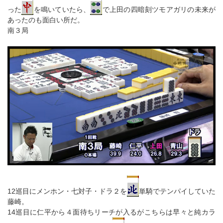
った
を鳴いていたら、
で上田の四暗刻ツモアガリの未来が
あったのも面白い所だ。
南３局
12巡目にメンホン・七対子・ドラ２を
単騎でテンパイしていた
藤崎。
14巡目に仁平から４面待ちリーチが入るがこちらは早々と純カラ