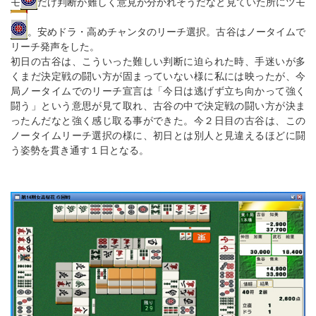
モ
だけ判断が難しく意見が分かれそうだなと見ていた所にツモ
。安めドラ・高めチャンタのリーチ選択。古谷はノータイムで
リーチ発声をした。
初日の古谷は、こういった難しい判断に迫られた時、手迷いが多
くまだ決定戦の闘い方が固まっていない様に私には映ったが、今
局ノータイムでのリーチ宣言は「今日は逃げず立ち向かって強く
闘う」という意思が見て取れ、古谷の中で決定戦の闘い方が決ま
ったんだなと強く感じ取る事ができた。今２日目の古谷は、この
ノータイムリーチ選択の様に、初日とは別人と見違えるほどに闘
う姿勢を貫き通す１日となる。