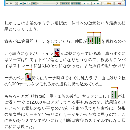
しかしこの古谷のヤミテン選択は、仲田への放銃という最悪の結
果となってしまう。
古谷が11巡目即リーチをしていたら、仲田が
を切れるのか
いう論点になるが、トイツ
が現物になっている為、真っすぐに
はソーズは打てずトイツ落としになりそうなので、役ありテンパ
イはストレートには組めそうになかった。また魚谷の追いかけリ
ーチのペン
待ちはリーチ時点ですでに純カラで、山に残り２枚
の6,000オールをツモれるかの勝負に持ち込めていた。
もちろんアガリ牌は紙一重・１牌の後先、ヤミテンにして
が山
に浅くすぐに12,000を出アガリできる事もあるので、結果論だけ
たどっても意味のない事なのだが、今まで見てきた古谷は、好形
の勝負手はリーチでツモリに行く事が多かった様に思うので、こ
の高めをヤミテンで拾いに行く判断は古谷のスタイルではない様
に私には映った。