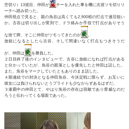
空切り）13巡目、仲田が
チーを入れた事を機に次巡ツモ切りリ
ーチへ踏み切った。
仲田視点で見ると、親の魚谷は高くても2,900程の打点で連荘狙い
か。古谷は切り出しが変則で、ドラ絡みか手役で打点がありそう
な捨て牌。そこに仲田がツモってきたのが
。
放銃になるとしたら古谷、そして間違いなく打点もつきそうだ
が、仲田は
を勝負した。
２日目終了後のインタビューで、古谷に放銃になれば打点がある
と分かっていたが、魚谷の親落としを優先したと仲田は話した。
また、魚谷をマークしていたともありのまま話した。
４期連続での対決となる仲田魚谷。今決定戦に限らず、お互いに
彼女には負けられないとうプライドも少なからずあるはずだ。
３連覇中の仲田とて、やはり魚谷の存在は宿敵であり脅威なのだ
ろうと伝わってくる場面であった。