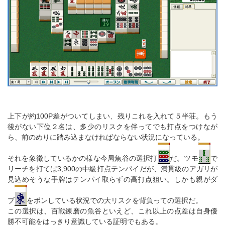
上下が約100P差がついてしまい、残りこれを入れて５半荘。もう
後がない下位２名は、多少のリスクを伴ってでも打点をつけなが
ら、前のめりに踏み込まなければならない状況になっている。
それを象徴しているかの様な今局魚谷の選択打
だ。ツモ
で
リーチを打てば3,900の中級打点テンパイだが、満貫級のアガリが
見込めそうな手牌はテンパイ取らずの高打点狙い。しかも親がダ
ブ
をポンしている状況での大リスクを背負っての選択だ。
この選択は、百戦錬磨の魚谷といえど、これ以上の点差は自身優
勝不可能をはっきり意識している証明でもある。