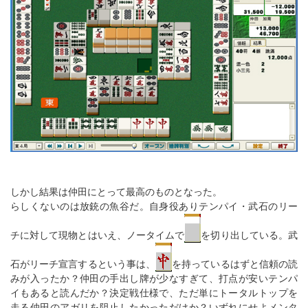
しかし結果は仲田にとって最高のものとなった。
らしくないのは放銃の魚谷だ。自身役ありテンパイ・武石のリー
チに対して現物とはいえ、ノータイムで
を切り出している。武
石がリーチ宣言するという事は、
を持っているはずと信頼の読
みが入ったか？仲田の手出し牌が少なすぎて、打点が安いテンパ
イもあると読んだか？決定戦仕様で、ただ単にトータルトップを
走る仲田のアガリを阻止したかっただけか？いずれにせよメンタ