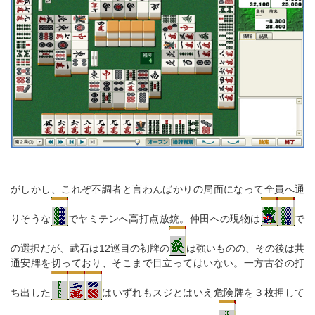
がしかし、これぞ不調者と言わんばかりの局面になって全員へ通
りそうな
でヤミテンへ高打点放銃。仲田への現物は
で
の選択だが、武石は12巡目の初牌の
は強いものの、その後は共
通安牌を切っており、そこまで目立ってはいない。一方古谷の打
ち出した
はいずれもスジとはいえ危険牌を３枚押して