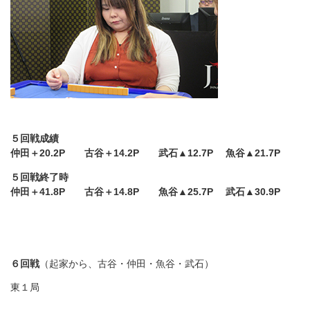
５回戦成績
仲田＋20.2P 古谷＋14.2P 武石▲12.7P 魚谷▲21.7P
５回戦終了時
仲田＋41.8P 古谷＋14.8P 魚谷▲25.7P 武石▲30.9P
６回戦
（起家から、古谷・仲田・魚谷・武石）
東１局