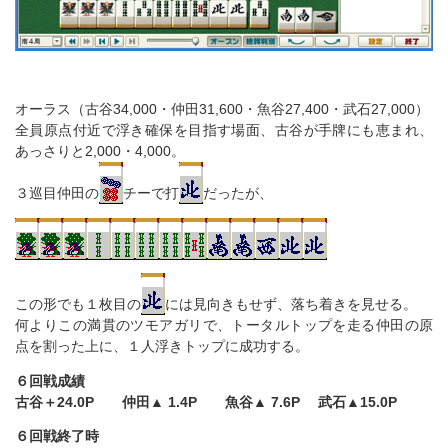
オーラス（古谷34,000・仲田31,600・魚谷27,400・武石27,000）
全員原点付近で浮き確保を目指す場面、古谷が手牌にも恵まれ、
あっさりと2,000・4,000。
３巡目仲田の
チーで打
だったが、
この形でも１枚目の
には見向きもせず、落ち着きを見せる。
何よりこの満貫のツモアガリで、トータルトップを走る仲田の原
点を割った上に、１人浮きトップに成功する。
６回戦成績
古谷＋24.0P 仲田▲ 1.4P 魚谷▲ 7.6P 武石▲15.0P
６回戦終了時