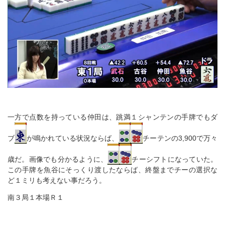
一方で点数を持っている仲田は、跳満１シャンテンの手牌でもダ
ブ
が鳴かれている状況ならば、
チーテンの3,900で万々
歳だ。画像でも分かるように、
チーシフトになっていた。
この手牌を魚谷にそっくり渡したならば、終盤までチーの選択な
ど１ミリも考えない事だろう。
南３局１本場Ｒ１