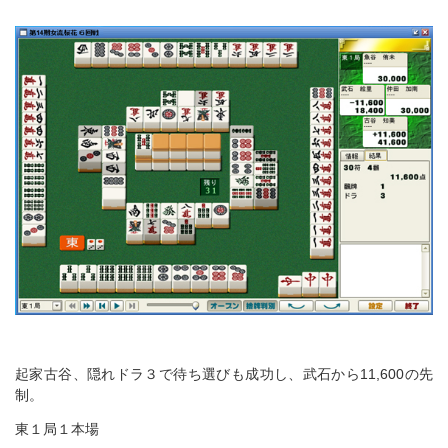
起家古谷、隠れドラ３で待ち選びも成功し、武石から11,600の先
制。
東１局１本場