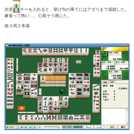
次巡
チーを入れると、挙げ句の果てにはアガリまで成就した。
麻雀って怖い…。心底そう感じた。
南３局２本場