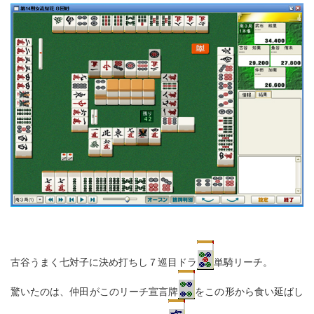
古谷うまく七対子に決め打ちし７巡目ドラ
単騎リーチ。
驚いたのは、仲田がこのリーチ宣言牌
をこの形から食い延ばし