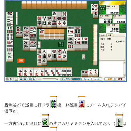
親魚谷が６巡目に打ドラ
後、14巡目
にチーを入れテンパイ
濃厚だ。
一方古谷は６巡目に
の片アガリヤミテンを入れており（
は