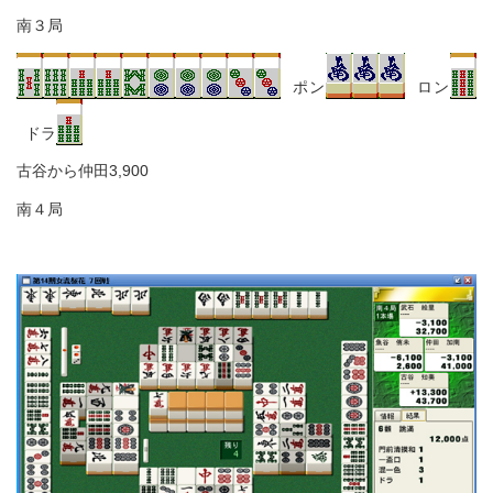
南３局
ポン
ロン
ドラ
古谷から仲田3,900
南４局