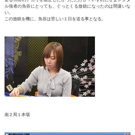
ル強者の魚谷にとっても、ぐっとくる放銃になったのは間違いな
い。
この放銃を機に、魚谷は苦しい１日を送る事となる。
南２局１本場