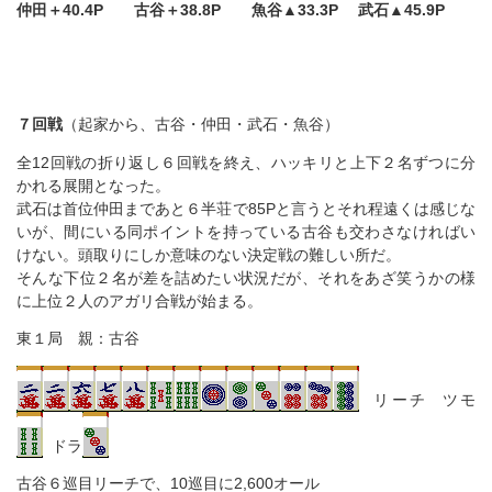
仲田＋40.4P 古谷＋38.8P 魚谷▲33.3P 武石▲45.9P
７回戦
（起家から、古谷・仲田・武石・魚谷）
全12回戦の折り返し６回戦を終え、ハッキリと上下２名ずつに分
かれる展開となった。
武石は首位仲田まであと６半荘で85Pと言うとそれ程遠くは感じな
いが、間にいる同ポイントを持っている古谷も交わさなければい
けない。頭取りにしか意味のない決定戦の難しい所だ。
そんな下位２名が差を詰めたい状況だが、それをあざ笑うかの様
に上位２人のアガリ合戦が始まる。
東１局 親：古谷
リーチ ツモ
ドラ
古谷６巡目リーチで、10巡目に2,600オール