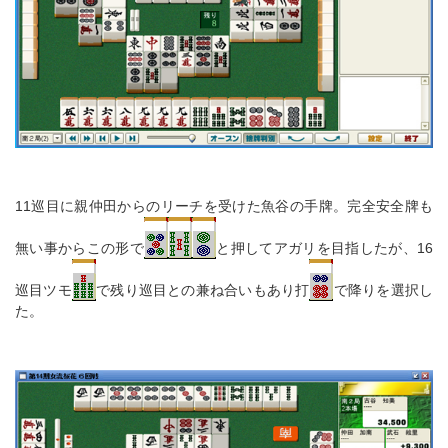
11巡目に親仲田からのリーチを受けた魚谷の手牌。完全安全牌も
無い事からこの形で
と押してアガリを目指したが、16
巡目ツモ
で残り巡目との兼ね合いもあり打
で降りを選択し
た。