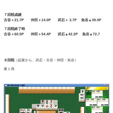
７回戦成績
古谷＋21.7P 仲田＋14.0P 武石＋ 3.7P 魚谷▲39.4P
７回戦終了時
古谷＋60.5P 仲田＋54.4P 武石▲42.2P 魚谷▲72.7
８回戦
（起家から、武石・古谷・仲田・魚谷）
東１局