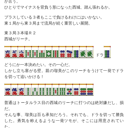
が言う。
ひとりでマイナスを背負う形になった西城、踏ん張れるか。
プラスしている３者もここで負けるわけにはいかない。
東１局から東３局まで流局が続く重苦しい展開。
東３局３本場Ｒ２
西城がリーチ。
ドラ
どうにか一本決めたい。その一心だ。
しかし立ち塞がる壁。親の瑠美がこのリーチをうけて一発でドラ
を切って追いかける！
普通はトータルラス目の西城のリーチに打つのは絶対嫌だし、損
だ。
そんな事、瑠美は百も承知だろう。それでも、ドラを切って勝負
した。勇気を称えるような一発ツモが、そこには用意されてい
た。