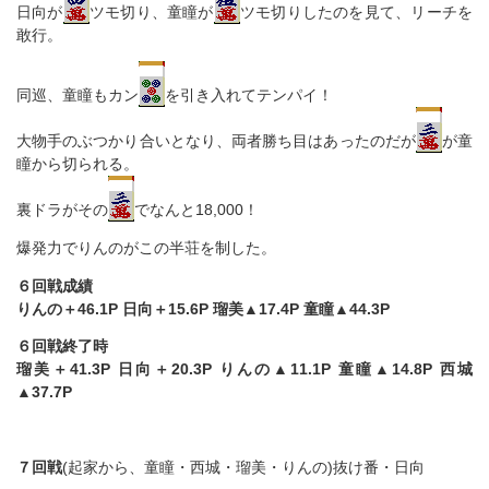
日向が
ツモ切り、童瞳が
ツモ切りしたのを見て、リーチを
敢行。
同巡、童瞳もカン
を引き入れてテンパイ！
大物手のぶつかり合いとなり、両者勝ち目はあったのだが
が童
瞳から切られる。
裏ドラがその
でなんと18,000！
爆発力でりんのがこの半荘を制した。
６回戦成績
りんの＋46.1P 日向＋15.6P 瑠美▲17.4P 童瞳▲44.3P
６回戦終了時
瑠美＋41.3P 日向＋20.3P りんの▲11.1P 童瞳▲14.8P 西城
▲37.7P
７回戦
(起家から、童瞳・西城・瑠美・りんの)抜け番・日向