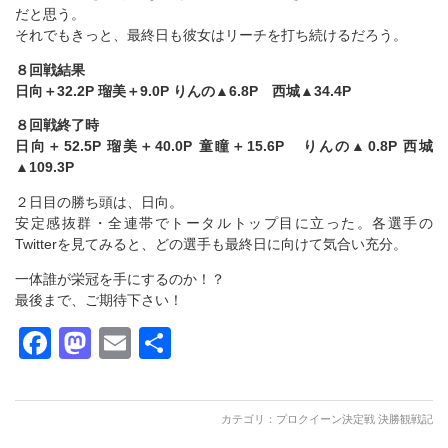
だと思う。
それでもきっと、最終日も彼女はリーチを打ち続けるだろう。
８回戦結果
日向＋32.2P 瑠美＋9.0P りんの▲6.8P 西城▲34.4P
８回戦終了時
日向＋52.5P 瑠美＋40.0P 童瞳＋15.6P りんの▲0.8P 西城
▲109.3P
２日目の勝ち頭は、日向。
安定感抜群・全連帯でトータルトップ目に立った。各選手の
Twitterを見てみると、どの選手も最終日に向けて気合い充分。
一体誰が栄冠を手にするのか！？
最後まで、ご期待下さい！
Facebook
Mastodon
Email
共
有
カテゴリ：
プロクイーン決定戦 決勝観戦記