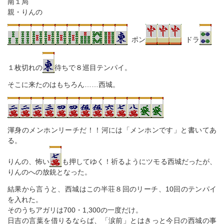
南１局
親・りんの
ポン
ドラ
１枚切れの
待ちで８巡目テンパイ。
そこに来たのはもちろん……西城。
渾身のメンホンリーチだ！！河には「メンホンです」と書いてあ
る。
りんの、怖い
も押してゆく！祈るようにツモる西城だったが、
りんのへの放銃となった。
結果から言うと、西城はこの半荘８回のリーチ、10回のテンパイ
を入れた。
そのうちアガリは700・1,300の一度だけ。
日吉の言葉を借りるならば、「涙前」とはきっと今日の西城の事