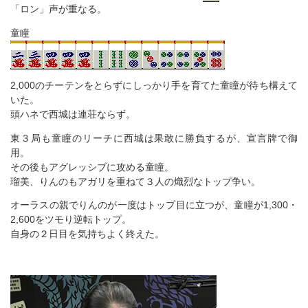
「ロン」声が重なる。
童瞳
2,000のチーテンをとらずにしっかり手を育てた童瞳が待ち構えて
いた。
頭ハネで西城は連荘ならず。
東３局も童瞳のリーチに西城は果敢に勝負するが、宣言牌で御
用。
その後もアグレッシブに攻める童瞳。
瑠美、りんのもアガリを重ねて３人の熾烈なトップ争い。
オーラスの親でりんのが一度はトップ目に立つが、童瞳が1,300・
2,600をツモり逆転トップ。
自身の２日目を気持ちよく終えた。