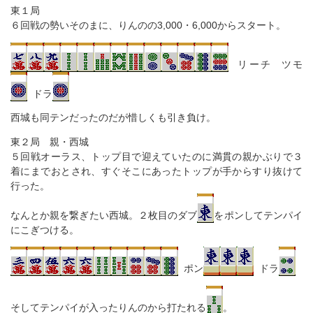
東１局
６回戦の勢いそのまに、りんのの3,000・6,000からスタート。
リーチ ツモ
ドラ
西城も同テンだったのだが惜しくも引き負け。
東２局 親・西城
５回戦オーラス、トップ目で迎えていたのに満貫の親かぶりで３
着にまでおとされ、すぐそこにあったトップが手からすり抜けて
行った。
なんとか親を繋ぎたい西城。２枚目のダブ
をポンしてテンパイ
にこぎつける。
ポン
ドラ
そしてテンパイが入ったりんのから打たれる
。