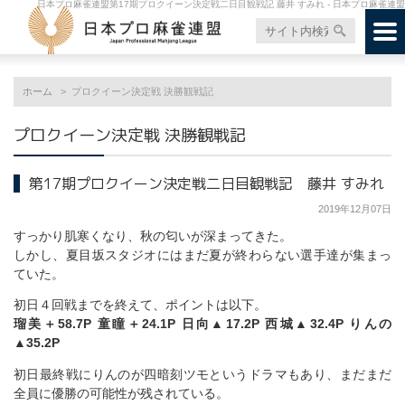
日本プロ麻雀連盟第17期プロクイーン決定戦二日目観戦記 藤井 すみれ - 日本プロ麻雀連盟
ホーム
プロクイーン決定戦 決勝観戦記
プロクイーン決定戦 決勝観戦記
第17期プロクイーン決定戦二日目観戦記 藤井 すみれ
2019年12月07日
すっかり肌寒くなり、秋の匂いが深まってきた。
しかし、夏目坂スタジオにはまだ夏が終わらない選手達が集まっ
ていた。
初日４回戦までを終えて、ポイントは以下。
瑠美＋58.7P 童瞳＋24.1P 日向▲17.2P 西城▲32.4P りんの
▲35.2P
初日最終戦にりんのが四暗刻ツモというドラマもあり、まだまだ
全員に優勝の可能性が残されている。