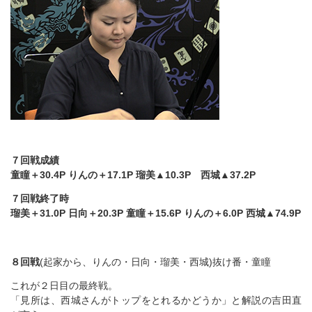
７回戦成績
童瞳＋30.4P りんの＋17.1P 瑠美▲10.3P 西城▲37.2P
７回戦終了時
瑠美＋31.0P 日向＋20.3P 童瞳＋15.6P りんの＋6.0P 西城▲74.9P
８回戦
(起家から、りんの・日向・瑠美・西城)抜け番・童瞳
これが２日目の最終戦。
「見所は、西城さんがトップをとれるかどうか」と解説の吉田直