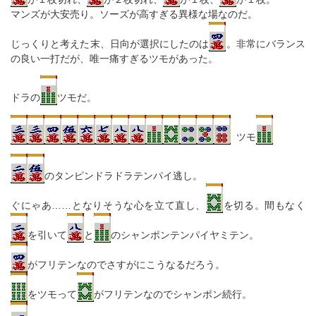
マンズが大安売り。ソーズが高すぎる異様な場なのだ。
じっくりと考えた末、日向が選択にしたのは
。非常にバランス
の良い一打だが、唯一痛すぎるツモがあった。
ドラの
ツモだ。
ツモ
のタンピンドラドラテンパイ逃し。
ぐにゃあ……となりそうな心を立て直し、
を切る。間もなく
を引いて
と
のシャンポンテンパイヤミテン。
がフリテンなのでさすがにこうなるだろう。
をツモって
がフリテンなのでシャンポン続行。