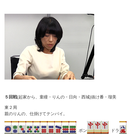
５回戦
(起家から、童瞳・りんの・日向・西城)抜け番・瑠美
東２局
親のりんの、仕掛けてテンパイ。
ポン
ドラ