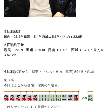
５回戦成績
日向＋21.9P 童瞳＋5.4P 西城▲5.3P りんの▲22.0P
５回戦終了時
瑠美＋58.7P 童瞳＋29.5P 日向＋4.7P 西城▲37.7P りんの
▲57.2P
６回戦
(起家から、瑠美・りんの・日向・童瞳)抜け番・西城
東３局
本日はここから登場、瑠美の９巡目。
ドラ
これをヤミテンにして童瞳から2,600。