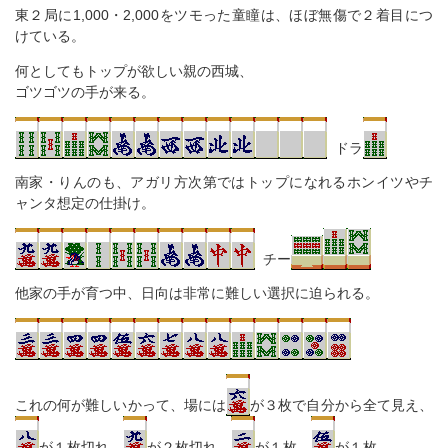
東２局に1,000・2,000をツモった童瞳は、ほぼ無傷で２着目につ
けている。
何としてもトップが欲しい親の西城、
ゴツゴツの手が来る。
ドラ
南家・りんのも、アガリ方次第ではトップになれるホンイツやチ
ャンタ想定の仕掛け。
チー
他家の手が育つ中、日向は非常に難しい選択に迫られる。
これの何が難しいかって、場には
が３枚で自分から全て見え、
が１枚切れ、
が２枚切れ、
が１枚、
が１枚。