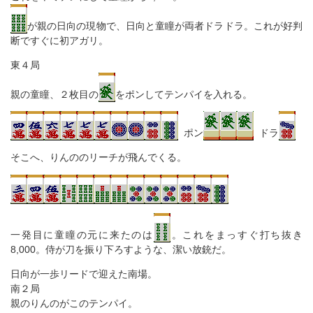
が親の日向の現物で、日向と童瞳が両者ドラドラ。これが好判
断ですぐに初アガリ。
東４局
親の童瞳、２枚目の
をポンしてテンパイを入れる。
ポン
ドラ
そこへ、りんののリーチが飛んでくる。
一発目に童瞳の元に来たのは
。これをまっすぐ打ち抜き
8,000。侍が刀を振り下ろすような、潔い放銃だ。
日向が一歩リードで迎えた南場。
南２局
親のりんのがこのテンパイ。