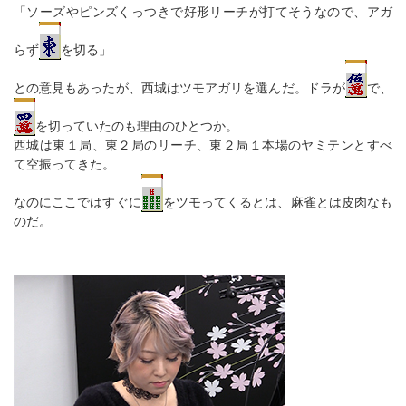
「ソーズやピンズくっつきで好形リーチが打てそうなので、アガ
らず
を切る」
との意見もあったが、西城はツモアガリを選んだ。ドラが
で、
を切っていたのも理由のひとつか。
西城は東１局、東２局のリーチ、東２局１本場のヤミテンとすべ
て空振ってきた。
なのにここではすぐに
をツモってくるとは、麻雀とは皮肉なも
のだ。