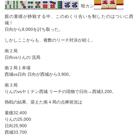
暗カン
親の童瞳が静観する中、このめくり合いを制したのはついに西
城！
日向から8,000を討ち取った。
しかしここからも、複数のリーチ対決が続く。
南２局
日向vsりんの 流局
南２局１本場
西城vs日向 日向が西城から3,900。
南３局
りんのvsヤミテン西城 リーチの現物で日向→西城3,200。
熱戦の結果、迎えた南４局の点棒状況は
童瞳32,400
りんの25,000
日向25,900
西城33,700