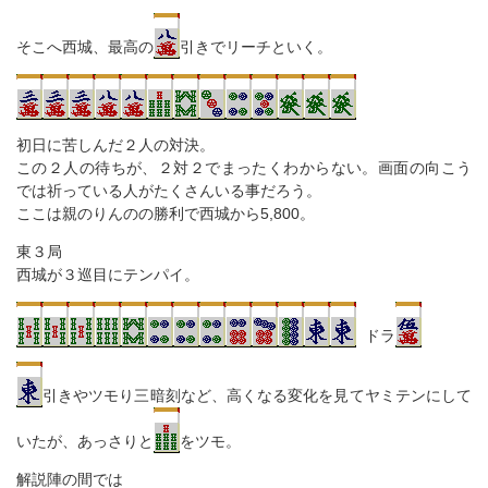
そこへ西城、最高の
引きでリーチといく。
初日に苦しんだ２人の対決。
この２人の待ちが、２対２でまったくわからない。画面の向こう
では祈っている人がたくさんいる事だろう。
ここは親のりんのの勝利で西城から5,800。
東３局
西城が３巡目にテンパイ。
ドラ
引きやツモり三暗刻など、高くなる変化を見てヤミテンにして
いたが、あっさりと
をツモ。
解説陣の間では