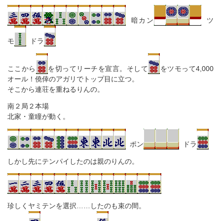
暗カン
ツ
モ
ドラ
ここから
を切ってリーチを宣言。そして
をツモって4,000
オール！僥倖のアガリでトップ目に立つ。
そこから連荘を重ねるりんの。
南２局２本場
北家・童瞳が動く。
ポン
ドラ
しかし先にテンパイしたのは親のりんの。
珍しくヤミテンを選択……したのも束の間。