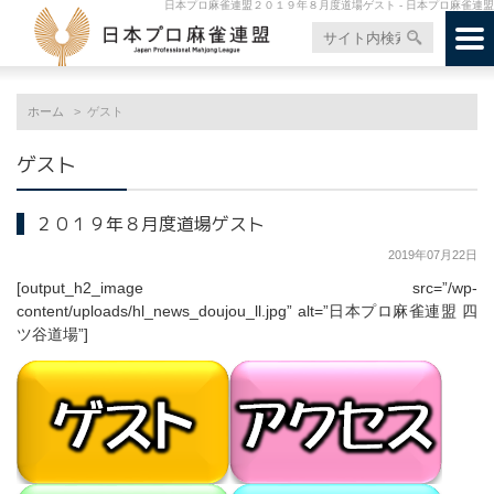
日本プロ麻雀連盟２０１９年８月度道場ゲスト - 日本プロ麻雀連盟
ホーム
ゲスト
ゲスト
２０１９年８月度道場ゲスト
2019年07月22日
[output_h2_image src=”/wp-
content/uploads/hl_news_doujou_ll.jpg” alt=”日本プロ麻雀連盟 四
ツ谷道場”]