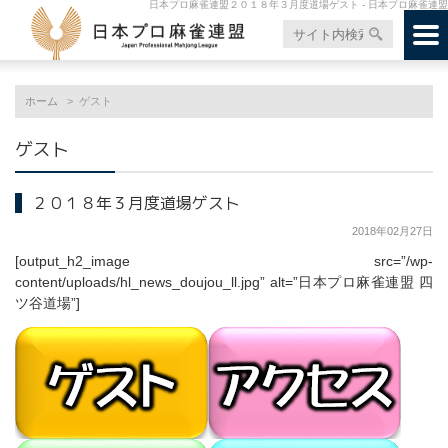
日本プロ麻雀連盟２０１８年３月度道場ゲスト - 日本プロ麻雀連盟
ホーム
ゲスト
ゲスト
２０１８年３月度道場ゲスト
2018年02月27日
[output_h2_image src=”/wp-
content/uploads/hl_news_doujou_ll.jpg” alt=”日本プロ麻雀連盟 四
ツ谷道場”]