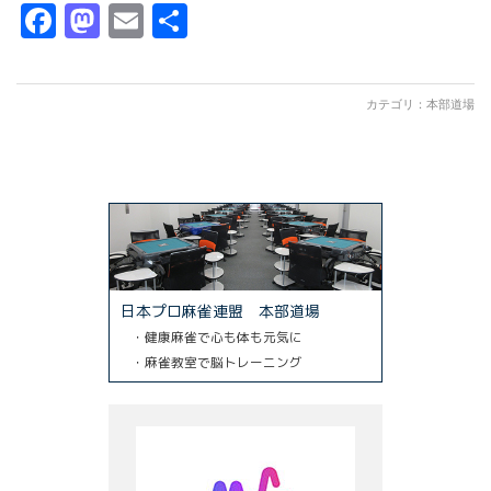
Facebook
Mastodon
Email
共
有
カテゴリ：
本部道場
日本プロ麻雀連盟 本部道場
・健康麻雀で心も体も元気に
・麻雀教室で脳トレーニング