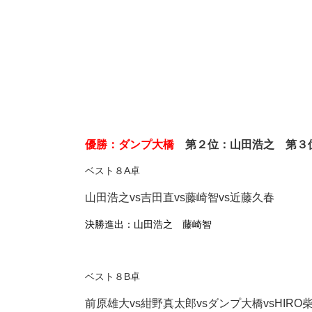
優勝：ダンプ大橋
第２位：山田浩之 第３位
ベスト８A卓
山田浩之vs吉田直vs藤崎智vs近藤久春
決勝進出：山田浩之 藤崎智
ベスト８B卓
前原雄大vs紺野真太郎vsダンプ大橋vsHIRO