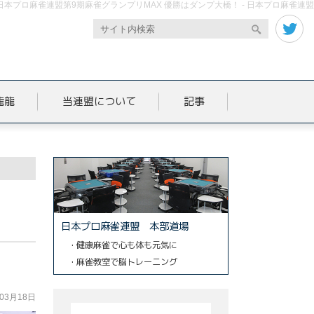
日本プロ麻雀連盟第9期麻雀グランプリMAX 優勝はダンプ大橋！ - 日本プロ麻雀連盟
龍龍
当連盟について
記事
日本プロ麻雀連盟 本部道場
・健康麻雀で心も体も元気に
・麻雀教室で脳トレーニング
年03月18日