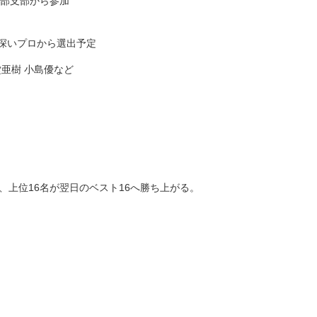
本部支部から参加
深いプロから選出予定
堂亜樹 小島優など
、上位16名が翌日のベスト16へ勝ち上がる。