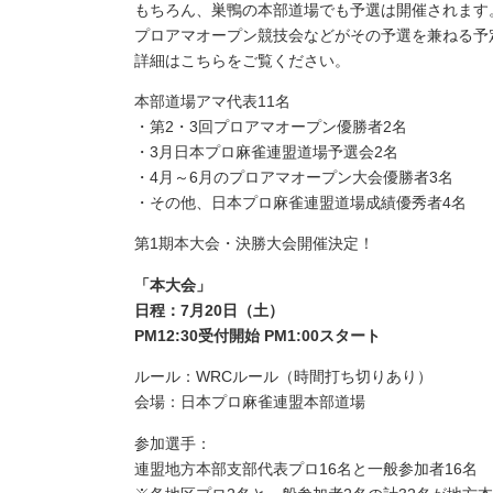
もちろん、巣鴨の本部道場でも予選は開催されます
プロアマオープン競技会などがその予選を兼ねる予
詳細はこちらをご覧ください。
本部道場アマ代表11名
・第2・3回プロアマオープン優勝者2名
・3月日本プロ麻雀連盟道場予選会2名
・4月～6月のプロアマオープン大会優勝者3名
・その他、日本プロ麻雀連盟道場成績優秀者4名
第1期本大会・決勝大会開催決定！
「本大会」
日程：7月20日（土）
PM12:30受付開始 PM1:00スタート
ルール：WRCルール（時間打ち切りあり）
会場：日本プロ麻雀連盟本部道場
参加選手：
連盟地方本部支部代表プロ16名と一般参加者16名