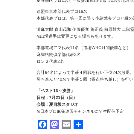
※各地区プロ2名と一般参加者2名の計32名が地方
連盟東京本部代表プロ16名
本部代表プロは、第一回に限り小島武夫プロと縁の
灘麻太郎 森山茂和 伊藤優孝 荒正義 前原雄大 二階
※出場選手は変更になる場合もあります。
本部道場アマ代表11名（道場WRC月間優勝など）
麻雀格闘倶楽部代表3名
ロン２代表2名
合計64名によって半荘４回戦を行い下位24名敗退。
勝ち進んだ40名で半荘１回（得点持ち越し）を行い
「ベスト16～決勝」
日程：7月21日（日）
会場：夏目坂スタジオ
※日本プロ麻雀連盟チャンネルにて生配信予定
Facebook
Mastodon
Email
共
有