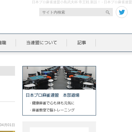
日本プロ麻雀連盟小島武夫杯 帝王戦 新設！ - 日本プロ麻雀連盟
龍龍
当連盟について
記事
日本プロ麻雀連盟 本部道場
・健康麻雀で心も体も元気に
・麻雀教室で脳トレーニング
年04月01日