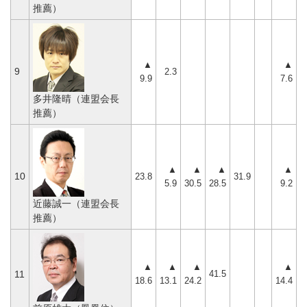
推薦）
▲
▲
9
2.3
9.9
7.6
多井隆晴（連盟会長
推薦）
▲
▲
▲
▲
10
23.8
31.9
5.9
30.5
28.5
9.2
近藤誠一（連盟会長
推薦）
▲
▲
▲
▲
41.5
11
18.6
13.1
24.2
14.4