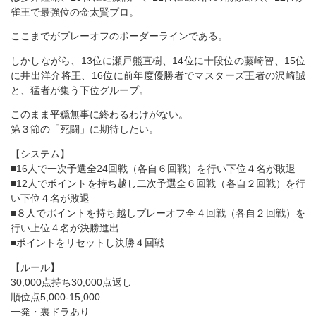
雀王で最強位の金太賢プロ。
ここまでがプレーオフのボーダーラインである。
しかしながら、13位に瀬戸熊直樹、14位に十段位の藤崎智、15位
に井出洋介将王、16位に前年度優勝者でマスターズ王者の沢崎誠
と、猛者が集う下位グループ。
このまま平穏無事に終わるわけがない。
第３節の「死闘」に期待したい。
【システム】
■16人で一次予選全24回戦（各自６回戦）を行い下位４名が敗退
■12人でポイントを持ち越し二次予選全６回戦（各自２回戦）を行
い下位４名が敗退
■８人でポイントを持ち越しプレーオフ全４回戦（各自２回戦）を
行い上位４名が決勝進出
■ポイントをリセットし決勝４回戦
【ルール】
30,000点持ち30,000点返し
順位点5,000-15,000
一発・裏ドラあり