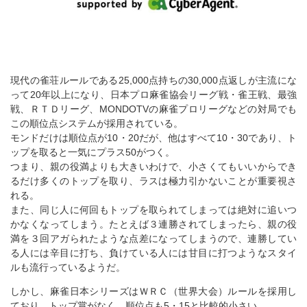
現代の雀荘ルールである25,000点持ちの30,000点返しが主流にな
って20年以上になり、日本プロ麻雀協会リーグ戦・雀王戦、最強
戦、ＲＴＤリーグ、MONDOTVの麻雀プロリーグなどの対局でも
この順位点システムが採用されている。
モンドだけは順位点が10・20だが、他はすべて10・30であり、ト
ップを取ると一気にプラス50がつく。
つまり、親の役満よりも大きいわけで、小さくてもいいからでき
るだけ多くのトップを取り、ラスは極力引かないことが重要視さ
れる。
また、同じ人に何回もトップを取られてしまっては絶対に追いつ
かなくなってしまう。たとえば３連勝されてしまったら、親の役
満を３回アガられたような点差になってしまうので、連勝してい
る人には辛目に打ち、負けている人には甘目に打つようなスタイ
ルも流行っているようだ。
しかし、麻雀日本シリーズはＷＲＣ（世界大会）ルールを採用し
ており、トップ賞がなく、順位点も5・15と比較的小さい。