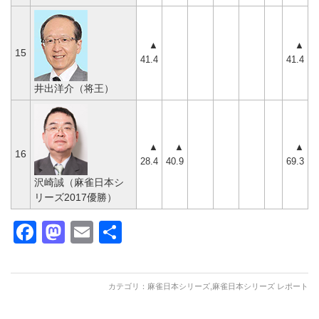
▲
▲
15
41.4
41.4
井出洋介（将王）
▲
▲
▲
16
28.4
40.9
69.3
沢崎誠（麻雀日本シ
リーズ2017優勝）
Facebook
Mastodon
Email
共
有
カテゴリ：
麻雀日本シリーズ
,
麻雀日本シリーズ レポート