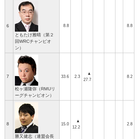
8.8
8.8
6
ともたけ雅晴（第２
回WRCチャンピオ
ン）
▲
7
33.6
2.3
8.2
27.7
松ヶ瀬隆弥（RMUリ
ーグチャンピオン）
▲
8
15.0
2.8
12.2
勝又健志（連盟会長