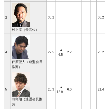
36.2
36.2
3
村上淳（最高位）
▲
4
29.5
2.2
25.2
6.5
萩原聖人（連盟会長
推薦）
▲
5
28.3
6.0
21.4
12.9
白鳥翔（連盟会長推
薦）