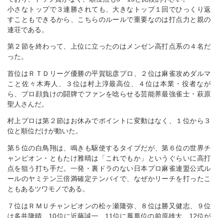
小さなトップで３連勝されても、大きなトップ１回でひっくり返
すこともできるから、こちらのルールで重要なのは打点力と親の
連荘である。
第２節を終わって、上位に立ったのはメンゼン高打点系の４名だ
った。
首位はＲＴＤリーグ優勝の平賀聡彦プロ、２位は麻雀攻めダルマ
こと佐々木寿人、３位は村上淳最高位、４位は本業・役者なが
ら、プロ顔負けの闘牌でファンを唸らせる芸能界最強雀士・萩原
聖人さんだ。
村上プロは第２節はお休みでポイントに変動はなく、１位から３
位と順位だけが動いた。
第５位の白鳥翔は、鳴きも駆使するタイプだが、第６位の世界チ
ャンピオン・ともたけ雅晴は「これでもか」というぐらいに高打
点を狙う打ち手だ。一発・裏ドラのない日本プロ麻雀連盟公式ル
ールのヤミテン三倍満確定テンパイで、なぜかリーチを打ったこ
ともあるツワモノである。
７位はＲＭＵチャンピオンの松ヶ瀬隆弥、８位は勝又健志、９位
は多井隆晴、10位に近藤誠一、11位に鳳凰位の前原雄大、12位が