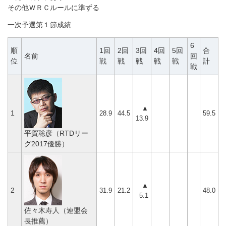
その他ＷＲＣルールに準ずる
一次予選第１節成績
6
順
1回
2回
3回
4回
5回
合
名前
回
位
戦
戦
戦
戦
戦
計
戦
▲
1
28.9
44.5
59.5
13.9
平賀聡彦（RTDリー
グ2017優勝）
▲
2
31.9
21.2
48.0
5.1
佐々木寿人（連盟会
長推薦）