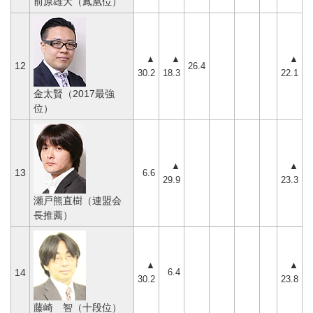
前原雄大（鳳凰位）
▲
▲
▲
12
26.4
30.2
18.3
22.1
金太賢（2017最強
位）
▲
▲
13
6.6
29.9
23.3
瀬戸熊直樹（連盟会
長推薦）
▲
▲
6.4
14
30.2
23.8
藤崎 智（十段位）