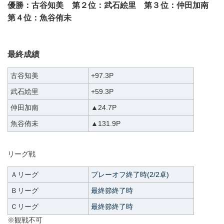
優勝：古谷知美 第２位：武石絵里 第３位：仲田加南
第４位：魚谷侑未
最終成績
古谷知美
+97.3P
武石絵里
+59.3P
仲田加南
▲24.7P
魚谷侑未
▲131.9P
リーグ戦
Ａリーグ
プレーオフ終了時(2/2卓)
Ｂリーグ
最終節終了時
Ｃリーグ
最終節終了時
※観戦不可