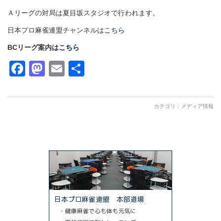
Ａリーグの対局は夏目坂スタジオで行われます。
日本プロ麻雀連盟チャンネルは
こちら
BCリーグ案内は
こちら
Facebook
Mastodon
Email
共
有
カテゴリ：
メディア情報
日本プロ麻雀連盟 本部道場
・健康麻雀で心も体も元気に