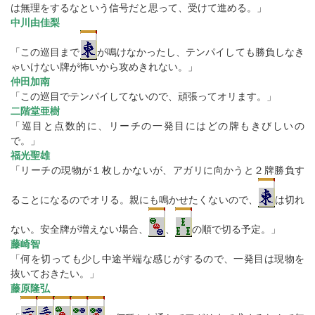
は無理をするなという信号だと思って、受けて進める。」
中川由佳梨
「この巡目まで
が鳴けなかったし、テンパイしても勝負しなき
ゃいけない牌が怖いから攻めきれない。」
仲田加南
「この巡目でテンパイしてないので、頑張ってオリます。」
二階堂亜樹
「巡目と点数的に、リーチの一発目にはどの牌もきびしいの
で。」
福光聖雄
「リーチの現物が１枚しかないが、アガリに向かうと２牌勝負す
ることになるのでオリる。親にも鳴かせたくないので、
は切れ
ない。安全牌が増えない場合、
、
の順で切る予定。」
藤崎智
「何を切っても少し中途半端な感じがするので、一発目は現物を
抜いておきたい。」
藤原隆弘