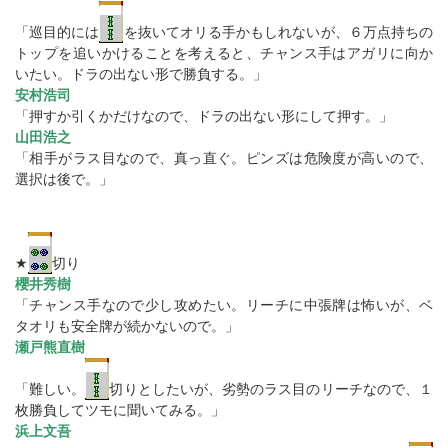
「巡目的には
を抜いてオリる手かもしれないが、６万点持ちの
トップを追いかけることを考えると、チャンス手はアガリに向か
いたい。ドラの出ない形で勝負する。」
安村浩司
「押すか引くかだけなので、ドラの出ない形にして押す。」
山田浩之
「相手がラス目なので、真っ直ぐ。ピンズは危険度が高いので、
選択は後で。」
★
切り
櫻井秀樹
「チャンス手なので少し攻めたい。リーチに中張牌は怖いが、ベ
タオリも安全牌が続かないので。」
瀬戸熊直樹
「難しい。
切りとしたいが、劣勢のラス目のリーチなので、１
枚勝負してツモに聞いてみる。」
浜上文吾