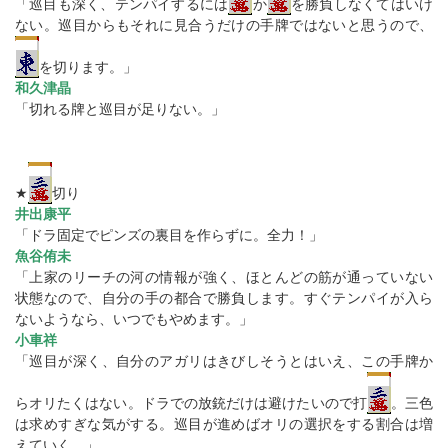
「巡目も深く、テンパイするには
か
を勝負しなくてはいけ
ない。巡目からもそれに見合うだけの手牌ではないと思うので、
を切ります。」
和久津晶
「切れる牌と巡目が足りない。」
★
切り
井出康平
「ドラ固定でピンズの裏目を作らずに。全力！」
魚谷侑未
「上家のリーチの河の情報が強く、ほとんどの筋が通っていない
状態なので、自分の手の都合で勝負します。すぐテンパイが入ら
ないようなら、いつでもやめます。」
小車祥
「巡目が深く、自分のアガリはきびしそうとはいえ、この手牌か
らオリたくはない。ドラでの放銃だけは避けたいので打
。三色
は求めすぎな気がする。巡目が進めばオリの選択をする割合は増
えていく。」