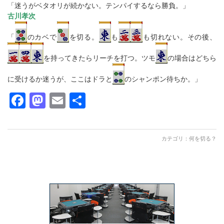
「迷うがベタオリが続かない。テンパイするなら勝負。」
古川孝次
「
のカベで
を切る。
も
も切れない。その後、
を持ってきたらリーチを打つ。ツモ
の場合はどちら
に受けるか迷うが、ここはドラと
のシャンポン待ちか。」
Facebook
Mastodon
Email
共
有
カテゴリ：
何を切る？