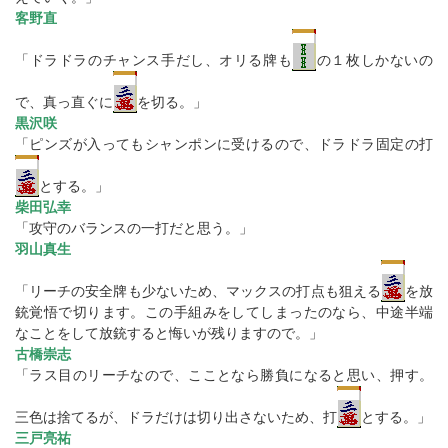
客野直
「ドラドラのチャンス手だし、オリる牌も
の１枚しかないの
で、真っ直ぐに
を切る。」
黒沢咲
「ピンズが入ってもシャンポンに受けるので、ドラドラ固定の打
とする。」
柴田弘幸
「攻守のバランスの一打だと思う。」
羽山真生
「リーチの安全牌も少ないため、マックスの打点も狙える
を放
銃覚悟で切ります。この手組みをしてしまったのなら、中途半端
なことをして放銃すると悔いが残りますので。」
古橋崇志
「ラス目のリーチなので、こことなら勝負になると思い、押す。
三色は捨てるが、ドラだけは切り出さないため、打
とする。」
三戸亮祐