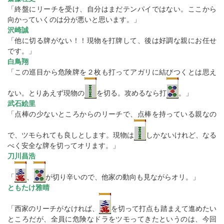
「終盤にリーチを受け、自分はまだテンパイではない。ここから
向かっていくのは分が悪いと思います。」
沢崎誠
「他に切る牌がない！！現物を打牌して、後は好調な親にお任せ
です。」
白鳥翔
「この巡目から危険牌を２枚も打ってアガリに結びつくとは思え
ない。とりあえず現物の
を切る。攻めるなら打
。」
武石絵里
「点棒の少ないところからのリーチで、点棒を持っている親なの
で、ツモられても良しとします。現物は
しかないけれど、なる
べく安全な牌を切ってオリます。」
刀川昌浩
「
、
が切り辛いので、他家の動向も見ながらオリ。」
ともたけ雅晴
「西家のリーチがなければ、
を切って打点も踏まえて進めたい
ところだが、全員に危険なドラをツモってきたというのは、今回