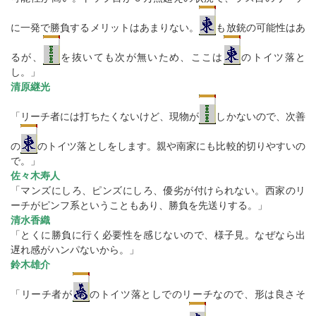
に一発で勝負するメリットはあまりない。
も放銃の可能性はあ
るが、
を抜いても次が無いため、ここは
のトイツ落と
し。」
清原継光
「リーチ者には打ちたくないけど、現物が
しかないので、次善
の
のトイツ落としをします。親や南家にも比較的切りやすいの
で。」
佐々木寿人
「マンズにしろ、ピンズにしろ、優劣が付けられない。西家のリ
ーチがピンフ系ということもあり、勝負を先送りする。」
清水香織
「とくに勝負に行く必要性を感じないので、様子見。なぜなら出
遅れ感がハンパないから。」
鈴木雄介
「リーチ者が
のトイツ落としでのリーチなので、形は良さそ