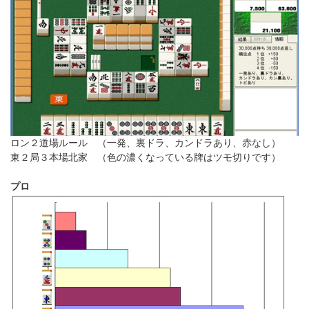
ロン２道場ルール （一発、裏ドラ、カンドラあり、赤なし）
東２局３本場北家 （色の濃くなっている牌はツモ切りです）
プロ