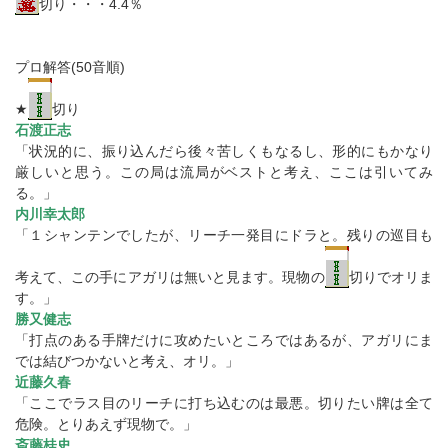
切り・・・4.4％
プロ解答(50音順)
★
切り
石渡正志
「状況的に、振り込んだら後々苦しくもなるし、形的にもかなり
厳しいと思う。この局は流局がベストと考え、ここは引いてみ
る。」
内川幸太郎
「１シャンテンでしたが、リーチ一発目にドラと。残りの巡目も
考えて、この手にアガリは無いと見ます。現物の
切りでオリま
す。」
勝又健志
「打点のある手牌だけに攻めたいところではあるが、アガリにま
では結びつかないと考え、オリ。」
近藤久春
「ここでラス目のリーチに打ち込むのは最悪。切りたい牌は全て
危険。とりあえず現物で。」
斎藤桂史