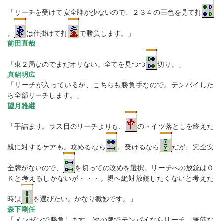
「リーチを受けて安全牌が少ないので、２３４の三色を見て打
。
は仕掛けて打
で勝負します。」
前田直哉
「東２局なのでまだオリない。全てを見つつ
切り。」
真鍋明広
「リーチが入っているが、こちらも勝負手なので。テンパイした
ら全部リーチします。」
望月雅継
「手詰まり。ラス目のリーチよりも、
のトイツ落としを終えた
親に対するケアも。攻めるなら
、受けるなら
だが、完全安
全牌がないので、
を切っての攻めを選択。リーチへの放銃はＯ
Ｋと考えるしかないが・・・。親へ絶対放銃したくないと考えた
時は
を選びたい。かなり微妙です。」
森下剛任
「メンゼンで勝負します。次の牌でテンパイならリーチ、無筋な