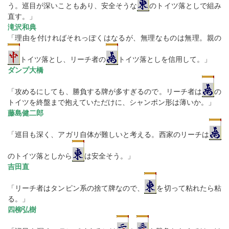
う。巡目が深いこともあり、安全そうな
のトイツ落としで組み
直す。」
滝沢和典
「理由を付ければそれっぽくはなるが、無理なものは無理。親の
トイツ落とし、リーチ者の
トイツ落としを信用して。」
ダンプ大橋
「攻めるにしても、勝負する牌が多すぎるので。リーチ者は
の
トイツを終盤まで抱えていただけに、シャンポン形は薄いか。」
藤島健二郎
「巡目も深く、アガリ自体が難しいと考える。西家のリーチは
のトイツ落としから
は安全そう。」
吉田直
「リーチ者はタンピン系の捨て牌なので、
を切って粘れたら粘
る。」
四柳弘樹