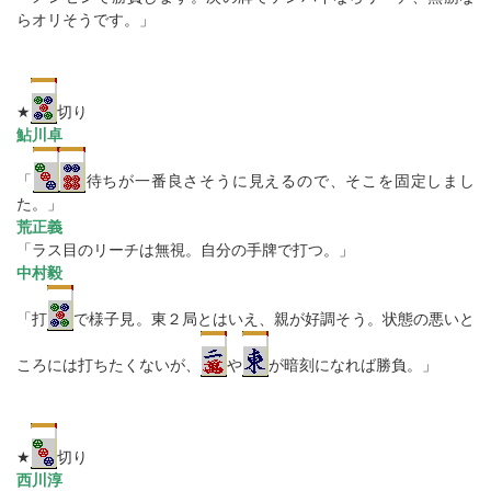
らオリそうです。」
★
切り
鮎川卓
「
待ちが一番良さそうに見えるので、そこを固定しまし
た。」
荒正義
「ラス目のリーチは無視。自分の手牌で打つ。」
中村毅
「打
で様子見。東２局とはいえ、親が好調そう。状態の悪いと
ころには打ちたくないが、
や
が暗刻になれば勝負。」
★
切り
西川淳