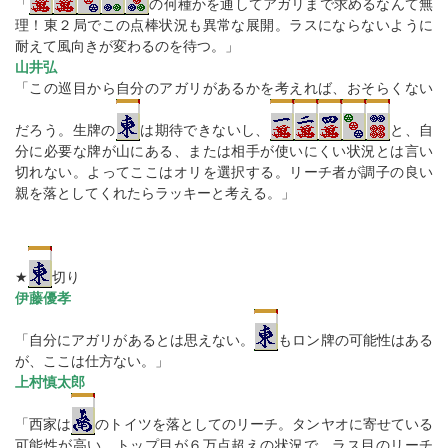
「
の何種かを通してアガリまで求めるなんて無
理！東２局でこの点棒状況も異常な展開。ラスにならないように
耐えて風向きが変わるのを待つ。」
山井弘
「この巡目から自分のアガリがあるかを考えれば、おそらくない
だろう。生牌の
は期待できないし、
と、自
分に必要な牌が山にある、または相手が使いにくい状況とは言い
切れない。よってここはオリを選択する。リーチ者が調子の良い
親を落としてくれたらラッキーと考える。」
★
切り
伊藤優孝
「自分にアガリがあるとは思えない。
もロン牌の可能性はある
が、ここは仕方ない。」
上村慎太郎
「西家は
のトイツを落としてのリーチ。タンヤオに寄せている
可能性が高い。トップ目が６万点超えの状況で、ラス目のリーチ