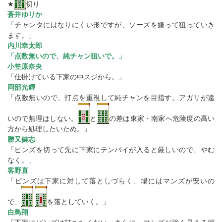
★
切り
蒼井ゆりか
「チャンタにはなりにくい形ですが、ソーズを嫌って狙っていき
ます。」
内川幸太郎
「点数無いので、純チャン狙いで。」
小笠原奈央
「仕掛けている下家の中スジから。」
岡部光輝
「点数無いので、打点を重視して純チャンを目指す。アガリが遠
いので無理はしない。
と
の差は東家・南家へ危険度の高い
方から処理したいため。」
勝又健志
「ピンズを切って先に下家にテンパイが入ると厳しいので、やむ
なく。」
客野直
「ピンズは下家に対して落としづらく、場にはマンズが安いの
で、
を落としていく。」
白鳥翔