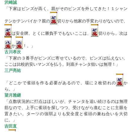
沢崎誠
「下家はピンズが高く、親がそのピンズを外してきた！１シャン
テンかテンパイか？親の
切りから他家の手変わりがないので、
は安全牌。とくに勝負手でもないここは、
切りから。次は
か
！。」
古川孝次
「下家の３番手がピンズに寄せているので、ピンズは払えない。
ここは比較的安いマンズを払う。到底チャンタ狙いは無理！」
三戸亮祐
「どこかで雀頭を作る必要があるので、場に２枚切れの
か
ら。」
望月雅継
「点数状況的に打点はほしいが、チャンタを追い続けるのは無理
筋なので、上手に雀頭を探しつつ、受けながら進むことに主眼を
置きたい。ターツの強弱よりも安全度と雀頭の兼ね合いを大切
に。」
吉田直