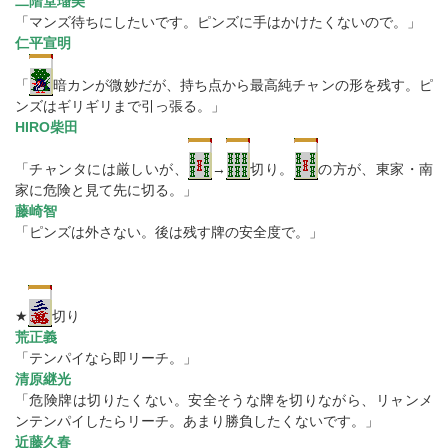
二階堂瑠美
「マンズ待ちにしたいです。ピンズに手はかけたくないので。」
仁平宣明
「
暗カンが微妙だが、持ち点から最高純チャンの形を残す。ピ
ンズはギリギリまで引っ張る。」
HIRO柴田
「チャンタには厳しいが、
→
切り。
の方が、東家・南
家に危険と見て先に切る。」
藤崎智
「ピンズは外さない。後は残す牌の安全度で。」
★
切り
荒正義
「テンパイなら即リーチ。」
清原継光
「危険牌は切りたくない。安全そうな牌を切りながら、リャンメ
ンテンパイしたらリーチ。あまり勝負したくないです。」
近藤久春