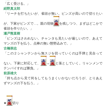
「広く受ける。」
紺野真太郎
「リーチを打ちたいが、雀頭が無い。ピンズが高いので切りたい
が、下家がピンズで…。親の現物
を残しつつ、まずはどこかで
雀頭を作りたい。」
瀬戸熊直樹
「ピンズはさわれない。チャンタも見たいが厳しいので、あえて
マンズの下を払う。点棒の無い態勢込みで。」
古橋崇志
「この２シャンテンから無スジを切っていくのは手牌と見合って
ない。下家に対応して、
→
と落としていく。リャンメンで
テンパイすれば勝負。」
前原雄大
「持ち点から見て何をしてもうまくいかないだろうが、とりあえ
ずマンズの下を払う。」
★
切り