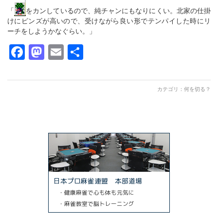
「
をカンしているので、純チャンにもなりにくい。北家の仕掛
けにピンズが高いので、受けながら良い形でテンパイした時にリ
ーチをしようかなぐらい。」
Facebook
Mastodon
Email
共
有
カテゴリ：
何を切る？
日本プロ麻雀連盟 本部道場
・健康麻雀で心も体も元気に
・麻雀教室で脳トレーニング