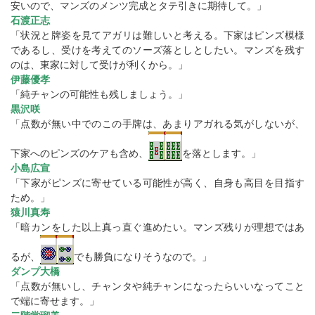
安いので、マンズのメンツ完成とタテ引きに期待して。」
石渡正志
「状況と牌姿を見てアガリは難しいと考える。下家はピンズ模様
であるし、受けを考えてのソーズ落としとしたい。マンズを残す
のは、東家に対して受けが利くから。」
伊藤優孝
「純チャンの可能性も残しましょう。」
黒沢咲
「点数が無い中でのこの手牌は、あまりアガれる気がしないが、
下家へのピンズのケアも含め、
を落とします。」
小島広宣
「下家がピンズに寄せている可能性が高く、自身も高目を目指す
ため。」
猿川真寿
「暗カンをした以上真っ直ぐ進めたい。マンズ残りが理想ではあ
るが、
でも勝負になりそうなので。」
ダンプ大橋
「点数が無いし、チャンタや純チャンになったらいいなってこと
で端に寄せます。」