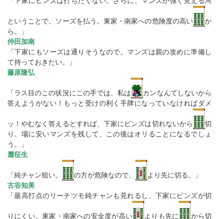
「下家にピンズは打ちたくない。さらに、マンズが強く見える河
ということで、ソーズを払う。東家・南家への危険度の高い
か
ら。」
仲田加南
「下家にもソーズは通りそうなので。マンズは親の攻めに準備し
て持っておきたい。」
藤原隆弘
「ラス目のこの状況にこの手では、私は
カンなんてしないから
答えようがない！もっと受けの利く手牌になっていなければダメ
ッ！やむなく答えるとすれば、下家にピンズは切れないから
切
り。場に安いマンズを残して、この後はオリることになるでしょ
う。」
麓征生
「純チャン狙い。
の方が危険なので、
より先に切る。」
古谷知美
「最高打点のリーチツモ純チャンも見れるし、下家にピンズが切
りにくい。東家・南家への安全度が高い
よりも先に
から切