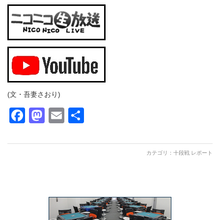
(文・吾妻さおり)
Facebook
Mastodon
Email
共
有
カテゴリ：
十段戦 レポート