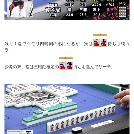
残り１巡でツモリ四暗刻の形になるが、実は
待ちは純カ
ラ。
少考の末、荒は三暗刻確定の
待ちを選んでリーチ。