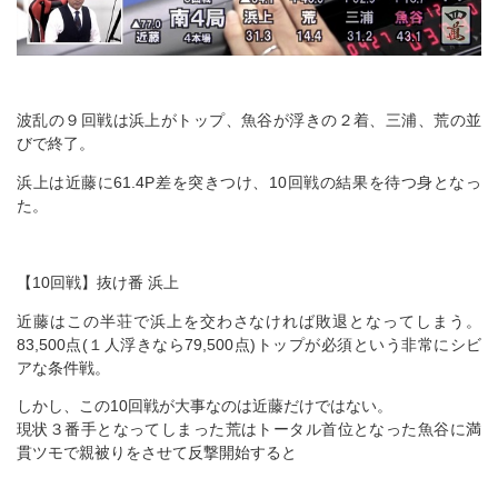
波乱の９回戦は浜上がトップ、魚谷が浮きの２着、三浦、荒の並
びで終了。
浜上は近藤に61.4P差を突きつけ、10回戦の結果を待つ身となっ
た。
【10回戦】抜け番 浜上
近藤はこの半荘で浜上を交わさなければ敗退となってしまう。
83,500点(１人浮きなら79,500点)トップが必須という非常にシビ
アな条件戦。
しかし、この10回戦が大事なのは近藤だけではない。
現状３番手となってしまった荒はトータル首位となった魚谷に満
貫ツモで親被りをさせて反撃開始すると