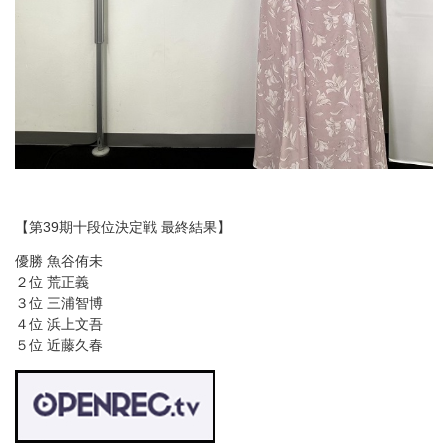
【第39期十段位決定戦 最終結果】
優勝 魚谷侑未
２位 荒正義
３位 三浦智博
４位 浜上文吾
５位 近藤久春