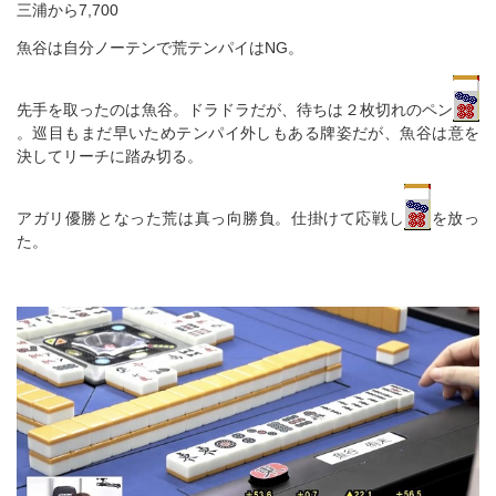
三浦から7,700
魚谷は自分ノーテンで荒テンパイはNG。
先手を取ったのは魚谷。ドラドラだが、待ちは２枚切れのペン
。巡目もまだ早いためテンパイ外しもある牌姿だが、魚谷は意を
決してリーチに踏み切る。
アガリ優勝となった荒は真っ向勝負。仕掛けて応戦し
を放っ
た。