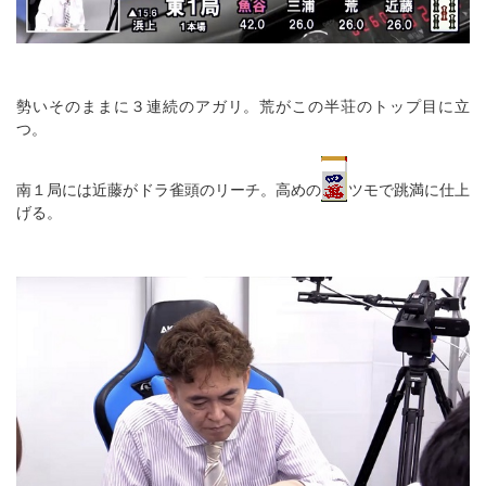
勢いそのままに３連続のアガリ。荒がこの半荘のトップ目に立
つ。
南１局には近藤がドラ雀頭のリーチ。高めの
ツモで跳満に仕上
げる。