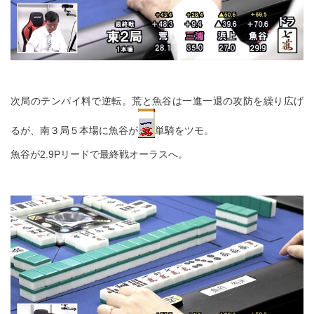
次局のテンパイ料で逆転。荒と魚谷は一進一退の攻防を繰り広げ
るが、南３局５本場に魚谷が
単騎をツモ。
魚谷が2.9Pリードで最終戦オーラスへ。