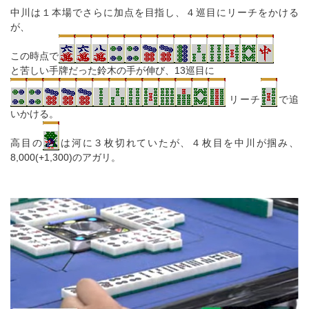
中川は１本場でさらに加点を目指し、４巡目にリーチをかける
が、
この時点で
と苦しい手牌だった鈴木の手が伸び、13巡目に
リーチ
で追
いかける。
高目の
は河に３枚切れていたが、４枚目を中川が掴み、
8,000(+1,300)のアガリ。