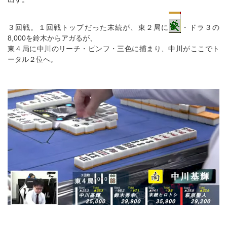
３回戦。１回戦トップだった末続が、東２局に
・ドラ３の
8,000を鈴木からアガるが、
東４局に中川のリーチ・ピンフ・三色に捕まり、中川がここでト
ータル２位へ。