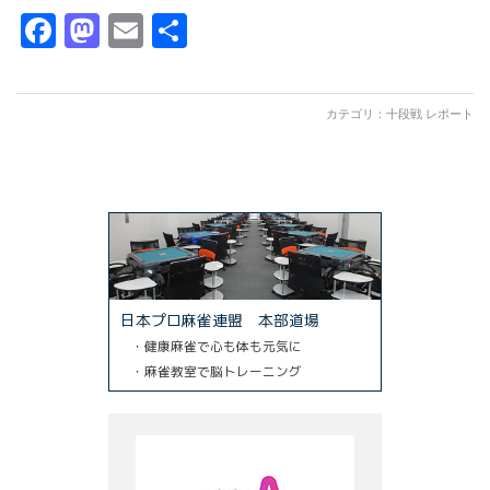
Facebook
Mastodon
Email
共
有
カテゴリ：
十段戦 レポート
日本プロ麻雀連盟 本部道場
・健康麻雀で心も体も元気に
・麻雀教室で脳トレーニング