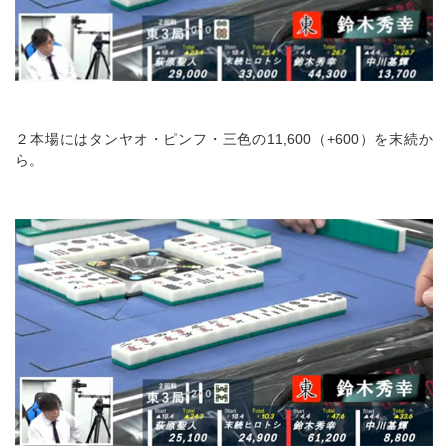
２本場にはタンヤオ・ピンフ・三色の11,600（+600）を末続か
ら。