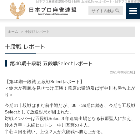
日本プロ麻雀連盟第40期十段戦 五段戦Selectレポート - 日本プロ麻雀連盟
ホーム
十段戦 レポート
十段戦 レポート
第40期十段戦 五段戦Selectレポート
2023年06月16日
【第40期十段戦 五段戦Selectレポート】
＜鈴木が剛腕を見せつけ圧勝！萩原の猛追及ばず中川も勝ち上が
り＞
今期の十段戦はまだ前半戦だが、38・39期に続き、今期も五段戦
Selectとして放送対局が組まれた。
対戦メンバーは五段戦Select３年連続出場となる萩原聖人に加え、
鈴木秀幸・末続ヒロトシ・中川基輝の４人。
半荘４回を戦い、上位２人が六段戦へ勝ち上がる。