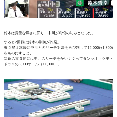
鈴木は貴重な浮きに回り、中川が痛恨の沈みとなった。
すると2回戦は鈴木の剛腕が炸裂。
東２局１本場に中川とのリーチ対決を再び制して12,000(+1,300)
をものにすると、
親番の東３局には中川のリーチをかいくぐってタンヤオ・ツモ・
ドラ２の3,900オール（+1,000）。