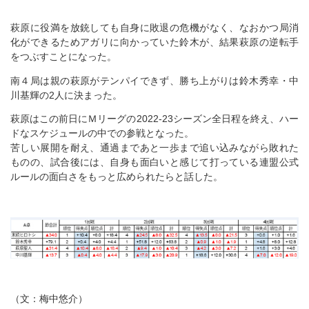
萩原に役満を放銃しても自身に敗退の危機がなく、なおかつ局消
化ができるためアガリに向かっていた鈴木が、結果萩原の逆転手
をつぶすことになった。
南４局は親の萩原がテンパイできず、勝ち上がりは鈴木秀幸・中
川基輝の2人に決まった。
萩原はこの前日にＭリーグの2022-23シーズン全日程を終え、ハー
ドなスケジュールの中での参戦となった。
苦しい展開を耐え、通過まであと一歩まで追い込みながら敗れた
ものの、試合後には、自身も面白いと感じて打っている連盟公式
ルールの面白さをもっと広められたらと話した。
（文：梅中悠介）