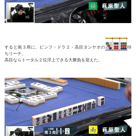
すると南３局に、ピンフ・ドラ２・高目タンヤオの
待
ちリーチ。
高目ならトータル２位浮上できる大勝負を迎えた。