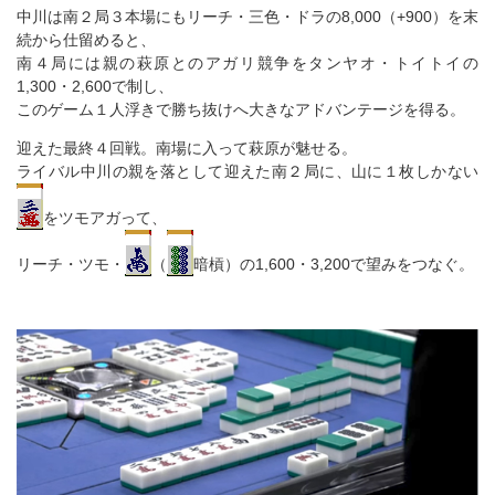
中川は南２局３本場にもリーチ・三色・ドラの8,000（+900）を末
続から仕留めると、
南４局には親の萩原とのアガリ競争をタンヤオ・トイトイの
1,300・2,600で制し、
このゲーム１人浮きで勝ち抜けへ大きなアドバンテージを得る。
迎えた最終４回戦。南場に入って萩原が魅せる。
ライバル中川の親を落として迎えた南２局に、山に１枚しかない
をツモアガって、
リーチ・ツモ・
（
暗槓）の1,600・3,200で望みをつなぐ。