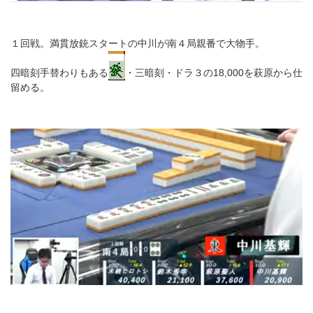
１回戦。満貫放銃スタートの中川が南４局親番で大物手。
四暗刻手替わりもある
・三暗刻・ドラ３の18,000を萩原から仕
留める。