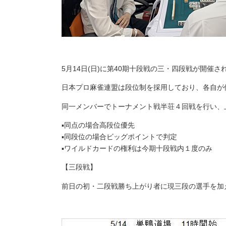
5月14日(日)に第40期十段戦の三・四段戦が開催さ
日本プロ麻雀連盟は段位制を採用しており、各自が
同一メンバーでトーナメント戦半荘４回戦を行い、
▪︎同点の場合高段位優先
▪︎同段位の場合ビッグポイントで判定
▪︎ワイルドカードの権利は今期十段戦内１度のみ
【三段戦】
前日の初・二段戦勝ち上がり者に現三段の選手を加