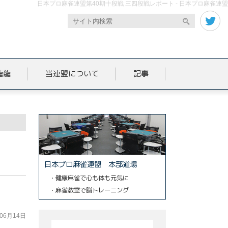
日本プロ麻雀連盟第40期十段戦 三四段戦レポート - 日本プロ麻雀連盟
龍龍
当連盟について
記事
日本プロ麻雀連盟 本部道場
・健康麻雀で心も体も元気に
・麻雀教室で脳トレーニング
年06月14日