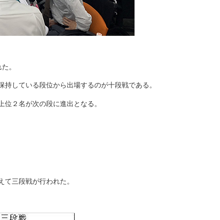
れた。
保持している段位から出場するのが十段戦である。
上位２名が次の段に進出となる。
えて三段戦が行われた。