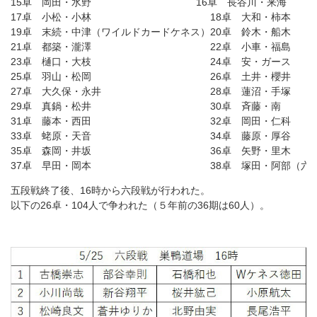
15卓 岡田・水野 16卓 長谷川・来海
17卓 小松・小林 18卓 大和・柿本
19卓 末続・中津（ワイルドカードケネス）20卓 鈴木・船木
21卓 都築・瀧澤 22卓 小車・福島
23卓 樋口・大枝 24卓 安・ガース
25卓 羽山・松岡 26卓 土井・櫻井
27卓 大久保・永井 28卓 蓮沼・手塚
29卓 真鍋・松井 30卓 斉藤・南
31卓 藤本・西田 32卓 岡田・仁科
33卓 蛯原・天音 34卓 藤原・厚谷
35卓 森岡・井坂 36卓 矢野・里木
37卓 早田・岡本 38卓 塚田・阿部（六段戦補
五段戦終了後、16時から六段戦が行われた。
以下の26卓・104人で争われた（５年前の36期は60人）。