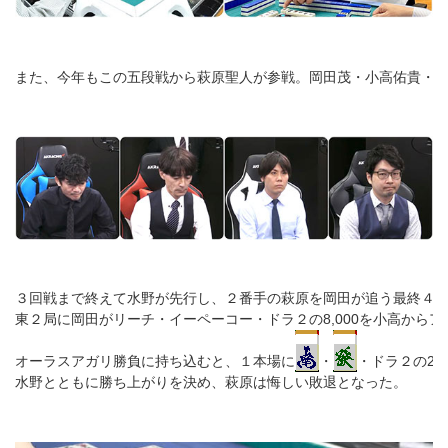
また、今年もこの五段戦から萩原聖人が参戦。岡田茂・小高佑貴・
３回戦まで終えて水野が先行し、２番手の萩原を岡田が追う最終４
東２局に岡田がリーチ・イーペーコー・ドラ２の8,000を小高から
オーラスアガリ勝負に持ち込むと、１本場に
・
・ドラ２の2,00
水野とともに勝ち上がりを決め、萩原は悔しい敗退となった。