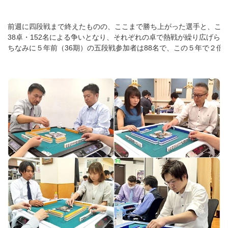
前週に四段戦まで終えたものの、ここまで勝ち上がった選手と、こ
38卓・152名による争いとなり、それぞれの卓で熱戦が繰り広げら
ちなみに５年前（36期）の五段戦参加者は88名で、この５年で２倍