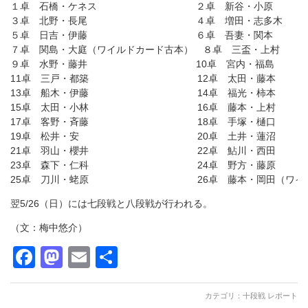
１卓 石橋・ケネス ２卓 新谷・小原
３卓 北野・長尾 ４卓 増田・志多木
５卓 日吉・伊藤 ６卓 吾妻・関本
７卓 関島・大庭（ワイルドカード古本） ８卓 三盃・上村
９卓 水野・藤井 10卓 宮内・福島
11卓 三戸・都築 12卓 太田・藤本
13卓 船木・伊藤 14卓 福光・柿本
15卓 太田・小林 16卓 藤本・上村
17卓 客野・斉藤 18卓 手塚・樋口
19卓 松井・安 20卓 土井・蓮沼
21卓 羽山・櫻井 22卓 鮎川・西田
23卓 森下・仁科 24卓 野方・藤原
25卓 刀川・蛯原 26卓 藤本・岡田（ワイルド
翌5/26（日）には七段戦と八段戦が行われる。
（文：梅中悠介）
Facebook
Mastodon
Email
共有
カテゴリ：
十段戦 レポート