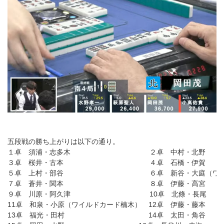
五段戦の勝ち上がりは以下の通り。
１卓 須浦・志多木 ２卓 中村・北野
３卓 桜井・古本 ４卓 石橋・伊賀
５卓 上村・部谷 ６卓 新谷・大庭（ワイルド
７卓 蒼井・関本 ８卓 伊藤・高宮
９卓 川原・阿久津 10卓 北條・長尾
11卓 和泉・小原（ワイルドカード楠木） 12卓 伊藤・藤本
13卓 福光・田村 14卓 太田・角谷