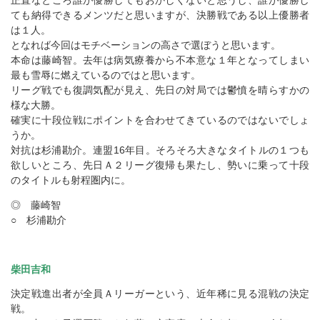
正直なところ誰が優勝してもおかしくないと思うし、誰が優勝し
ても納得できるメンツだと思いますが、決勝戦である以上優勝者
は１人。
となれば今回はモチベーションの高さで選ぼうと思います。
本命は藤崎智。去年は病気療養から不本意な１年となってしまい
最も雪辱に燃えているのではと思います。
リーグ戦でも復調気配が見え、先日の対局では鬱憤を晴らすかの
様な大勝。
確実に十段位戦にポイントを合わせてきているのではないでしょ
うか。
対抗は杉浦勘介。連盟16年目。そろそろ大きなタイトルの１つも
欲しいところ、先日Ａ２リーグ復帰も果たし、勢いに乗って十段
のタイトルも射程圏内に。
◎ 藤崎智
○ 杉浦勘介
柴田吉和
決定戦進出者が全員Ａリーガーという、近年稀に見る混戦の決定
戦。