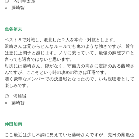
◎ 内川幸太郎
○ 藤崎智
魚谷侑未
ベスト８で対戦し、敗北した２人を本命・対抗とします。
沢崎さんは元からどんなルールでも鬼のような強さですが、近年
は更に上調子と感じます。ノリに乗っていて、最強の麻雀プロと
言っても過言ではないと思います。
対抗には藤崎さん。隙がなく、守備力の高さに定評のある藤崎さ
んですが、ここぞという時の攻めの強さは圧巻です。
凄く豪華なメンバーでの決勝戦となったので、いち視聴者として
楽しみです。
◎ 沢崎誠
○ 藤崎智
仲田加南
ここ最近は少し不調に見えていた藤崎さんですが、先日の鳳凰位