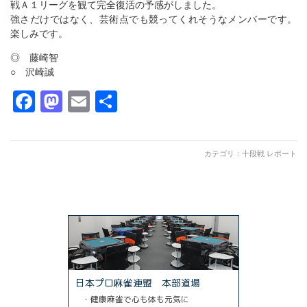
戦Ａ１リーグを観て完全復活の予感がしました。
強さだけではなく、芸術点でも競ってくれそうなメンバーです。
楽しみです。
◎ 藤崎智
○ 沢崎誠
Facebook
Mastodon
Email
共
有
カテゴリ：
十段戦 レポート
日本プロ麻雀連盟 本部道場
・健康麻雀で心も体も元気に