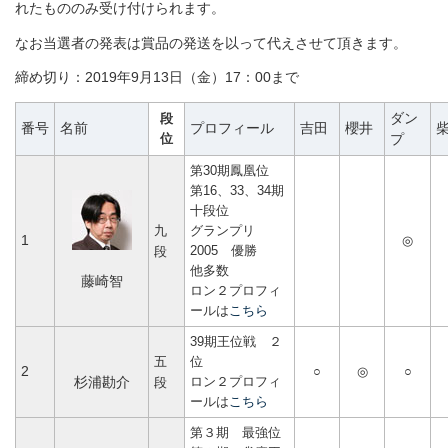
れたもののみ受け付けられます。
なお当選者の発表は賞品の発送を以って代えさせて頂きます。
締め切り：2019年9月13日（金）17：00まで
段
ダン
番号
名前
プロフィール
吉田
櫻井
位
プ
第30期鳳凰位
第16、33、34期
十段位
九
グランプリ
1
◎
2005 優勝
段
他多数
藤崎智
ロン２プロフィ
ールは
こちら
39期王位戦 ２
五
位
2
○
◎
○
ロン２プロフィ
杉浦勘介
段
ールは
こちら
第３期 最強位