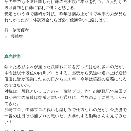
その中でも予選圧勝した伊藤の充実度に本命を打つ。５人打ちの
抜け番制も伊藤に有利に働くと感じる。
安定という点で藤崎が対抗。昨年は病み上がりで本来の力が見ら
れなかったが、体調万全ならば必ず優勝争いに絡むはず。
◎ 伊藤優孝
○ 藤崎智
真光祐尚
錚々たる顔ぶれが揃った決勝戦に印を打つのは恐れ多いのだが、
本命は現十段位の内川プロとする。劣勢から気迫の追い上げ逆転
優勝に皆が感動したあの日から丸１年、今年は笑顔の連覇になる
のではないか。
対抗は十段戦といえばこの人、藤崎プロ。昨年の観戦記で前田プ
ロが来年の藤崎は脅威と書いた通りに、当然のように勝ち上がっ
てきた。
沢崎プロ、伊藤プロの戦いも楽しみで仕方ないのだが、今決勝で
一番の注目は杉浦プロの戦いだ。大暴れする勘助さんを見てみた
い！