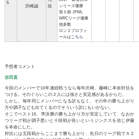
5
シリーズ優勝
沢崎誠
段
第５期 JPML
WRCリーグ優勝
他多数
ロン２プロフィ
ールは
こちら
予想者コメント
吉田直
今回のメンバーで10年連続戦うなら毎年沢崎、藤崎に本命対抗を
つける。そのぐらいこの２人には強さと安定感があるからだ。
しかし、毎年同じメンバーになる訳もなく、その年の勝ち上がり
方や調子なども出てくるのでそういう訳にもいかない。
そこでベスト16、準決勝の勝ち上がり方が安定していて、なおか
つリーグ戦が調子悪いと十段戦が良いというジンクスを信じ伊藤
を本命にした。
対抗には五段戦からここまで勝ち上がり、先日のリーグ戦でＡ２