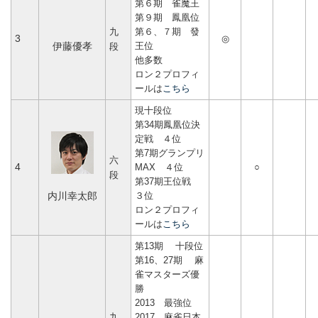
第６期 雀魔王
第９期 鳳凰位
九
第６、７期 發
3
◎
王位
伊藤優孝
段
他多数
ロン２プロフィ
ールは
こちら
現十段位
第34期鳳凰位決
定戦 ４位
第7期グランプリ
六
4
MAX ４位
○
段
第37期王位戦
３位
内川幸太郎
ロン２プロフィ
ールは
こちら
第13期 十段位
第16、27期 麻
雀マスターズ優
勝
2013 最強位
九
2017 麻雀日本