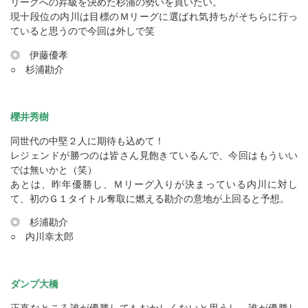
リーグへの昇級を決めた杉浦の勢いを買いたい。
現十段位の内川は目標のＭリーグに選ばれ気持ちがそちらに行っ
ていると思うので今回は外しで笑
◎ 伊藤優孝
○ 杉浦勘介
櫻井秀樹
同世代の中堅２人に期待も込めて！
レジェンドが勝つのは皆さん見飽きているんで、今回はもういい
では無いかと（笑）
あとは、昨年優勝し、Ｍリーグ入りが決まっている内川に対し
て、初のＧ１タイトル奪取に燃える勘介の意地が上回ると予想。
◎ 杉浦勘介
○ 内川幸太郎
ダンプ大橋