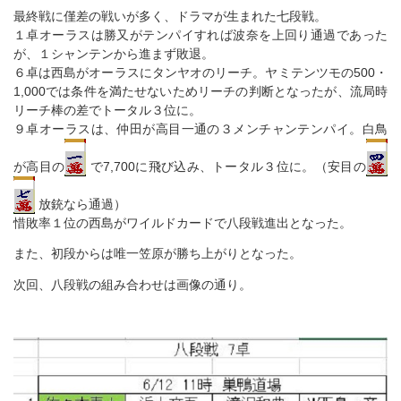
最終戦に僅差の戦いが多く、ドラマが生まれた七段戦。
１卓オーラスは勝又がテンパイすれば波奈を上回り通過であった
が、１シャンテンから進まず敗退。
６卓は西島がオーラスにタンヤオのリーチ。ヤミテンツモの500・
1,000では条件を満たせないためリーチの判断となったが、流局時
リーチ棒の差でトータル３位に。
９卓オーラスは、仲田が高目一通の３メンチャンテンパイ。白鳥
が高目の
で7,700に飛び込み、トータル３位に。（安目の
放銃なら通過）
惜敗率１位の西島がワイルドカードで八段戦進出となった。
また、初段からは唯一笠原が勝ち上がりとなった。
次回、八段戦の組み合わせは画像の通り。