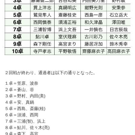
２回戦が終わり、通過者は以下の通りとなった。
１卓＝笠原、波奈
２卓＝蒼山、谷
３卓＝野村、内田(美)
４卓＝安、真鍋
５卓＝西島、斎藤(桂)
６卓＝須浦、西岡
７卓＝三浦(智)、浜上
８卓＝鮎川、佐々木(亮)
９卓＝森下、高宮