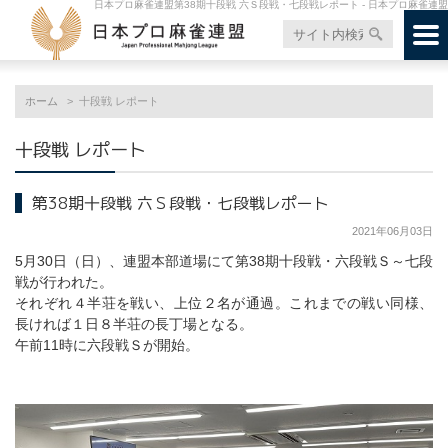
日本プロ麻雀連盟第38期十段戦 六Ｓ段戦・七段戦レポート - 日本プロ麻雀連盟
ホーム
十段戦 レポート
十段戦 レポート
第38期十段戦 六Ｓ段戦・七段戦レポート
2021年06月03日
5月30日（日）、連盟本部道場にて第38期十段戦・六段戦Ｓ～七段
戦が行われた。
それぞれ４半荘を戦い、上位２名が通過。これまでの戦い同様、
長ければ１日８半荘の長丁場となる。
午前11時に六段戦Ｓが開始。