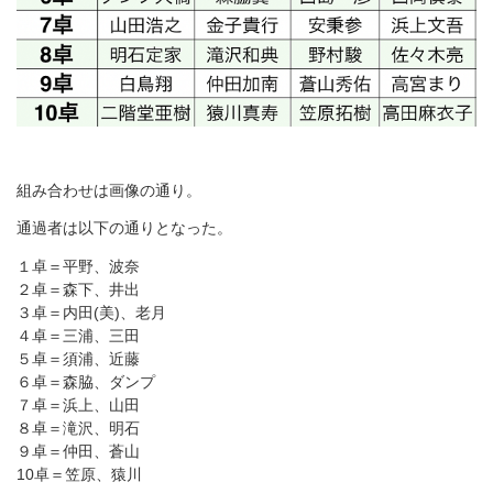
組み合わせは画像の通り。
通過者は以下の通りとなった。
１卓＝平野、波奈
２卓＝森下、井出
３卓＝内田(美)、老月
４卓＝三浦、三田
５卓＝須浦、近藤
６卓＝森脇、ダンプ
７卓＝浜上、山田
８卓＝滝沢、明石
９卓＝仲田、蒼山
10卓＝笠原、猿川