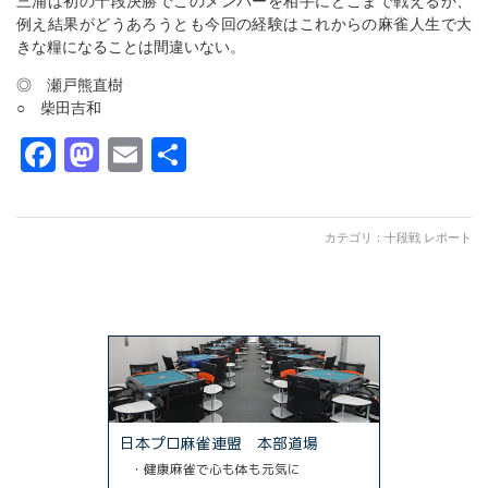
三浦は初の十段決勝でこのメンバーを相手にどこまで戦えるか、
例え結果がどうあろうとも今回の経験はこれからの麻雀人生で大
きな糧になることは間違いない。
◎ 瀬戸熊直樹
○ 柴田吉和
Facebook
Mastodon
Email
共
有
カテゴリ：
十段戦 レポート
日本プロ麻雀連盟 本部道場
・健康麻雀で心も体も元気に