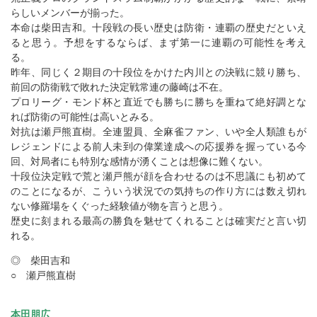
らしいメンバーが揃った。
本命は柴田吉和。十段戦の長い歴史は防衛・連覇の歴史だといえ
ると思う。予想をするならば、まず第一に連覇の可能性を考え
る。
昨年、同じく２期目の十段位をかけた内川との決戦に競り勝ち、
前回の防衛戦で敗れた決定戦常連の藤崎は不在。
プロリーグ・モンド杯と直近でも勝ちに勝ちを重ねて絶好調とな
れば防衛の可能性は高いとみる。
対抗は瀬戸熊直樹。全連盟員、全麻雀ファン、いや全人類誰もが
レジェンドによる前人未到の偉業達成への応援券を握っている今
回、対局者にも特別な感情が湧くことは想像に難くない。
十段位決定戦で荒と瀬戸熊が顔を合わせるのは不思議にも初めて
のことになるが、こういう状況での気持ちの作り方には数え切れ
ない修羅場をくぐった経験値が物を言うと思う。
歴史に刻まれる最高の勝負を魅せてくれることは確実だと言い切
れる。
◎ 柴田吉和
○ 瀬戸熊直樹
本田朋広