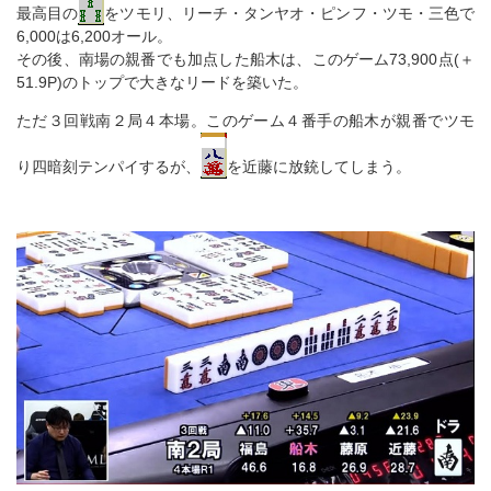
最高目の
をツモリ、リーチ・タンヤオ・ピンフ・ツモ・三色で
6,000は6,200オール。
その後、南場の親番でも加点した船木は、このゲーム73,900点(＋
51.9P)のトップで大きなリードを築いた。
ただ３回戦南２局４本場。このゲーム４番手の船木が親番でツモ
り四暗刻テンパイするが、
を近藤に放銃してしまう。