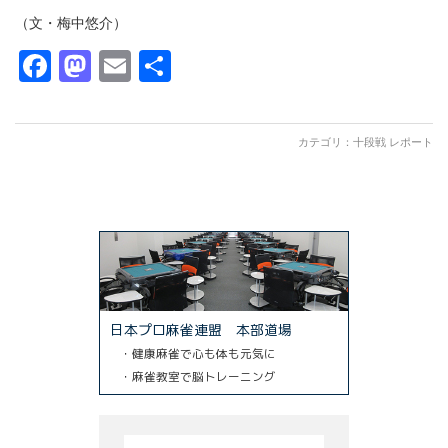
（文・梅中悠介）
Facebook
Mastodon
Email
共
有
カテゴリ：
十段戦 レポート
日本プロ麻雀連盟 本部道場
・健康麻雀で心も体も元気に
・麻雀教室で脳トレーニング