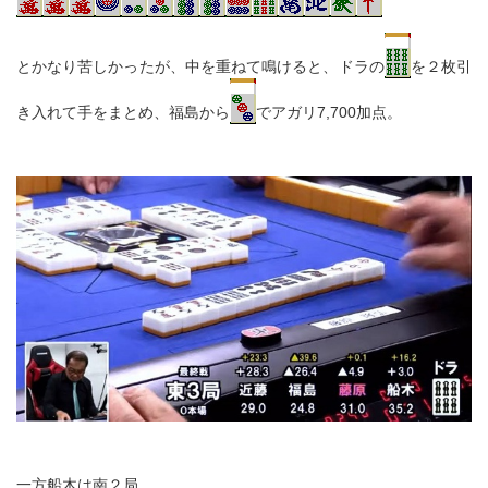
とかなり苦しかったが、中を重ねて鳴けると、ドラの
を２枚引
き入れて手をまとめ、福島から
でアガリ7,700加点。
一方船木は南２局。