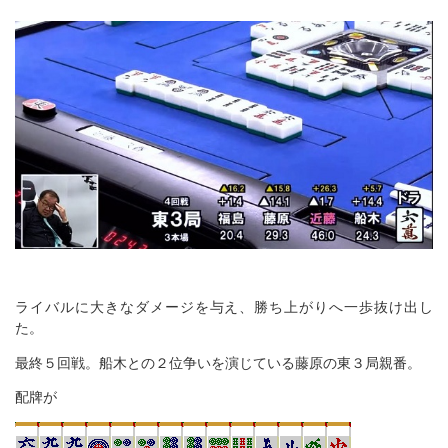
ライバルに大きなダメージを与え、勝ち上がりへ一歩抜け出し
た。
最終５回戦。船木との２位争いを演じている藤原の東３局親番。
配牌が