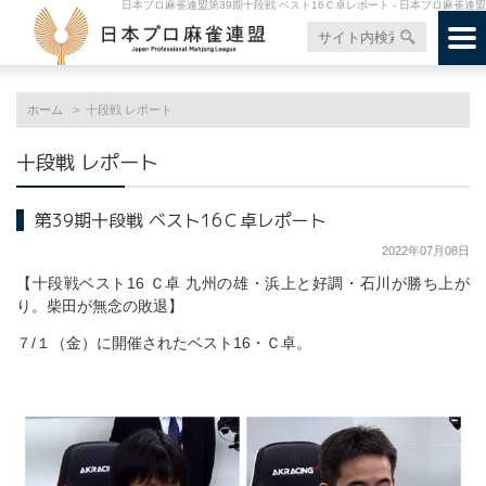
日本プロ麻雀連盟第39期十段戦 ベスト16Ｃ卓レポート - 日本プロ麻雀連盟
ホーム
十段戦 レポート
十段戦 レポート
第39期十段戦 ベスト16Ｃ卓レポート
2022年07月08日
【十段戦ベスト16 Ｃ卓 九州の雄・浜上と好調・石川が勝ち上が
り。柴田が無念の敗退】
７/１（金）に開催されたベスト16・Ｃ卓。