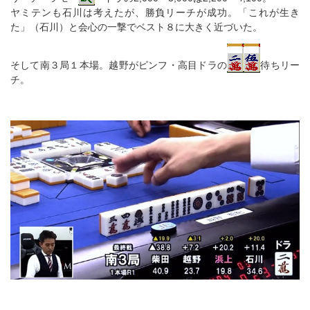
ヤミテンも石川は考えたが、勝負リーチが成功。「これが生き
た」（石川）と会心の一撃でベスト８に大きく近づいた。
そして南３局１本場。越野がピンフ・高目ドラの
待ちリー
チ。