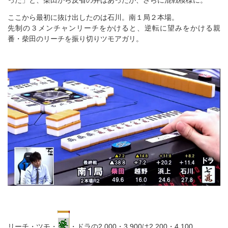
った」と、柴田から反省の弁はあったが、さらに混戦模様に。
ここから最初に抜け出したのは石川。南１局２本場。
先制の３メンチャンリーチをかけると、逆転に望みをかける親
番・柴田のリーチを振り切りツモアガリ。
リーチ・ツモ・
・ドラの2,000・3,900は2,200・4,100。