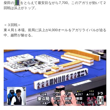
柴田の
をとらえて最安目ながら7,700。このアガリが効いて２
回戦は浜上がトップ。
＜３回戦＞
東４局１本場。前局に浜上が4,000オールをアガリライバルが迫る
中、越野が魅せる。