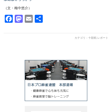
（文・梅中悠介）
Facebook
Mastodon
Email
共
有
カテゴリ：
十段戦 レポート
日本プロ麻雀連盟 本部道場
・健康麻雀で心も体も元気に
・麻雀教室で脳トレーニング