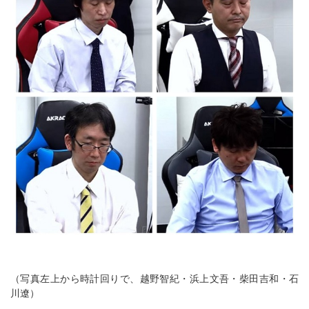
（写真左上から時計回りで、越野智紀・浜上文吾・柴田吉和・石
川遼）