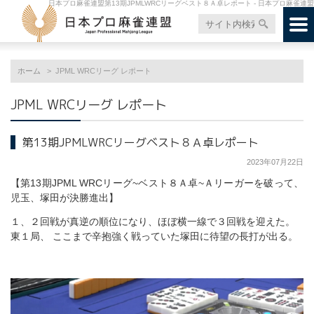
日本プロ麻雀連盟第13期JPMLWRCリーグベスト８Ａ卓レポート - 日本プロ麻雀連盟
ホーム
JPML WRCリーグ レポート
JPML WRCリーグ レポート
第13期JPMLWRCリーグベスト８Ａ卓レポート
2023年07月22日
【第13期JPML WRCリーグ~ベスト８Ａ卓~Ａリーガーを破って、
児玉、塚田が決勝進出】
１、２回戦が真逆の順位になり、ほぼ横一線で３回戦を迎えた。
東１局、 ここまで辛抱強く戦っていた塚田に待望の長打が出る。