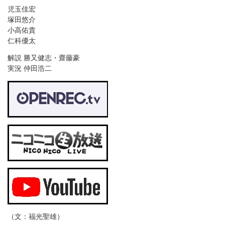
児玉佳宏
塚田悠介
小高佑貴
仁科優太
解説 勝又健志・齋藤豪
実況 仲田浩二
（文：福光聖雄）