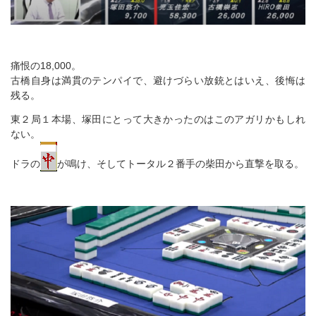
痛恨の18,000。
古橋自身は満貫のテンパイで、避けづらい放銃とはいえ、後悔は
残る。
東２局１本場、塚田にとって大きかったのはこのアガリかもしれ
ない。
ドラの
が鳴け、そしてトータル２番手の柴田から直撃を取る。