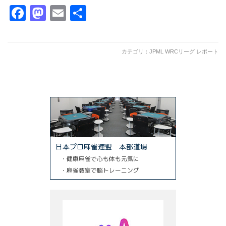
Facebook
Mastodon
Email
共
有
カテゴリ：
JPML WRCリーグ レポート
日本プロ麻雀連盟 本部道場
・健康麻雀で心も体も元気に
・麻雀教室で脳トレーニング