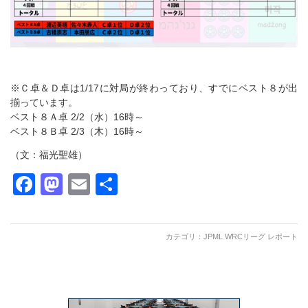
※Ｃ卓＆Ｄ卓は1/17に対局が終わっており、すでにベスト８が出
揃っています。
ベスト８Ａ卓 2/2（水）16時～
ベスト８Ｂ卓 2/3（木）16時～
（文：福光聖雄）
Facebook
Mastodon
Email
共
有
カテゴリ：
JPML WRCリーグ レポート