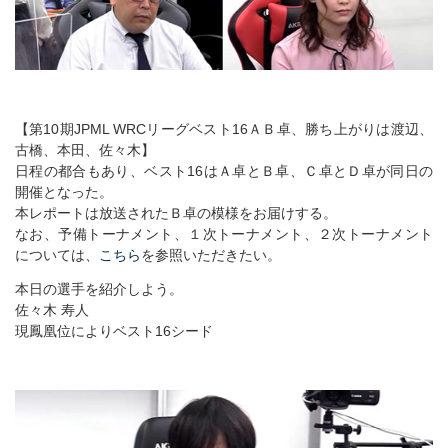
【第10期JPML WRCリーグベスト16ＡＢ卓、勝ち上がりは渡辺、
古橋、本田、佐々木】
日程の都合もあり、ベスト16はＡ卓とＢ卓、Ｃ卓とＤ卓が同日の
開催となった。
本レポートは放送されたＢ卓の模様をお届けする。
なお、予備トーナメント、１次トーナメント、２次トーナメント
については、
こちら
を参照いただきたい。
本日の選手を紹介しよう。
佐々木 寿人
現鳳凰位によりベスト16シード