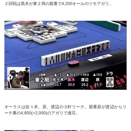
２回戦は黒木が東２局の親番で4,200オールのツモアガリ。
オーラスは佐々木、原、渡辺の３軒リーチ。親番原が渡辺からリ
ーチ裏の4,800(+2,000)のアガリで連荘。