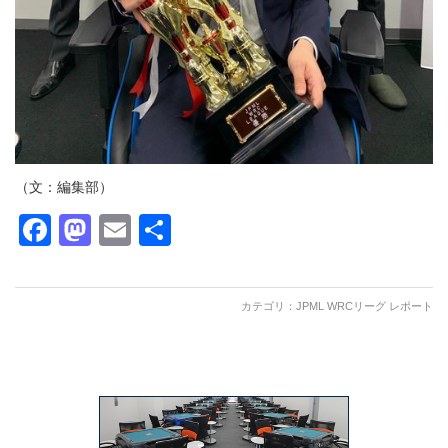
（文：編集部）
Facebook
Mastodon
Email
共
有
カテゴリ：
JPML WRCリーグ レポート