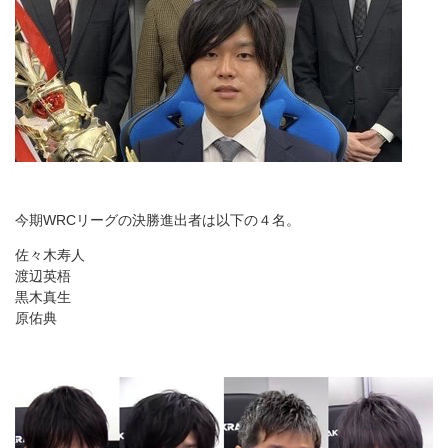
今期WRCリーグの決勝進出者は以下の４名。
佐々木寿人
渡辺英梧
黒木真生
原佑典