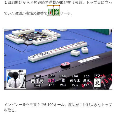
１回戦開始から４局連続で満貫が飛び交う激戦。トップ目に立っ
ていた渡辺が南場の親番で
リーチ。
メンピン一発ツモ裏２で6,100オール。渡辺が１回戦大きなトップ
を取る。