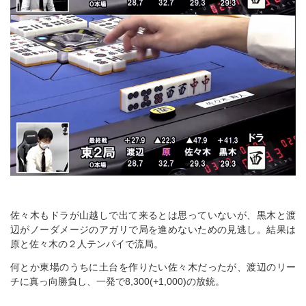
佐々木もドラが山越しで出て来るとは思っていないが、黒木と渡
辺がノーダメージのアガリで局を進めないための見逃し。結果は
原と佐々木の２人テンパイで流局。
何とか東場のうちに土台を作りたい佐々木だったが、渡辺のリー
チに真っ向勝負し、一発で8,300(+1,000)の放銃。