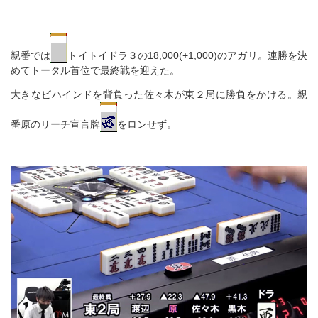
親番では
トイトイドラ３の18,000(+1,000)のアガリ。連勝を決
めてトータル首位で最終戦を迎えた。
大きなビハインドを背負った佐々木が東２局に勝負をかける。親
番原のリーチ宣言牌
をロンせず。