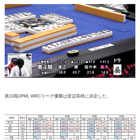
第10期JPML WRCリーグ優勝は渡辺英梧に決定した。