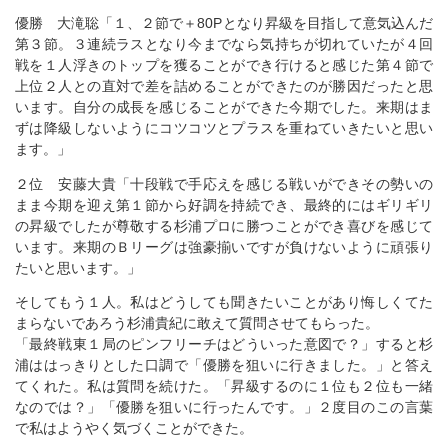
優勝 大滝聡「１、２節で＋80Pとなり昇級を目指して意気込んだ
第３節。３連続ラスとなり今までなら気持ちが切れていたが４回
戦を１人浮きのトップを獲ることができ行けると感じた第４節で
上位２人との直対で差を詰めることができたのが勝因だったと思
います。自分の成長を感じることができた今期でした。来期はま
ずは降級しないようにコツコツとプラスを重ねていきたいと思い
ます。」
２位 安藤大貴「十段戦で手応えを感じる戦いができその勢いの
まま今期を迎え第１節から好調を持続でき、最終的にはギリギリ
の昇級でしたが尊敬する杉浦プロに勝つことができ喜びを感じて
います。来期のＢリーグは強豪揃いですが負けないように頑張り
たいと思います。」
そしてもう１人。私はどうしても聞きたいことがあり悔しくてた
まらないであろう杉浦貴紀に敢えて質問させてもらった。
「最終戦東１局のピンフリーチはどういった意図で？」すると杉
浦ははっきりとした口調で「優勝を狙いに行きました。」と答え
てくれた。私は質問を続けた。「昇級するのに１位も２位も一緒
なのでは？」「優勝を狙いに行ったんです。」２度目のこの言葉
で私はようやく気づくことができた。