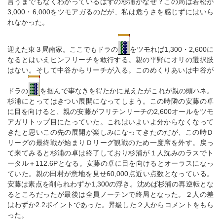
言うまでもなくわかっているはずの杉浦がなぜ？この局は若松が
3,000・6,000をツモアガるのだが、私は危うさを感じずにはいら
れなかった。
迎えた東３局南家。ここでもドラの
をツモれば1,300・2,600に
なるとはいえピンフリーチを敢行する。親の平野にオリの選択肢
はない。そして中谷からリーチが入る。このめくりあいは中谷が
ドラの
を掴んで事なきを得たかに見えたがこれが親の頭ハネ。
杉浦にとってはきつい展開になってしまう。この時隣の安藤の卓
に目を向けると、親の安藤がフリテンリーチの2,600オールをツモ
アガリトップ目にたっていた。これはいよいよ分からなくなって
きたと思いこの先の展開が楽しみになってきたのだが、この時Ｄ
リーグの最終戦が始まりＤリーグ観戦のため一度席を外す。戻っ
て来てみると杉浦の卓は終了しており杉浦が１人沈みのラスでト
ータル＋112.6Pとなる。安藤の卓に目を向けるとオーラスになっ
ていた。親の田村が意地を見せ60,000点近い点数となっている。
安藤は素点を削られわずか1,300の浮き。沈めば杉浦の再逆転とな
るところだったが最後は全員ノーテンで終局となった。２人の差
はわずか2.2ポイントであった。昇級した２人からコメントをもら
った。