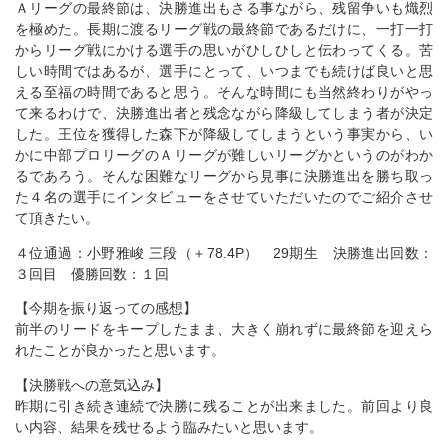
Ａリーグの最終節は、決勝進出もさる事ながら、残留争いも熾烈
を極めた。長期に渡るリーグ戦の最終節であるだけに、一打一打
からリーグ戦にかける選手の思いがひしひしと伝わってくる。苦
しい時間ではあるが、選手にとって、いつまでも続けば良いと思
える至福の時間であると思う。そんな時間にも当然終わりがやっ
て来るわけで、決勝進出者と残念ながら降級してしまう者が決定
した。王位を獲得した森下が降級してしまうという事実から、い
かに中部プロリーグのＡリーグが難しいリーグかというのがわか
るであろう。そんな困難なリーグから見事に決勝進出を勝ち取っ
た４名の選手にインタビューをさせていただいたのでご紹介させ
て頂きたい。
４位通過：小野雅峻 三段（＋78.4P） 29期生 決勝進出回数：
３回目 優勝回数：１回
【今期を振り返っての感想】
前半のリードをキープしたまま、大きく崩れずに最終節を迎えら
れたことが良かったと思います。
【決勝戦への意気込み】
昨期に引き続き連続で決勝に残ることが出来ました。前回より良
い内容、結果を残せるよう臨みたいと思います。