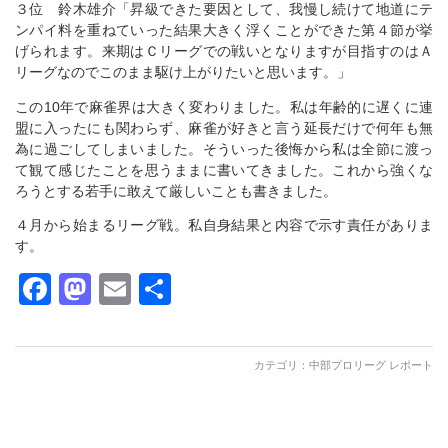
３位 鈴木雄介「昇級できた要因として、我慢し続けて地道にテ
ンパイ料を重ねていった結果大きく浮くことができた第４節が挙
げられます。来期はＣリーグでの戦いとなりますが目指すのはＡ
リーグなのでこのまま駆け上がりたいと思います。」
この10年で麻雀界は大きく変わりました。私は年齢的に遅くに連
盟に入ったにも関わらず、麻雀が好きと言う延長だけで何年も無
為に過ごしてしまいました。そういった後悔から私は全節に渡っ
て観て感じたことを思うままに書いてきました。これから強くな
ろうとする若手に敢えて厳しいことも書きました。
４月から始まるリーグ戦。私自身結果と内容で示す責任がありま
す。
Facebook
Mastodon
Email
共
有
カテゴリ：
中部プロリーグ レポート