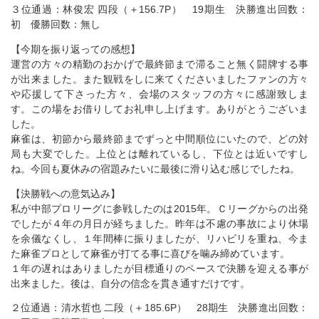
３位通過：林俊宏 四段（＋156.7P） 19期生 決勝進出回数：
初 優勝回数：無し
【今期を振り返っての感想】
運営の方々の精勤のおかげで最終節まで滞ること無く闘牌する事
が出来ました。また観戦をしに来てくださいましたファンの方々
や応援して下さった方々、会場のスタッフの方々に感謝致しま
す。この場をお借りしてお礼申し上げます。ありがとうございま
した。
麻雀は、初節から最終節までずっと中間順位にいたので、どの対
局も大変でした。上位とは離れているし、下位とは近いですし
ね。今回も夏休みの宿題みたいに最後に滑り込む感じでしたね。
【決勝戦への意気込み】
私が中部プロリーグに参戦したのは2015年。Ｃリーグからの出発
でしたが４年の月日が経ちました。昨年は不慮の事故により休場
を余儀なくし、１年間棒に振りましたが、リハビリを重ね、今ま
た麻雀プロとして麻雀が打てる事に喜びを噛み締めています。
１年の遅れはありましたが目標通りのペースで決勝を迎える事が
出来ました。後は、自分の信念を貫き通すだけです。
２位通過：清水哲也 二段（＋185.6P） 28期生 決勝進出回数：