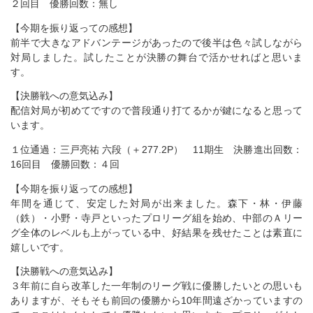
２回目 優勝回数：無し
【今期を振り返っての感想】
前半で大きなアドバンテージがあったので後半は色々試しながら
対局しました。試したことが決勝の舞台で活かせればと思いま
す。
【決勝戦への意気込み】
配信対局が初めてですので普段通り打てるかが鍵になると思って
います。
１位通過：三戸亮祐 六段（＋277.2P） 11期生 決勝進出回数：
16回目 優勝回数：４回
【今期を振り返っての感想】
年間を通じて、安定した対局が出来ました。森下・林・伊藤
（鉄）・小野・寺戸といったプロリーグ組を始め、中部のＡリー
グ全体のレベルも上がっている中、好結果を残せたことは素直に
嬉しいです。
【決勝戦への意気込み】
３年前に自ら改革した一年制のリーグ戦に優勝したいとの思いも
ありますが、そもそも前回の優勝から10年間遠ざかっていますの