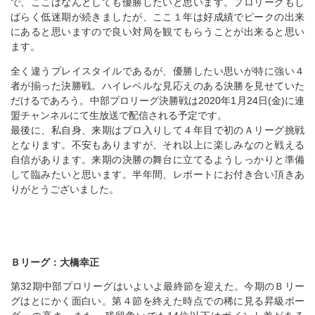
で、ここはなんとしても優勝したいと思います。プロリーグもし
ばらく低迷期が続きましたが、ここ１年は好成績でピークの出来
にあると思いますので良い対局を観てもらうことが出来ると思い
ます。
全く違うプレイスタイルであるが、優勝したい思いが特に強い４
者が揃った決勝戦。ハイレベルな見応えのある決勝を見せていた
だけるであろう。中部プロリーグ決勝戦は2020年1月24日(金)に連
盟チャンネルにて生放送で配信される予定です。
最後に、私自身、来期はプロ入りして４年目で初のＡリーグ挑戦
となります。不安もありますが、それ以上に楽しみなのと戦える
自信があります。来期の決勝の舞台に立てるようしっかりと準備
して臨みたいと思います。半年間、レポートにお付き合い頂きあ
りがとうございました。
Ｂリーグ：大橋幸正
第32期中部プロリーグはいよいよ最終節を迎えた。今期のＢリー
グはとにかく面白い。第４節を終えた時点での稀に見る昇級ボー