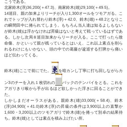
こうである。
北家鈴木(淳)36,200(＋47.3)、南家鈴木(雄)29,100(＋49.5)。
14巡目、親の加来よりリーチが入り1,300オールをツモアガる。こ
れでトップが入れ替わり鈴木(淳)＋42.0、鈴木(雄)＋48.2となりこ
の瞬間田中に捲られてしまう。もちろん当人達は知るよしもない
が鈴木(雄)は浮かなければ昇級はないと考えて戦っているはずであ
る。しかし次局８巡目加来からリーチが入る。ここで打ったら致
命傷、かといって親が残っているとはいえ、これ以上素点を削ら
れるわけにもいかない。頭の中での葛藤が逡巡する打牌から痛い
ほど伝わってくる。
鈴木(雄)ここで前にでた。
を暗カンし丁寧に打ち回しながらカ
ン3のチーを入れ１枚切れの
バックのテンパイをとる。これを
アガリきり喉から手が出るほど欲しかった浮きに回ることができ
た。
しかしまだオーラスがある。親鈴木(雄)33,000(＋58.4)、鈴木
(淳)34,900(＋41.0)鈴木(淳)の昇級の条件は3,900以上の直撃か
1,600・3,200以上のツモアガリで鈴木(雄)を捲って別卓の結果待
ち。鈴木(雄)としては素点を積み上げたい所。