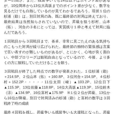
ダーの高さ、また、残留争いでも14位以下はポイント差がある
が、10位岡本から13位大高坂までのポイント差が少なく、数字を
見るだけでも白熱しているのが見てわかるであろう。現状１位の
杉浦（勘）は、別日対局の為、既に最終節の対局は終えており、
最終結果は当然知らされていないので、昇級を狙う杉村、山本
（拓）、河合の３名にとっては、実質残り１枠と考えて対局に臨
んだであろう。
１回戦目から３回戦目まで、各卓、非常に見ごたえのある気持ち
のこもった対局が繰り広げられた。最終節の独特の緊張感は言葉
で言い表すのが難しいものがあるが、とにかく、心地が良く面白
い。中部プロリーグは観戦自由となっているので、今後、より多
くの方に観戦していただけることを願う。
３回戦目が終了した時点での数字が発表された。１位杉浦（勘）
＋214.5P、２位山本（拓）＋160.8P、３位河合＋154.5P、４位杉
村＋152.2P・・・・・11位太田（峻）▲103.2P、12位日下
▲115.3P、13位佐藤▲118.8P、14位大高坂▲119.3P、15位鈴木
（涼）▲134.9P、16位富村▲175.9P ※１位２位が昇級、13位か
ら16位が降級、別日で対局済みの杉浦（勘）と富村の数字は３回
戦終了時の成績
最終４回戦を残し、昇級争いも残留争いも大接戦となった。昇級