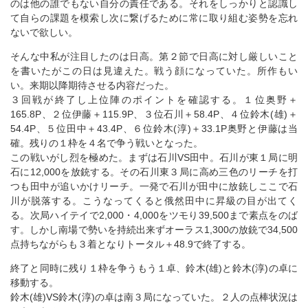
のは他の誰でもない自分の責任である。それをしっかりと認識し
て自らの課題を模索し次に繋げるために常に取り組む姿勢を忘れ
ないで欲しい。
そんな中私が注目したのは日高。第２節で日高に対し厳しいこと
を書いたがこの日は見違えた。戦う顔になっていた。所作もい
い。来期以降期待させる内容だった。
３回戦が終了し上位陣のポイントを確認する。１位奥野＋
165.8P、２位伊藤＋115.9P、３位石川＋58.4P、４位鈴木(雄)＋
54.4P、５位田中＋43.4P、６位鈴木(淳)＋33.1P奥野と伊藤は当
確。残りの１枠を４名で争う戦いとなった。
この戦いがし烈を極めた。まずは石川VS田中。石川が東１局に明
石に12,000を放銃する。その石川東３局に高め三色のリーチを打
つも田中が追いかけリーチ。一発で石川が田中に放銃しここで石
川が脱落する。こうなってくると俄然田中に昇級の目が出てく
る。次局ハイテイで2,000・4,000をツモり39,500まで素点をのば
す。しかし南場で勢いを持続出来ずオーラス1,300の放銃で34,500
点持ちながらも３着となりトータル＋48.9で終了する。
終了と同時に残り１枠を争うもう１卓、鈴木(雄)と鈴木(淳)の卓に
移動する。
鈴木(雄)VS鈴木(淳)の卓は南３局になっていた。２人の点棒状況は