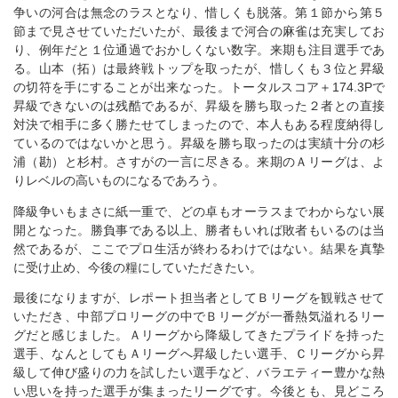
争いの河合は無念のラスとなり、惜しくも脱落。第１節から第５
節まで見させていただいたが、最後まで河合の麻雀は充実してお
り、例年だと１位通過でおかしくない数字。来期も注目選手であ
る。山本（拓）は最終戦トップを取ったが、惜しくも３位と昇級
の切符を手にすることが出来なった。トータルスコア＋174.3Pで
昇級できないのは残酷であるが、昇級を勝ち取った２者との直接
対決で相手に多く勝たせてしまったので、本人もある程度納得し
ているのではないかと思う。昇級を勝ち取ったのは実績十分の杉
浦（勘）と杉村。さすがの一言に尽きる。来期のＡリーグは、よ
りレベルの高いものになるであろう。
降級争いもまさに紙一重で、どの卓もオーラスまでわからない展
開となった。勝負事である以上、勝者もいれば敗者もいるのは当
然であるが、ここでプロ生活が終わるわけではない。結果を真摯
に受け止め、今後の糧にしていただきたい。
最後になりますが、レポート担当者としてＢリーグを観戦させて
いただき、中部プロリーグの中でＢリーグが一番熱気溢れるリー
グだと感じました。Ａリーグから降級してきたプライドを持った
選手、なんとしてもＡリーグへ昇級したい選手、Ｃリーグから昇
級して伸び盛りの力を試したい選手など、バラエティー豊かな熱
い思いを持った選手が集まったリーグです。今後とも、見どころ