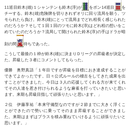
11巡目鈴木(雄)１シャンテンも鈴木(淳)が
をポン14巡目
を
チーする。鈴木(雄)危険牌を切りきれずオリに回り流局を願う。ツ
モられたら負け。鈴木(雄)にとって流局までどれ程長く感じられた
のだろうか？そして１回１回のツモに鈴木(淳)はどれ程の想いをこ
めていたのだろうか？流局して開けられた鈴木(淳)の手はドラが暗
刻の間
待ちであった。
こうして最後の１枠が鈴木(雄)に決まりＤリーグの昇級者が決定し
た。昇級した３者にコメントしてもらった。
優勝 奥野真語「１年目ですが昇級を目標におき達成することが
できてよかったです。日々公式ルールの稽古をしてきた成果を出
すことができました。今日は３人の応援してくれる方が来てくれ
てその人達を惹き付けられるような麻雀を打っていきたいと思い
ます。来期も昇級目指して頑張りたいと思います。」
２位 伊藤享祐「本来守備型なのですが２節までに大きく浮くこ
とができたので勢いに乗ってそのまま昇級することができまし
た。来期はまずはプラスを積み重ねていけるように頑張りたいと
思います。」