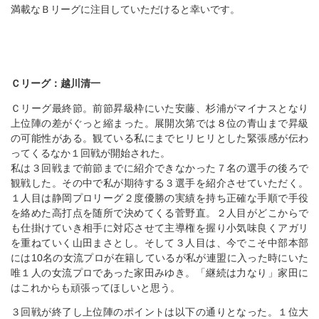
満載なＢリーグに注目していただけると幸いです。
Ｃリーグ：越川清一
Ｃリーグ最終節。前節昇級枠にいた安藤、杉浦がマイナスとなり
上位陣の差がぐっと縮まった。展開次第では８位の青山まで昇級
の可能性がある。観ている私にまでヒリヒリとした緊張感が伝わ
ってくるなか１回戦が開始された。
私は３回戦まで前節までに紹介できなかった７名の選手の後ろで
観戦した。その中で私が期待する３選手を紹介させていただく。
１人目は静岡プロリーグ２度優勝の実績を持ち正確な手順で手役
を絡めた高打点を随所で決めてくる菅野直。２人目がどこからで
も仕掛けていき相手に対応させて主導権を握り小気味良くアガリ
を重ねていく山田まさとし。そして３人目は、今でこそ中部本部
には10名の女流プロが在籍しているが私が連盟に入った時にいた
唯１人の女流プロであった家田みゆき。「継続は力なり」家田に
はこれからも頑張ってほしいと思う。
３回戦が終了し上位陣のポイントは以下の通りとなった。１位大