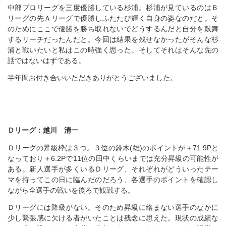
中部プロリーグを三度優勝している杉浦。杉浦が見ているのはＢ
リーグの先Ａリーグで優勝しふたたび輝く自身の姿なのだと。そ
のためにここで優勝を勝ち取れないでどうするんだと自分を鼓舞
するリーチだったんだと。今回は結果を残せなかったがそんな杉
浦と戦いたいと私はこの時強く思った。そしてそれはそんな先の
話ではないはずである。
半年間お付き合いいただきありがとうございました。
Ｄリーグ：越川 清一
Ｄリーグの昇級枠は３つ。３位の鈴木(雄)のポイントが＋71.9Pと
なっており＋6.2Pで11位の田中くらいまでは充分昇級の可能性が
ある。新人選手が多くいるＤリーグ、それぞれがどういったテー
マを持ってこの日に臨んだのだろう、各選手のポイントを確認し
ながら全選手の戦いを後ろで観戦する。
Ｄリーグには降級がない。そのため昇級に絡まない選手のなかに
少し緊張感に欠ける者がいたことは残念に思えた。現状の成績な