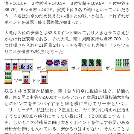
滝＋161.8P、２位杉浦＋140.3P、３位安藤＋109.5P、４位中谷＋
66.7P、５位田村＋44.2P。実質上位３名の戦いといっていいだろ
う。３名は別卓のため見えない相手との戦いとなる。それぞれが
ポイントを確認し終え最終戦が始まった。
大滝は３位の安藤とは52.3ポイント離れており大きなラスさえひ
かなければ安泰である。その大滝。南１局南家持ち点25,700、３
つ仕掛けを入れた11巡目２軒リーチを受けるも力強くドラをツモ
りこれが優勝の決定打となった。
ポン
ポン
ポン
ツモ
ドラ
残る１枠は安藤か杉浦か、隣り合う両卓に視線を注ぐ。杉浦の
卓、東１局に中谷が2,600オールをアガった次局11巡目杉浦六九待
ちのピンフをテンパイすると牌を横に曲げてリーチといく。
「リ、リーチ?」私は思わず２度見した。ヤミテンに構えれば拾え
そうな1,000点を絶対にオリない親に対して2,000点にするリー
チ。しかもこの時残留に向け大きくポイントを伸ばす必要がある
若松が仕掛けを入れている。安かろうはずがない。そんなことは