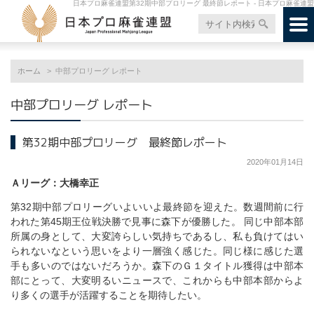
日本プロ麻雀連盟第32期中部プロリーグ 最終節レポート - 日本プロ麻雀連盟
ホーム
中部プロリーグ レポート
中部プロリーグ レポート
第32期中部プロリーグ 最終節レポート
2020年01月14日
Ａリーグ：大橋幸正
第32期中部プロリーグいよいいよ最終節を迎えた。数週間前に行
われた第45期王位戦決勝で見事に森下が優勝した。 同じ中部本部
所属の身として、大変誇らしい気持ちであるし、私も負けてはい
られないなという思いをより一層強く感じた。同じ様に感じた選
手も多いのではないだろうか。森下のＧ１タイトル獲得は中部本
部にとって、大変明るいニュースで、これからも中部本部からよ
り多くの選手が活躍することを期待したい。