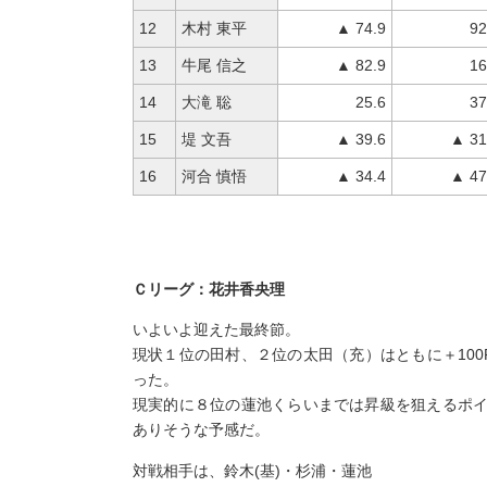
12
木村 東平
▲ 74.9
92
13
牛尾 信之
▲ 82.9
16
14
大滝 聡
25.6
37
15
堤 文吾
▲ 39.6
▲ 31
16
河合 慎悟
▲ 34.4
▲ 47
Ｃリーグ：花井香央理
いよいよ迎えた最終節。
現状１位の田村、２位の太田（充）はともに＋100
った。
現実的に８位の蓮池くらいまでは昇級を狙えるポ
ありそうな予感だ。
対戦相手は、鈴木(基)・杉浦・蓮池