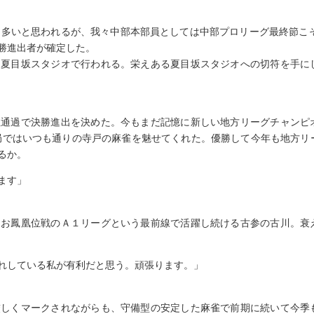
も多いと思われるが、我々中部本部員としては中部プロリーグ最終節こそ
勝進出者が確定した。
り夏目坂スタジオで行われる。栄えある夏目坂スタジオへの切符を手に
位通過で決勝進出を決めた。今もまだ記憶に新しい地方リーグチャンピ
対局ではいつも通りの寺戸の麻雀を魅せてくれた。優勝して今年も地方リ
るか。
ます」
なお鳳凰位戦のＡ１リーグという最前線で活躍し続ける古参の古川。衰
れしている私が有利だと思う。頑張ります。」
厳しくマークされながらも、守備型の安定した麻雀で前期に続いて今季