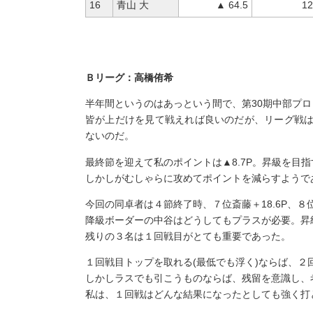
16
青山 大
▲ 64.5
12
Ｂリーグ：高橋侑希
半年間というのはあっという間で、第30期中部プ
皆が上だけを見て戦えれば良いのだが、リーグ戦
ないのだ。
最終節を迎えて私のポイントは▲8.7P。昇級を目
しかしがむしゃらに攻めてポイントを減らすようで
今回の同卓者は４節終了時、７位斎藤＋18.6P、８位大
降級ボーダーの中谷はどうしてもプラスが必要。昇級
残りの３名は１回戦目がとても重要であった。
１回戦目トップを取れる(最低でも浮く)ならば、
しかしラスでも引こうものならば、残留を意識し、
私は、１回戦はどんな結果になったとしても強く打