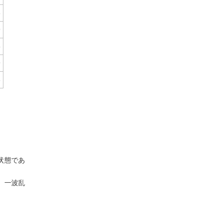
8
9
5
9
8
状態であ
、一波乱