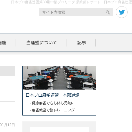
日本プロ麻雀連盟第30期中部プロリーグ 最終節レポート - 日本プロ麻雀連盟
龍龍
当連盟について
記事
日本プロ麻雀連盟 本部道場
・健康麻雀で心も体も元気に
・麻雀教室で脳トレーニング
年01月12日