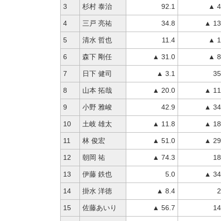
3
杉村 泰治
92.1
▲ 4
4
三戸 亮祐
34.8
▲ 13
5
清水 哲也
11.4
▲ 1
6
森下 剛任
▲ 31.0
▲ 8
7
日下 健司
▲ 3.1
35
8
山本 拓哉
▲ 20.0
▲ 11
9
小野 雅峻
42.9
▲ 34
10
土岐 雄太
▲ 11.8
▲ 18
11
林 俊宏
▲ 51.0
▲ 29
12
朝岡 祐
▲ 74.3
18
13
伊藤 鉄也
5.0
▲ 34
14
掛水 洋徳
▲ 8.4
2
15
佐藤あいり
▲ 56.7
14