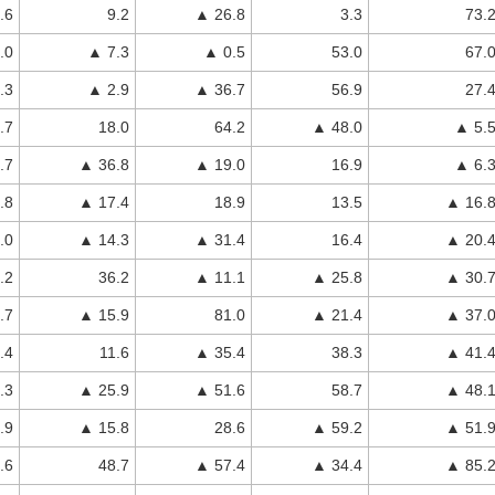
.6
9.2
▲ 26.8
3.3
73.
.0
▲ 7.3
▲ 0.5
53.0
67.
.3
▲ 2.9
▲ 36.7
56.9
27.
.7
18.0
64.2
▲ 48.0
▲ 5.
.7
▲ 36.8
▲ 19.0
16.9
▲ 6.
.8
▲ 17.4
18.9
13.5
▲ 16.
.0
▲ 14.3
▲ 31.4
16.4
▲ 20.
.2
36.2
▲ 11.1
▲ 25.8
▲ 30.
.7
▲ 15.9
81.0
▲ 21.4
▲ 37.
.4
11.6
▲ 35.4
38.3
▲ 41.
.3
▲ 25.9
▲ 51.6
58.7
▲ 48.
.9
▲ 15.8
28.6
▲ 59.2
▲ 51.
.6
48.7
▲ 57.4
▲ 34.4
▲ 85.