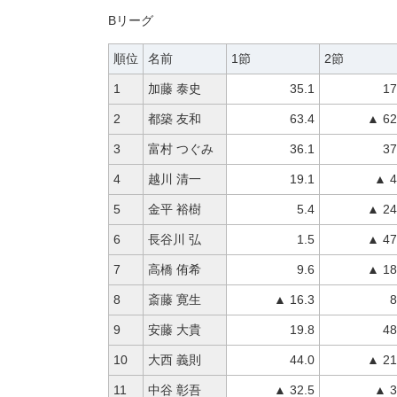
Bリーグ
順位
名前
1節
2節
1
加藤 泰史
35.1
17
2
都築 友和
63.4
▲ 62
3
富村 つぐみ
36.1
37
4
越川 清一
19.1
▲ 4
5
金平 裕樹
5.4
▲ 24
6
長谷川 弘
1.5
▲ 47
7
高橋 侑希
9.6
▲ 18
8
斎藤 寛生
▲ 16.3
8
9
安藤 大貴
19.8
48
10
大西 義則
44.0
▲ 21
11
中谷 彰吾
▲ 32.5
▲ 3