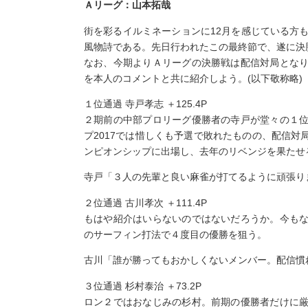
Ａリーグ：山本拓哉
街を彩るイルミネーションに12月を感じている方
風物詩である。先日行われたこの最終節で、遂に決
なお、今期よりＡリーグの決勝戦は配信対局とな
を本人のコメントと共に紹介しよう。(以下敬称略)
１位通過 寺戸孝志 ＋125.4P
２期前の中部プロリーグ優勝者の寺戸が堂々の１
プ2017では惜しくも予選で敗れたものの、配信
ンピオンシップに出場し、去年のリベンジを果たせ
寺戸「３人の先輩と良い麻雀が打てるように頑張り
２位通過 古川孝次 ＋111.4P
もはや紹介はいらないのではないだろうか。今も
のサーフィン打法で４度目の優勝を狙う。
古川「誰が勝ってもおかしくないメンバー。配信慣
３位通過 杉村泰治 ＋73.2P
ロン２ではおなじみの杉村。前期の優勝者だけに