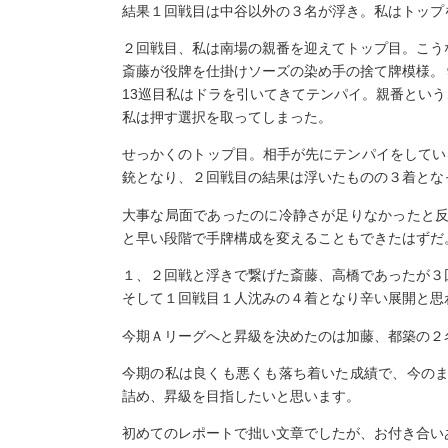
結果１回戦目は中谷以外の３名が浮き。私はトップ
２回戦目、私は南場の親番を迎えてトップ目。こう
斎藤が役牌を仕掛けソーズの染め手の捨て牌模様。
13巡目私はドラを引いてきてテンパイ。親番とい
私は押す選択を取ってしまった。
せっかくのトップ目。相手が先にテンパイをしている
銃となり、２回戦目の結果は浮いたものの３着とな
大事な局面であったのに冷静さが足りなかったと
と早い段階で手牌構成を変えることもできたはずだ
１、２回戦と浮きで繋げた斎藤、高橋であったが３
そして１回戦目１人沈みの４着となり辛い展開と思
今期Ａリーグへと昇級を決めたのは加藤、都築の２
今期の私は良くも悪くも落ち着いた成績で、今の
詰め、昇級を目指したいと思います。
初めてのレポートで拙い文章でしたが、お付き合い