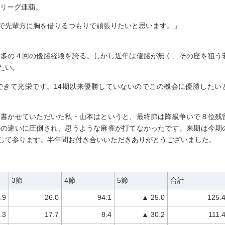
ロリーグ連覇。
で先輩方に胸を借りるつもりで頑張りたいと思います。」
最多の４回の優勝経験を誇る。しかし近年は優勝が無く、その座を狙う
たい。
できて光栄です。14期以来優勝していないのでこの機会に優勝したい
を書かせていただいた私・山本はというと、最終節は降級争いで８位残
ルの違いに圧倒され、思うような麻雀が打てなかったです。来期は今期
して参ります。半年間お付き合いいただきありがとうございました。
3節
4節
5節
合計
.9
26.0
94.1
▲ 25.0
125.
.3
17.7
8.4
▲ 30.2
111.