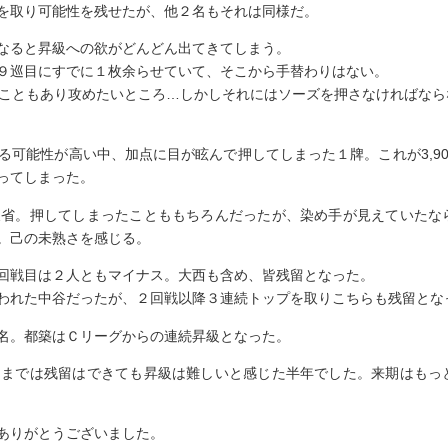
を取り可能性を残せたが、他２名もそれは同様だ。
なると昇級への欲がどんどん出てきてしまう。
９巡目にすでに１枚余らせていて、そこから手替わりはない。
うこともあり攻めたいところ…しかしそれにはソーズを押さなければなら
可能性が高い中、加点に目が眩んで押してしまった１牌。これが3,90
ってしまった。
反省。押してしまったことももちろんだったが、染め手が見えていたな
。己の未熟さを感じる。
回戦目は２人ともマイナス。大西も含め、皆残留となった。
われた中谷だったが、２回戦以降３連続トップを取りこちらも残留とな
名。都築はＣリーグからの連続昇級となった。
ままでは残留はできても昇級は難しいと感じた半年でした。来期はもっ
ありがとうございました。