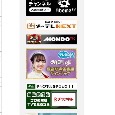
2
0
4
5
3
8
4
7
0
4
1
9
2