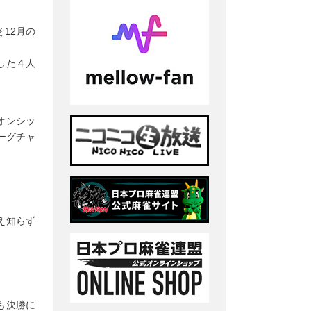
12月の
した４人
オンシッ
ーグチャ
え知らず
も決勝に