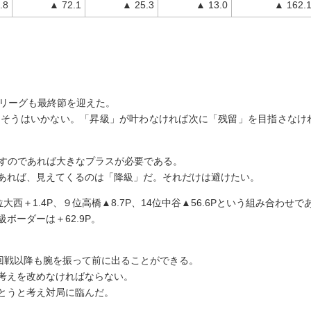
.8
▲ 72.1
▲ 25.3
▲ 13.0
▲ 162.
ロリーグも最終節を迎えた。
はそうはいかない。「昇級」が叶わなければ次に「残留」を目指さなけ
指すのであれば大きなプラスが必要である。
あれば、見えてくるのは「降級」だ。それだけは避けたい。
西＋1.4P、９位高橋▲8.7P、14位中谷▲56.6Pという組み合わせで
ボーダーは＋62.9P。
２回戦以降も腕を振って前に出ることができる。
考えを改めなければならない。
とうと考え対局に臨んだ。