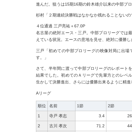
進んだ。狙うは15期16期の鈴木雄介以来の中部プ
杉村「２期連続決勝戦はなかなか残れることないの
４位通過 三戸亮祐＋67.0P
名古屋の絶対エース・三戸。中部プロリーグでは
えている状況。エースの意地を見せ、絶対に優勝し
三戸「初めての中部プロリーグの映像対局に出場
す。」
さて、半年間に渡って中部プロリーグのレポート
結果でした。初めてのＡリーグで先輩方とのレベ
生かして決勝進出、さらには優勝出来るように精進
Aリーグ
順位
名前
1節
2節
1
寺戸 孝志
3.4
26
2
古川 孝次
71.2
44