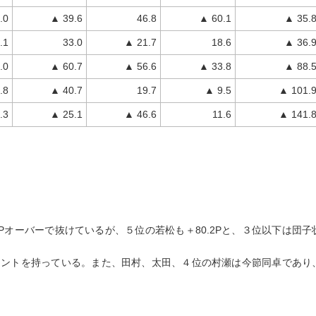
.0
▲ 39.6
46.8
▲ 60.1
▲ 35.
.1
33.0
▲ 21.7
18.6
▲ 36.
.0
▲ 60.7
▲ 56.6
▲ 33.8
▲ 88.
.8
▲ 40.7
19.7
▲ 9.5
▲ 101.
.3
▲ 25.1
▲ 46.6
11.6
▲ 141.
Pオーバーで抜けているが、５位の若松も＋80.2Pと、３位以下は団子
イントを持っている。また、田村、太田、４位の村瀬は今節同卓であり