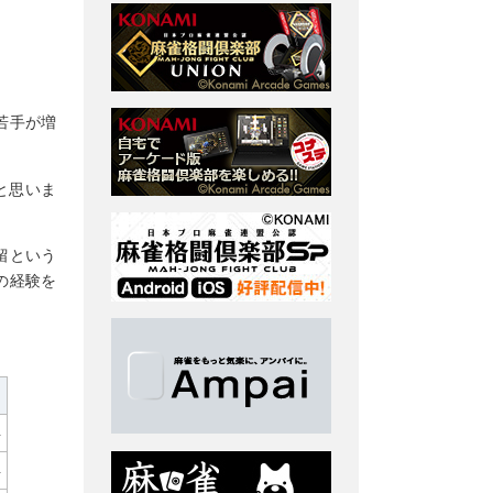
若手が増
と思いま
留という
の経験を
4
4