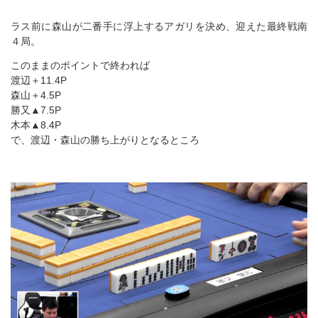
ラス前に森山が二番手に浮上するアガリを決め、迎えた最終戦南
４局。
このままのポイントで終われば
渡辺＋11.4P
森山＋4.5P
勝又▲7.5P
木本▲8.4P
で、渡辺・森山の勝ち上がりとなるところ