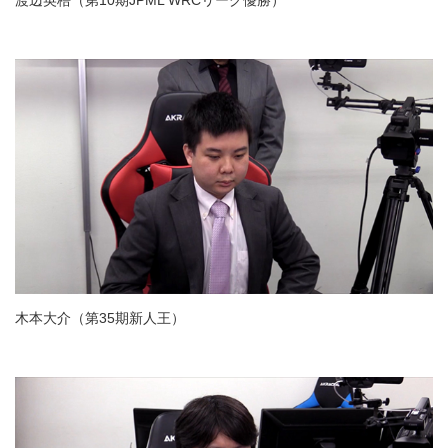
渡辺英梧（第10期JPML WRCリーグ優勝）
木本大介（第35期新人王）