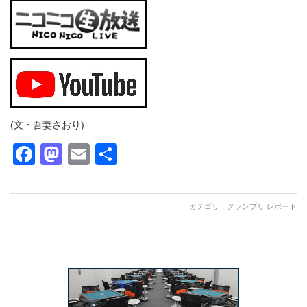
(文・吾妻さおり)
Facebook
Mastodon
Email
共
有
カテゴリ：
グランプリ レポート