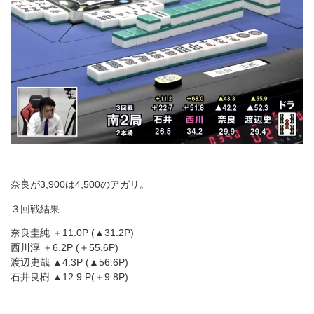
奈良が3,900は4,500のアガリ。
３回戦結果
奈良圭純 ＋11.0P (▲31.2P)
西川淳 ＋6.2P (＋55.6P)
渡辺史哉 ▲4.3P (▲56.6P)
石井良樹 ▲12.9 P(＋9.8P)