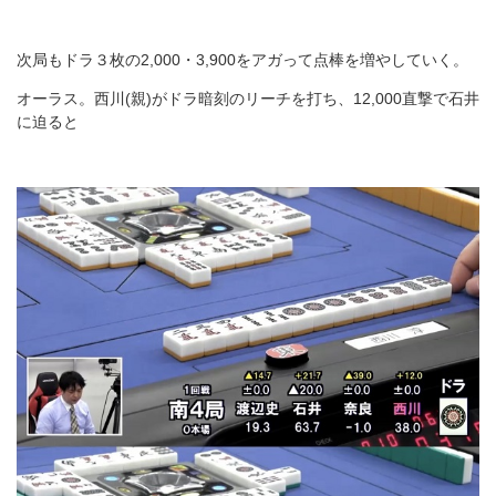
次局もドラ３枚の2,000・3,900をアガって点棒を増やしていく。
オーラス。西川(親)がドラ暗刻のリーチを打ち、12,000直撃で石井
に迫ると