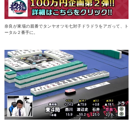
奈良が東場の親番でタンヤオツモ七対子ドラドラをアガって、ト
ータル２番手に。