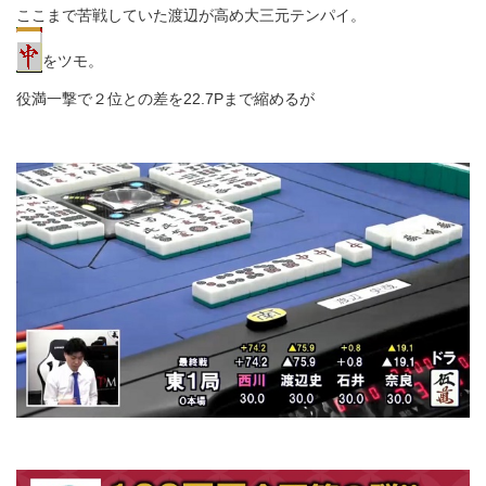
ここまで苦戦していた渡辺が高め大三元テンパイ。
をツモ。
役満一撃で２位との差を22.7Pまで縮めるが