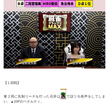
【１回戦】
東２局に先制リーチを打った石井は
で誤ツモ発声をしてしま
い、▲20Pのペナルティ。