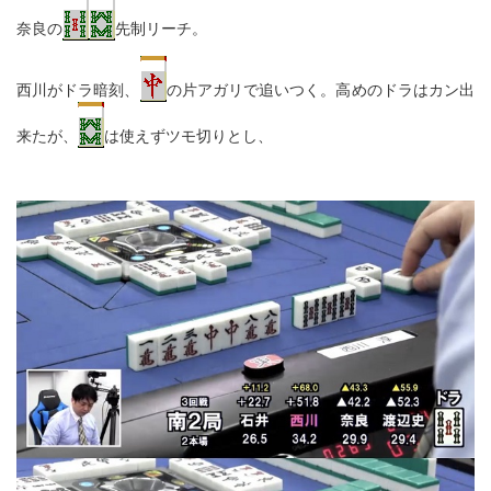
奈良の
先制リーチ。
西川がドラ暗刻、
の片アガリで追いつく。高めのドラはカン出
来たが、
は使えずツモ切りとし、