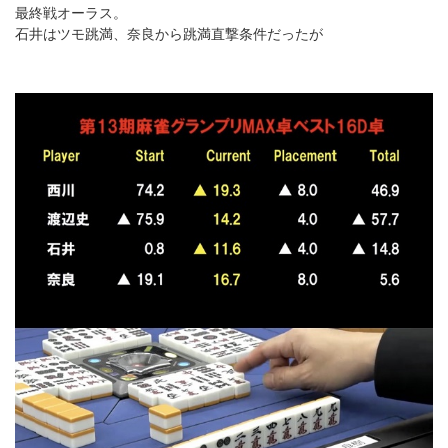
最終戦オーラス。
石井はツモ跳満、奈良から跳満直撃条件だったが