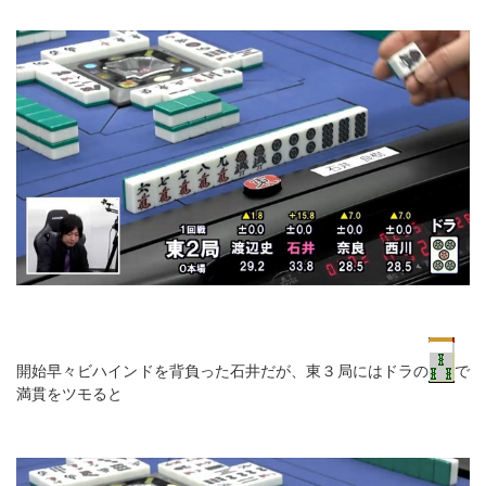
開始早々ビハインドを背負った石井だが、東３局にはドラの
で
満貫をツモると