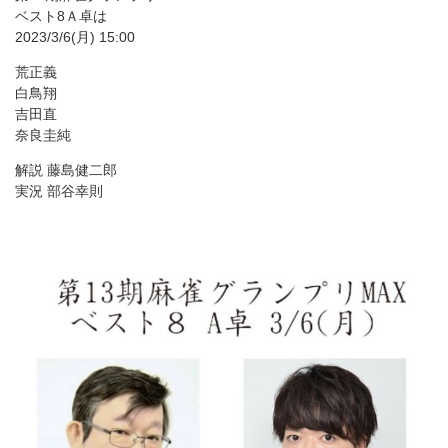
ベスト8Ａ卓は
2023/3/6(月) 15:00
荒正義
白鳥翔
吉田直
奈良圭純
解説 藤島健二郎
実況 部谷幸則