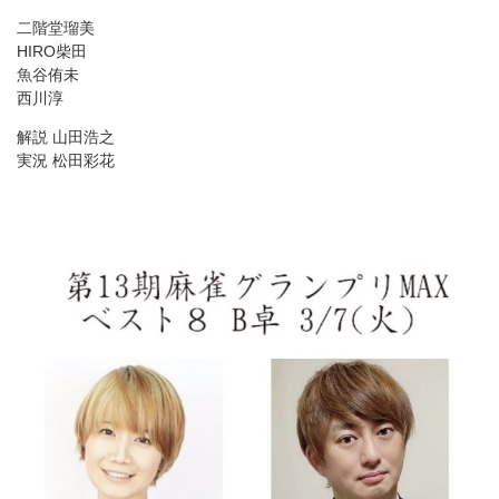
二階堂瑠美
HIRO柴田
魚谷侑未
西川淳
解説 山田浩之
実況 松田彩花