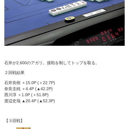
石井が2,600のアガリ。接戦を制してトップを取る。
２回戦結果
石井良樹 ＋15.0P (＋22.7P)
奈良圭純 ＋4.4P (▲42.2P)
西川淳 ＋1.0P (＋51.8P)
渡辺史哉 ▲20.4P (▲52.3P)
【３回戦】