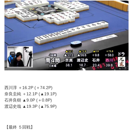
西川淳 ＋16.2P (＋74.2P)
奈良圭純 ＋12.1P (▲19.1P)
石井良樹 ▲9.0P (＋0.8P)
渡辺史哉 ▲19.3P (▲75.9P)
【最終 ５回戦】