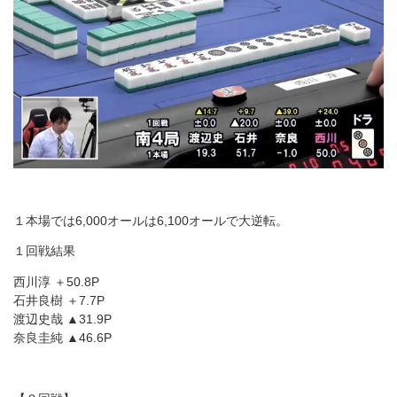
１本場では6,000オールは6,100オールで大逆転。
１回戦結果
西川淳 ＋50.8P
石井良樹 ＋7.7P
渡辺史哉 ▲31.9P
奈良圭純 ▲46.6P