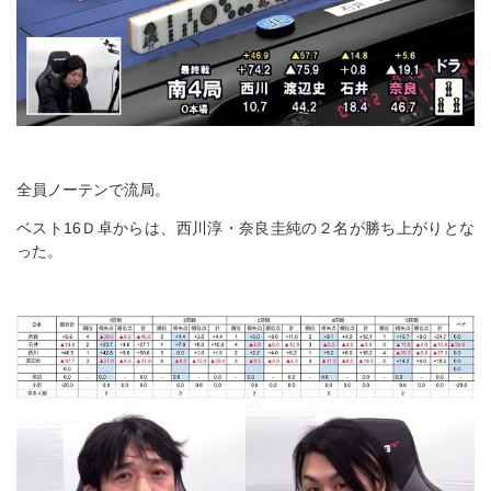
全員ノーテンで流局。
ベスト16Ｄ卓からは、西川淳・奈良圭純の２名が勝ち上がりとな
った。