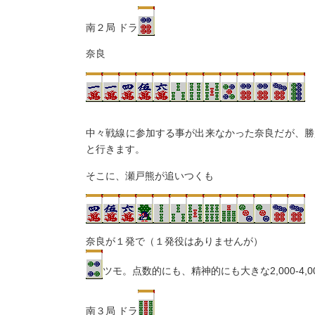
南２局 ドラ
奈良
中々戦線に参加する事が出来なかった奈良だが、勝
と行きます。
そこに、瀬戸熊が追いつくも
奈良が１発で（１発役はありませんが）
ツモ。点数的にも、精神的にも大きな2,000-4,0
南３局 ドラ