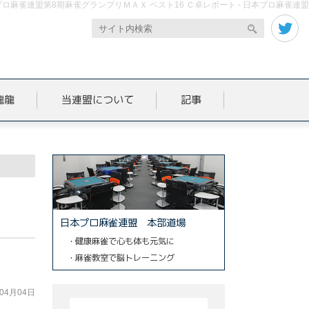
ロ麻雀連盟第8期麻雀グランプリＭＡＸ ベスト16 Ｃ卓レポート - 日本プロ麻雀連盟
龍龍
当連盟について
記事
日本プロ麻雀連盟 本部道場
・健康麻雀で心も体も元気に
・麻雀教室で脳トレーニング
年04月04日