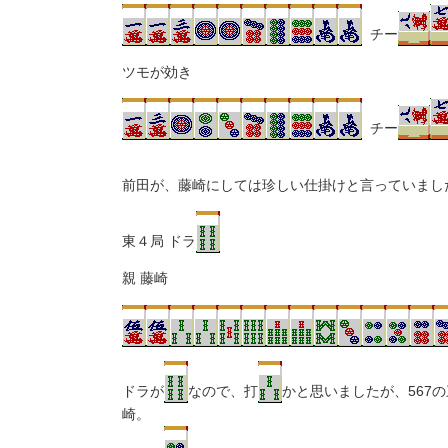
チー
ツモが効き
チー
前田が、藤崎にしては珍しい仕掛けと言っていまし
東４局 ドラ
親 藤崎
ドラが
なので、打
かと思いましたが、567
崎。