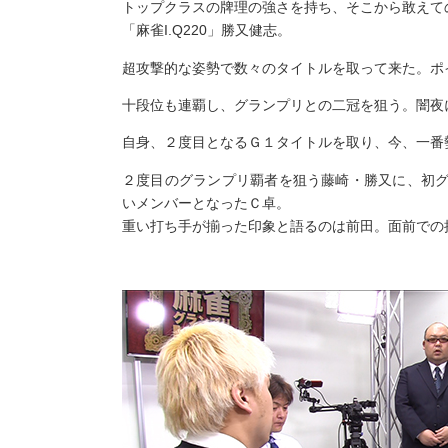
トップクラスの牌理の強さを持ち、そこから敢えて
「麻雀I.Q220」勝又健志。
超攻撃的な姿勢で数々のタイトルを取って来た。ポ
十段位も連覇し、グランプリとの二冠を狙う。闇夜
自身、２度目となるＧ１タイトルを取り、今、一番
２度目のグランプリ覇者を狙う藤崎・勝又に、初
いメンバーとなったＣ卓。
重い打ち手が揃った印象と語るのは前田。面前での