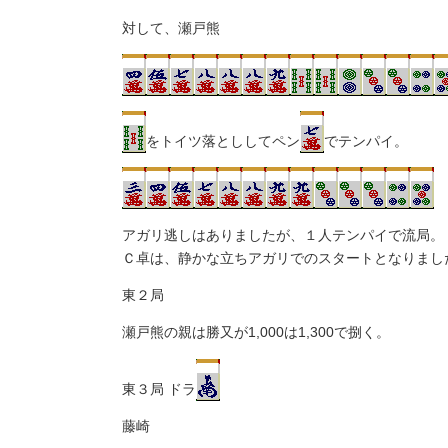
対して、瀬戸熊
をトイツ落とししてペン
でテンパイ。
アガリ逃しはありましたが、１人テンパイで流局。
Ｃ卓は、静かな立ちアガリでのスタートとなりまし
東２局
瀬戸熊の親は勝又が1,000は1,300で捌く。
東３局 ドラ
藤崎