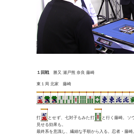
１回戦
勝又 瀬戸熊 奈良 藤崎
東１局 北家 藤崎
打
とせず、七対子もみた打
と行く藤崎。ソ
見せる効果も。
最終系を意識し、繊細な手順から入る。忍者・藤崎