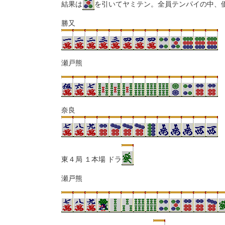
結果は
を引いてヤミテン。全員テンパイの中、
勝又
瀬戸熊
奈良
東４局 １本場 ドラ
瀬戸熊