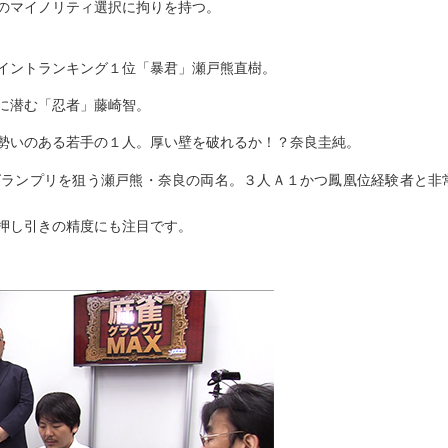
のマイノリティ選択に拘りを持つ。
イントランキング１位「暴君」瀬戸熊直樹。
に潜む「忍者」藤崎智。
勢いのある若手の１人。厚い壁を破れるか！？奈良圭純。
グランプリを狙う瀬戸熊・奈良の両名。３人Ａ１かつ鳳凰位経験者と非
押し引きの精度にも注目です。