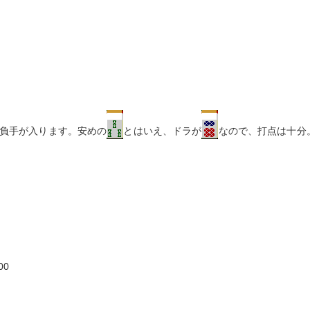
負手が入ります。安めの
とはいえ、ドラが
なので、打点は十分
00