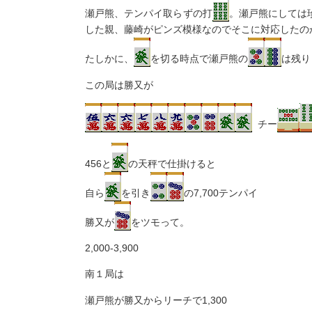
瀬戸熊、テンパイ取らずの打
。瀬戸熊にしては
した親、藤崎がピンズ模様なのでそこに対応したの
たしかに、
を切る時点で瀬戸熊の
は残り
この局は勝又が
チー
456と
の天秤で仕掛けると
自ら
を引き
の7,700テンパイ
勝又が
をツモって。
2,000-3,900
南１局は
瀬戸熊が勝又からリーチで1,300