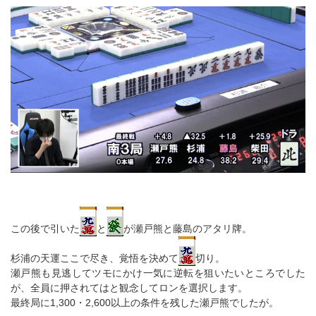
この後で引いた
と
が瀬戸熊と藤島のアタリ牌。
杉浦の天運ここで尽き、覚悟を決めて
切り。
瀬戸熊も見逃してツモにかけ一気に逆転を狙いたいところでした
が、全員に押されてはと観念してロンを選択します。
最終局に1,300・2,600以上の条件を残した瀬戸熊でしたが。