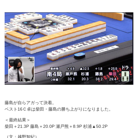
藤島が自らアガって決着。
ベスト16Ｃ卓は柴田・藤島の勝ち上がりになりました。
＜最終結果＞
柴田＋21.3P 藤島＋20.0P 瀬戸熊＋8.9P 杉浦▲50.2P
（文：越野智紀）