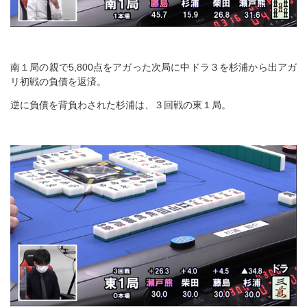
南１局の親で5,800点をアガった次局に中ドラ３を杉浦から出アガ
リ初戦の負債を返済。
逆に負債を背負わされた杉浦は、３回戦の東１局。