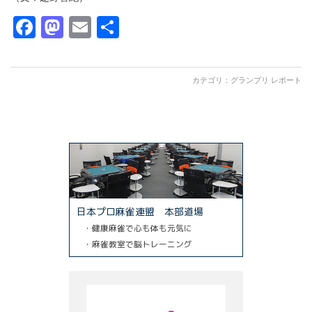
Facebook
Mastodon
Email
共
有
カテゴリ：
グランプリ レポート
日本プロ麻雀連盟 本部道場
・健康麻雀で心も体も元気に
・麻雀教室で脳トレーニング