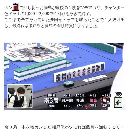
ペン
で押し切った藤島が最後の１枚をツモアガリ、チャンタ三
色ドラ１の1,000・2,000で４回戦を浮きで終了。
ここまで全て浮いていた柴田がトップを取ったことで１人抜け出
し、最終戦は瀬戸熊と藤島の着順勝負になりました。
南３局、中を暗カンした瀬戸熊がツモれば藤島を逆転するリー