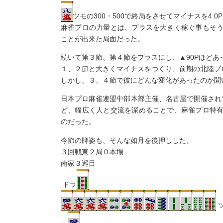
ツモの300・500で終局をさせてマイナスを4.
麻雀プロの力量とは、プラスを大きく稼ぐ事もそ
ことが出来た局面だった。
続いて第３節、第４節をプラスにし、▲90Pほどあっ
１、２節と大きくマイナスをつくり、前期の北陸プ
しかし、３、４節で彼にどんな変化があったのか聞
日本プロ麻雀連盟中部本部主催、名古屋で開催され
ど、幅広く人と交流を深めることで、麻雀プロ特
のだった。
今節の牌姿も、そんな如月を後押しした。
３回戦東２局０本場
南家３巡目
ドラ