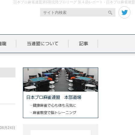
日本プロ麻雀連盟第6期北陸プロリーグ 第４節レポート - 日本プロ麻雀連盟
龍龍
当連盟について
記事
日本プロ麻雀連盟 本部道場
・健康麻雀で心も体も元気に
・麻雀教室で脳トレーニング
年08月24日