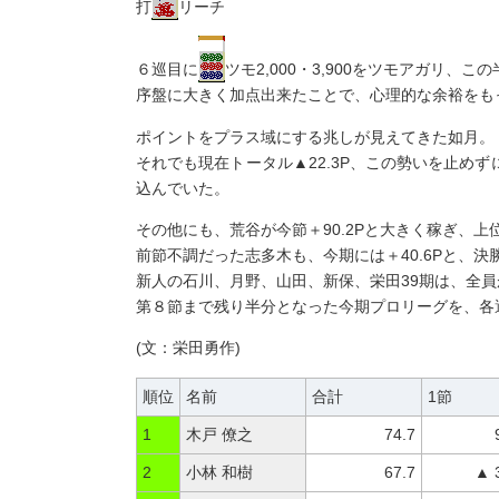
打
リーチ
６巡目に
ツモ2,000・3,900をツモアガリ
序盤に大きく加点出来たことで、心理的な余裕をも
ポイントをプラス域にする兆しが見えてきた如月。
それでも現在トータル▲22.3P、この勢いを止め
込んでいた。
その他にも、荒谷が今節＋90.2Pと大きく稼ぎ、
前節不調だった志多木も、今期には＋40.6Pと、
新人の石川、月野、山田、新保、栄田39期は、全
第８節まで残り半分となった今期プロリーグを、各
(文：栄田勇作)
順位
名前
合計
1節
1
木戸 僚之
74.7
2
小林 和樹
67.7
▲ 