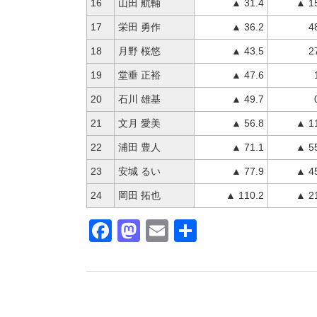
16
山田 航輔
▲ 31.4
▲ 1
17
栄田 勇作
▲ 36.2
4
18
月野 桜悠
▲ 43.5
2
19
堂垂 正裕
▲ 47.6
20
石川 雄基
▲ 49.7
21
文月 愛美
▲ 56.8
▲ 1
22
浦田 豊人
▲ 71.1
▲ 5
23
安城 るい
▲ 77.9
▲ 4
24
岡田 拓也
▲ 110.2
▲ 2
Facebook
Mastodon
Email
共
有