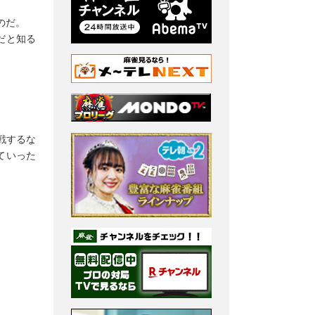
のだ。
だと知る
戦するな
ていった