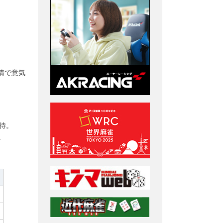
情で意気
待。
。