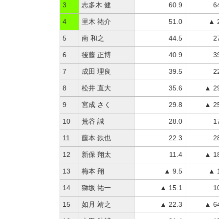
3
志多木 健
60.9
6
4
里木 祐介
51.0
▲ 
5
南 和之
44.5
2
6
後藤 正博
40.9
3
7
成田 理良
39.5
2
8
松井 直大
35.6
▲ 2
9
宮成 さく
29.8
▲ 2
10
荒谷 誠
28.0
1
11
藤本 鉄也
22.3
2
12
新保 翔太
11.4
▲ 1
13
梅本 翔
▲ 9.5
▲ 
14
獅坂 祐一
▲ 15.1
1
15
如月 靖之
▲ 22.3
▲ 6