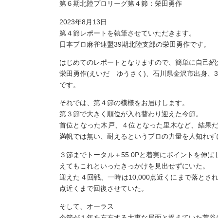
第６期北陸プロリーグ第４節：栄田勇作
2023年8月13日
第４節レポートを執筆させていただきます。
日本プロ麻雀連盟39期北陸支部の栄田勇作です。
はじめてのレポートとなりますので、簡単に自己紹
栄田勇作(えいだ ゆうさく)、石川県金沢市出身、
です。
それでは、第４節の模様をお届けします。
第３節で大きく順位が入れ替わり迎えた今節。
首位となった木戸、４位となった里木など、結果
満帆では無い、耐えるというプロの力量を人知れず
３節までトータル＋55.0Pと着実にポイントを伸
えてもこれといったきっかけを見出せずにいた。
迎えた４回戦、一時は10,000点近くにまで落とさ
点近くまで回復させていた。
そして、オーラス
今節が１年を左右する大事な局面と捉えていた荒谷