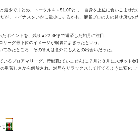
0Pと最少でまとめ、トータルを＋51.0Pとし、自身を上位に食いこませた
うだが、マイナスをいかに最少にするかも、麻雀プロの力の見せ所なの
たポイントを、残り▲22.3Pまで返済した如月に注目。
ロリーグ最下位のイメージが脳裏によぎったという。
いてみたところ、その答えは意外にも人との出会いだった。
ているプロアマリーグ、帝鯱戦(ていこせん)に７月と８月にスポット参
有の重苦しさから解放され、対局をリラックスして打てるように変化し
ツモ