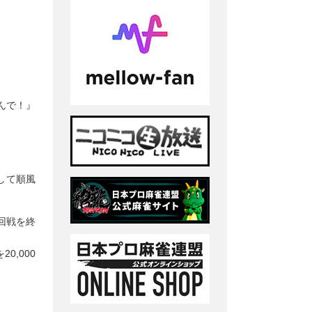
んで！』
して順風
回戦を終
,000