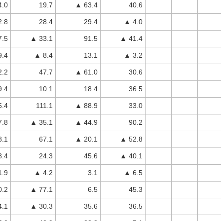
4.0
19.7
▲ 63.4
40.6
2.8
28.4
29.4
▲ 4.0
7.5
▲ 33.1
91.5
▲ 41.4
9.4
▲ 8.4
13.1
▲ 3.2
2.2
47.7
▲ 61.0
30.6
9.4
10.1
18.4
36.5
5.4
111.1
▲ 88.9
33.0
7.8
▲ 35.1
▲ 44.9
90.2
8.1
67.1
▲ 20.1
▲ 52.8
8.4
24.3
45.6
▲ 40.1
1.9
▲ 4.2
3.1
▲ 6.5
0.2
▲ 77.1
6.5
45.3
4.1
▲ 30.3
35.6
36.5