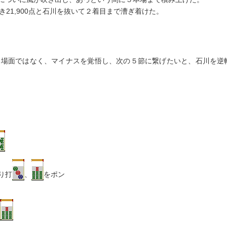
き21,900点と石川を抜いて２着目まで漕ぎ着けた。
する場面ではなく、マイナスを覚悟し、次の５節に繋げたいと、石川を逆
り打
、
をポン