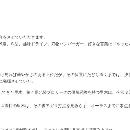
介をさせていただきます。
39歳、Ｂ型、趣味ドライブ、好物ハンバーガー、好きな言葉は『やった
だけ見れば華やかさのある上位だが、その位置にたどり着くまでは、決
に発揮させていた。
ばしてきた里木、第４期北陸プロリーグの優勝経験を持つ里木は、今節３
れ４着目の里木は、その後アガリ打点を見誤らず、オーラスまでに素点を20
についに風が吹き出し、あっという間に５本場まで積み上げた。