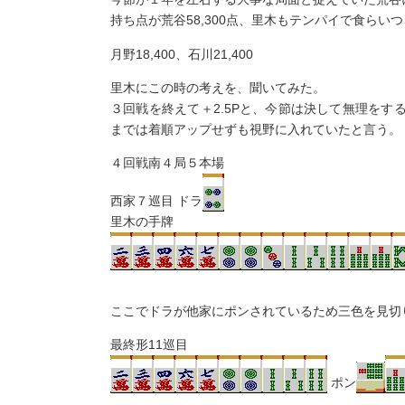
持ち点が荒谷58,300点、里木もテンパイで食らいつ
月野18,400、石川21,400
里木にこの時の考えを、聞いてみた。
３回戦を終えて＋2.5Pと、今節は決して無理を
までは着順アップせずも視野に入れていたと言う。
４回戦南４局５本場
西家７巡目 ドラ
里木の手牌
ここでドラが他家にポンされているため三色を見切
最終形11巡目
ポン