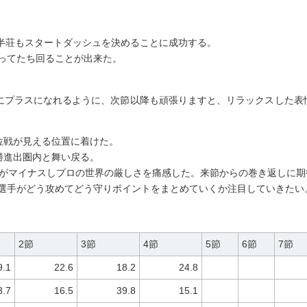
、この半荘もスタートダッシュを決めることに成功する。
ってたち回ることが出来た。
ずにプラスになれるように、次節以降も頑張りますと、リラックスした表
上位戦が見える位置に着けた。
決勝進出圏内と舞い戻る。
員がマイナスしプロの世界の厳しさを痛感した。来節からの巻き返しに期
選手がどう攻めてどう守りポイントをまとめていくか注目していきたい
2節
3節
4節
5節
6節
7節
9.1
22.6
18.2
24.8
3.7
16.5
39.8
15.1