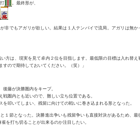
 打
。最終形が、
是が非でもアガリが欲しい。結果は１人テンパイで流局。アガリは無か
。戦い方は、現実を見て卓内２位を目指します。最低限の目標は入れ替え
ますので期待しておいてください。（笑）」
、後藤が決勝圏内をキープ。
え戦圏内とも近いので、難しい立ち位置である。
スを叩いてしまい、残留に向けての戦いに巻き込まれる形となった。
あと１節となった。決勝進出争いも残留争いも直接対決があるため、最
麻雀を打ち切ることが出来るのか注目したい。