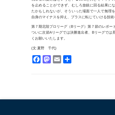
を止めることができず、むしろ放銃に回る結果に
たかもしれないが、そういった場面で一人で無理
自身のマイナスを抑え、プラスに転じていける技術
第７期北陸プロリーグ（Bリーグ）第７節のレポー
ついに次節Aリーグでは決勝進出者、Bリーグでは
くお願いいたします。
(文:夏野 千代)
Facebook
Mastodon
Email
共
有