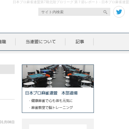
日本プロ麻雀連盟第7期北陸プロリーグ 第７節レポート - 日本プロ麻雀連盟
龍龍
当連盟について
記事
日本プロ麻雀連盟 本部道場
・健康麻雀で心も体も元気に
・麻雀教室で脳トレーニング
年01月08日