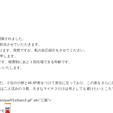
が開催されました。
が担当させていただきます。
ります。突然ですが、私の自己紹介をさせてください。
と申します。
です。桜蕾戦にあと１回出場できる年齢です。
いいたします。
。２位の小林と46.8P差をつけて首位に立っており、この差をさらに
戦は二人沈みの３着。大きなマイナスだけは何としても避けたいところ
/01s/bam3.gif” alt=”三索”>
ツモ