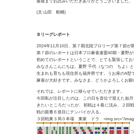
最後までお読みいただきありがとうございました。
(文:山田 航輔)
Ｂリーグレポート
2024年11月10日、第７期北陸プロリーグ第７節
第７節のレポートは日本プロ麻雀連盟40期・夏野
初めてのレポートということで、とても緊張してお
みなさんこんにちは。夏野 千代（なつの ちよ）
生まれも育ちも現住所も福井県です。うお座のA型
麻雀が大好きです。みなさま、どうかよろしくお願
それでは、レポートに移らせていただきます。
今回私が注目したのは、この日を首位で迎えた如月だ
きたいところだったが、初戦は４着に沈み、２回
戦の親番６巡目にテンパイが入る。
３回戦東３局０本場 東家 ドラ <img src=”/images/pai