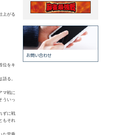
仕上がる
お問い合わせ
首位をキ
は語る。
アマ戦に
そういっ
れずに戦
ともそれ
いた堂垂