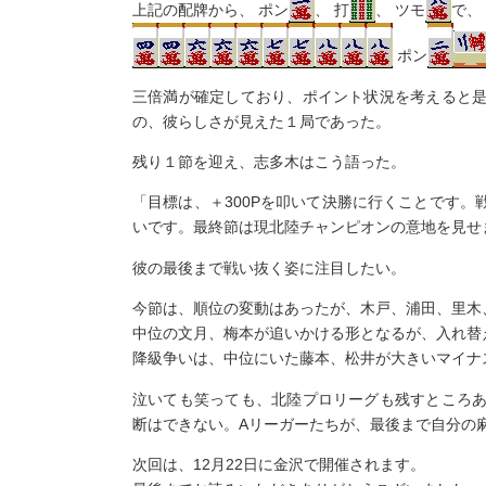
上記の配牌から、 ポン
、 打
、 ツモ
で、
ポン
三倍満が確定しており、ポイント状況を考えると
の、彼らしさが見えた１局であった。
残り１節を迎え、志多木はこう語った。
「目標は、＋300Pを叩いて決勝に行くことです
いです。最終節は現北陸チャンピオンの意地を見せ
彼の最後まで戦い抜く姿に注目したい。
今節は、順位の変動はあったが、木戸、浦田、里木
中位の文月、梅本が追いかける形となるが、入れ替
降級争いは、中位にいた藤本、松井が大きいマイナ
泣いても笑っても、北陸プロリーグも残すところ
断はできない。Aリーガーたちが、最後まで自分の
次回は、12月22日に金沢で開催されます。