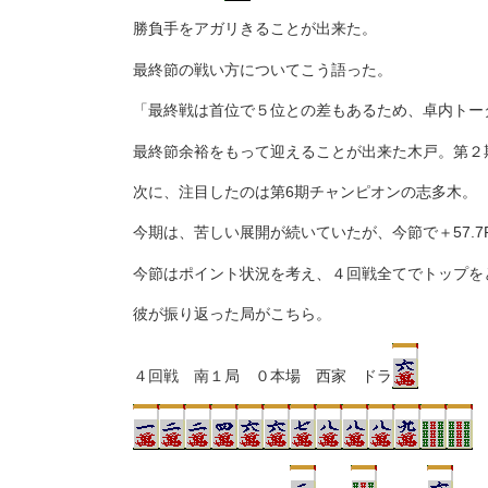
勝負手をアガリきることが出来た。
最終節の戦い方についてこう語った。
「最終戦は首位で５位との差もあるため、卓内トー
最終節余裕をもって迎えることが出来た木戸。第２
次に、注目したのは第6期チャンピオンの志多木。
今期は、苦しい展開が続いていたが、今節で＋57.
今節はポイント状況を考え、４回戦全てでトップを
彼が振り返った局がこちら。
４回戦 南１局 ０本場 西家 ドラ