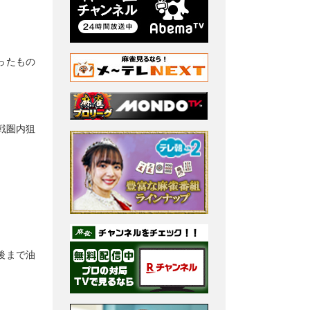
ったもの
戦圏内狙
後まで油