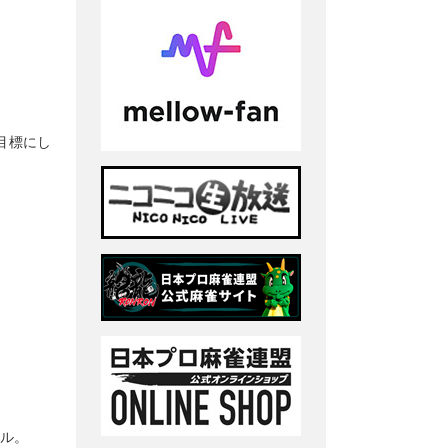
目標にし
ール。