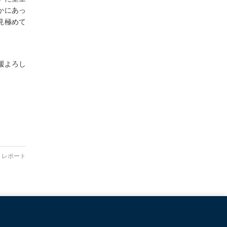
かにあっ
見極めて
援よろし
 レポート