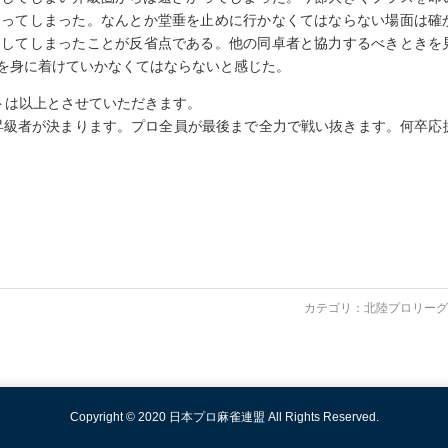
なってしまった。なんとか堂垂を止めに行かなくてはならない場面は確
をしてしまったことが反省点である。他の同卓者と協力するべきときを
を身に着けていかなくてはならないと感じた。
トは以上とさせていただきます。
昇級者が決まります。プロ全員が最後まで全力で戦い抜きます。何卒応
カテゴリ：
北陸プロリーグ
Copyright © 2020 日本プロ麻雀連盟 All Rights Reserved.