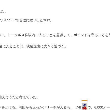
れた。
ル144.6Pで首位に躍り出た木戸。
めに、トータル４位以内に入ることを意識して、ポイントを守ることを
名に入ることは、決勝進出に大きく近づく。
拾えそうだと考えていた。
チをかける。岡田から追っかけリーチが入るも、 ツモ
で、6,000オ