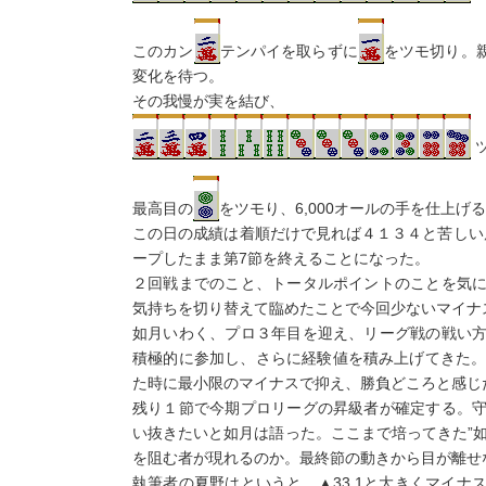
このカン
テンパイを取らずに
をツモ切り。
変化を待つ。
その我慢が実を結び、
最高目の
をツモり、6,000オールの手を仕上げ
この日の成績は着順だけで見れば４１３４と苦しい展
ープしたまま第7節を終えることになった。
２回戦までのこと、トータルポイントのことを気
気持ちを切り替えて臨めたことで今回少ないマイナ
如月いわく、プロ３年目を迎え、リーグ戦の戦い
積極的に参加し、さらに経験値を積み上げてきた。
た時に最小限のマイナスで抑え、勝負どころと感じ
残り１節で今期プロリーグの昇級者が確定する。
い抜きたいと如月は語った。ここまで培ってきた”
を阻む者が現れるのか。最終節の動きから目が離せ
執筆者の夏野はというと、▲33.1と大きくマイ