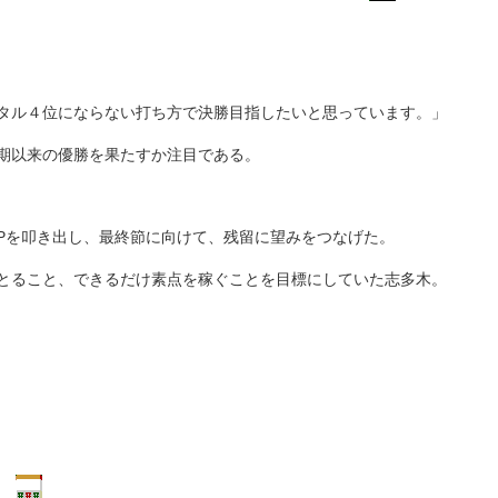
タル４位にならない打ち方で決勝目指したいと思っています。」
期以来の優勝を果たすか注目である。
7Pを叩き出し、最終節に向けて、残留に望みをつなげた。
とること、できるだけ素点を稼ぐことを目標にしていた志多木。