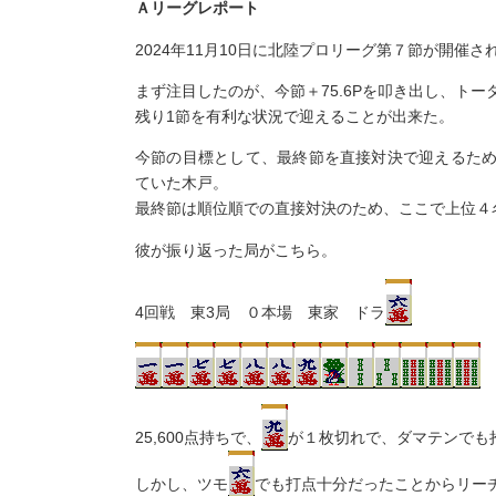
Ａリーグレポート
2024年11月10日に北陸プロリーグ第７節が開催さ
まず注目したのが、今節＋75.6Pを叩き出し、トータ
残り1節を有利な状況で迎えることが出来た。
今節の目標として、最終節を直接対決で迎えるた
ていた木戸。
最終節は順位順での直接対決のため、ここで上位４
彼が振り返った局がこちら。
4回戦 東3局 ０本場 東家 ドラ
25,600点持ちで、
が１枚切れで、ダマテンでも
しかし、ツモ
でも打点十分だったことからリー