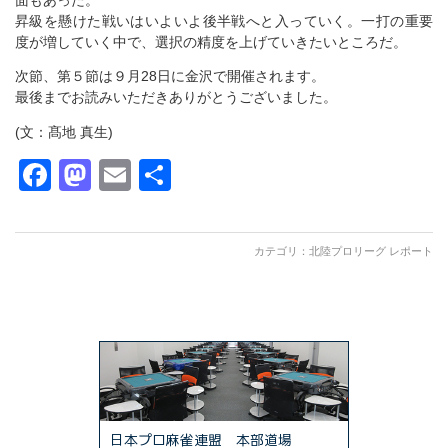
面もあった。
昇級を懸けた戦いはいよいよ後半戦へと入っていく。一打の重要
度が増していく中で、選択の精度を上げていきたいところだ。
次節、第５節は９月28日に金沢で開催されます。
最後までお読みいただきありがとうございました。
(文：髙地 真生)
Facebook
Mastodon
Email
共
有
カテゴリ：
北陸プロリーグ レポート
日本プロ麻雀連盟 本部道場