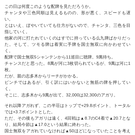
この日は何度このような配牌を見ただろうか。
チャンタや三色同順は見えるものの、形が悪く、スピードも遅
い。
とはいえ、ぼやいていても仕方がないので、チャンタ、三色を目
指していく。
他家の河に打たれていくのはすでに持っている么九牌ばかりだっ
た。そして、ツモる牌は着実に手牌を国士無双に向かわせてい
く。
配牌で国士無双5シャンテンから11巡目に聴牌。9萬待ち。
チャンスだと思った。8萬が河に3枚切られているが、9萬は河に1
枚。
だが、親の志多木からリーチがかかる。
ピンチではあるが、引く訳にはいかないと無筋の牌を押してい
く。
そこに、志多木から9萬が出て、32,000は32,300のアガリ。
それ以降アガれず、この半荘はトップで+29.8ポイント、トータル
では+3.7ポイントとした。
ただ、その後もアガリは遠く、4回戦は▲8.7のC4着で▲20.7とな
り、結局今節は▲17.0という結果に終わった。
国士無双をアガれていなければ▲50ほどになっていたことを考え