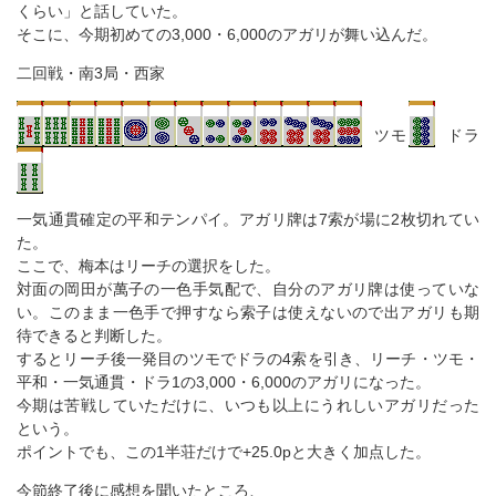
くらい」と話していた。
そこに、今期初めての3,000・6,000のアガリが舞い込んだ。
二回戦・南3局・西家
ツモ
ドラ
一気通貫確定の平和テンパイ。アガリ牌は7索が場に2枚切れてい
た。
ここで、梅本はリーチの選択をした。
対面の岡田が萬子の一色手気配で、自分のアガリ牌は使っていな
い。このまま一色手で押すなら索子は使えないので出アガリも期
待できると判断した。
するとリーチ後一発目のツモでドラの4索を引き、リーチ・ツモ・
平和・一気通貫・ドラ1の3,000・6,000のアガリになった。
今期は苦戦していただけに、いつも以上にうれしいアガリだった
という。
ポイントでも、この1半荘だけで+25.0pと大きく加点した。
今節終了後に感想を聞いたところ、