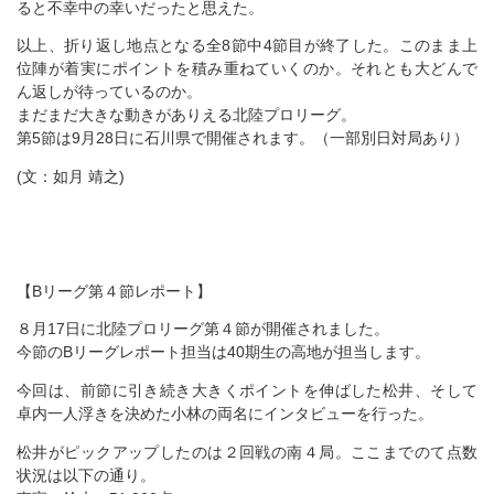
ると不幸中の幸いだったと思えた。
以上、折り返し地点となる全8節中4節目が終了した。このまま上
位陣が着実にポイントを積み重ねていくのか。それとも大どんで
ん返しが待っているのか。
まだまだ大きな動きがありえる北陸プロリーグ。
第5節は9月28日に石川県で開催されます。（一部別日対局あり）
(文：如月 靖之)
【Bリーグ第４節レポート】
８月17日に北陸プロリーグ第４節が開催されました。
今節のBリーグレポート担当は40期生の高地が担当します。
今回は、前節に引き続き大きくポイントを伸ばした松井、そして
卓内一人浮きを決めた小林の両名にインタビューを行った。
松井がピックアップしたのは２回戦の南４局。ここまでのて点数
状況は以下の通り。