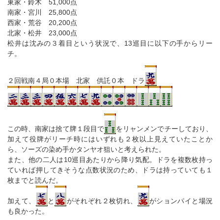
東家・鈴木 51,000点
南家・宮川 25,800点
西家・荒谷 20,200点
北家・松井 23,000点
松井は沈みの３着目という状況で、13巡目に以下の手からリー
チ。
２回戦南４局０本場 北家 供託０本 ドラ
この時、南家は捨て牌１段目で
をリャンメンでチーしており、
加えて役牌がリーチ時にはいずれも２枚以上見えていたことか
ら、ソーズの染め手かタンヤオ狙いと考えられた。
また、他の二人は10巡目あたりから降り気配。ドラを複数枚持っ
ていれば押してきそうな点数状況のため、ドラは持っていても１
枚までと読んだ。
加えて、
と
がそれぞれ２枚切れ、
がションパイと場況
も良かった。