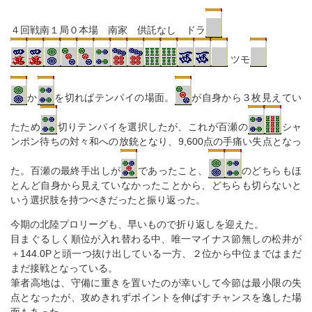
４回戦南１局０本場 南家 供託なし ドラ
ツモ
か
を切ればテンパイの場面。
が自身から３枚見えてい
たため
切りテンパイを選択したが、これが百瀬の
シャ
ンポン待ちの対々和への放銃となり、9,600点の手痛い失点となっ
た。百瀬の最終手出しが
であったこと、
のどちらもほ
とんど自身から見えていなかったことから、どちらも切らないと
いう選択肢を持つべきだったと振り返った。
今期の北陸プロリーグも、早いもので折り返しを迎えた。
目まぐるしく順位が入れ替わる中、唯一マイナス節無しの松井が
＋144.0Pと頭一つ抜け出している一方、２位から中位まではまだ
まだ接戦となっている。
筆者高地は、守備に重きを置いたのが幸いして今節は最小限の失
点となったが、攻めきれずポイントを伸ばすチャンスを逸した場