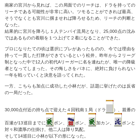
南家の宮川から見れば、この局面でのリーチは、ドラを持っての
リーチである可能性が非常に高い。ツモることができれば最高、
そうでなくとも宮川に掴ませれば降ろせるため、リーチの判断と
なった。
結果的に宮川を降ろし１人テンパイ流局となり、25,000点の沈み
ではあるものの着順を１つ上げて２着になることができた。
プロになりたての頃は選択にブレがあったものの、今では理由を
持って一貫した打牌ができているという松井。昨年から２リーグ
制となった中で12人の初代Aリーガーに名を連ねたが、唯一の降級
者となってしまった。その悔しさをバネに、絶対に負けられない
一年を戦っていくと決意を語ってくれた。
一方、こちらも加点に成功した小林だが、話題に挙げたのは反省
の一局だった。
30,000点付近の持ち点で迎えた４回戦南１局（ドラ
）、親番の
百瀬が13巡目までに
ポン、
ポン、
加カン、
ポンと
対々和濃厚の仕掛け。他二人は降り気配。
そして14巡目に小林が以下の形になった。