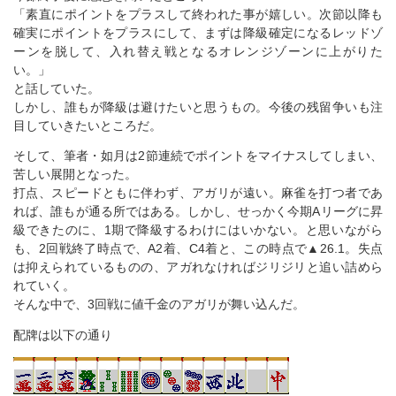
「素直にポイントをプラスして終われた事が嬉しい。次節以降も
確実にポイントをプラスにして、まずは降級確定になるレッドゾ
ーンを脱して、入れ替え戦となるオレンジゾーンに上がりた
い。」
と話していた。
しかし、誰もが降級は避けたいと思うもの。今後の残留争いも注
目していきたいところだ。
そして、筆者・如月は2節連続でポイントをマイナスしてしまい、
苦しい展開となった。
打点、スピードともに伴わず、アガリが遠い。麻雀を打つ者であ
れば、誰もが通る所ではある。しかし、せっかく今期Aリーグに昇
級できたのに、1期で降級するわけにはいかない。と思いながら
も、2回戦終了時点で、A2着、C4着と、この時点で▲26.1。失点
は抑えられているものの、アガれなければジリジリと追い詰めら
れていく。
そんな中で、3回戦に値千金のアガリが舞い込んだ。
配牌は以下の通り