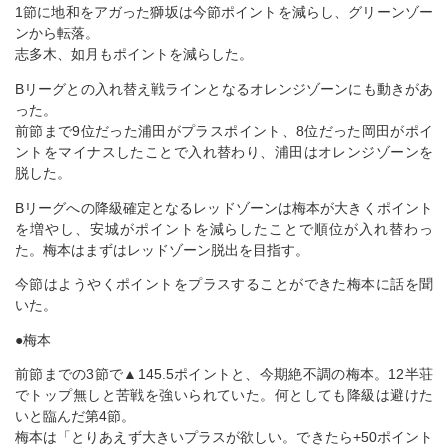
1節に地和をアガった獅坂は今節ポイントを減らし、グリーンゾー
ンから転落。
志多木、如月もポイントを減らした。
Bリーグとの入れ替え戦ラインとなるオレンジゾーンにも動きがあ
った。
前節まで9位だった浦田がプラスポイント、8位だった岡田がポイ
ントをマイナスしたことで入れ替わり、浦田はオレンジゾーンを
脱した。
Bリーグへの降級確定となるレッドゾーンは梅本が大きくポイント
を増やし、安城がポイントを減らしたことで順位が入れ替わっ
た。梅本はまずはレッドゾーン脱出を目指す。
今節はようやくポイントをプラスすることができた梅本に話を聞
いた。
●梅本
前節までの3節で▲145.5ポイントと、今期絶不調の梅本。12半荘
でトップ無しと苦戦を強いられていた。何としても降級は避けた
いと臨んだ第4節。
梅本は「とりあえず大きいプラスが欲しい。できたら+50ポイント