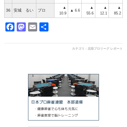
▲
▲
▲
▲
36
安城 るい
プロ
▲ 6.6
10.9
55.6
12.1
85.2
Facebook
Mastodon
Email
共
有
カテゴリ：
北陸プロリーグ レポート
日本プロ麻雀連盟 本部道場
・健康麻雀で心も体も元気に
・麻雀教室で脳トレーニング