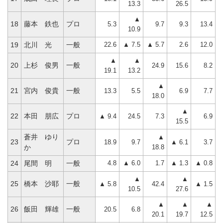
13.3
26.5
▲
18
藤本 鉄也
プロ
5.3
9.7
9.3
13.4
10.9
22.6
▲ 7.5
▲ 5.7
2.6
12.0
19
北川 光
一般
▲
▲
20
上杉 俊男
一般
24.9
15.6
8.2
19.1
13.2
▲
21
宮内 俊貴
一般
13.3
5.5
6.9
7.7
18.0
▲
22
本田 朋広
プロ
▲ 9.4
24.5
7.3
6.9
15.5
蒼井 ゆり
▲
23
プロ
18.9
9.7
▲ 6.1
3.7
18.8
か
4.8
▲ 6.0
1.7
▲ 1.3
▲ 0.8
24
尾間 明
一般
▲
▲
25
橋本 沙耶
一般
▲ 5.8
42.4
▲ 1.5
10.5
27.6
▲
▲
▲
26
飯田 輝雄
一般
20.5
6.8
20.1
19.7
12.5