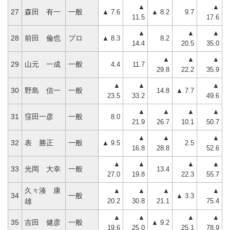
▲
▲
27
森田 有一
一般
▲ 7.6
▲ 8.2
9.7
11.5
17.6
▲
▲
▲
28
前田 倫也
プロ
▲ 8.3
8.2
14.4
20.5
35.0
▲
▲
▲
29
山元 一成
一般
4.4
11.7
29.8
22.2
35.9
▲
▲
▲
30
野島 信一
一般
14.8
▲ 7.7
23.5
33.2
49.6
▲
▲
▲
▲
31
窪田一彦
一般
8.0
21.9
26.7
10.1
50.7
▲
▲
▲
32
表 勝正
一般
▲ 9.5
2.5
16.8
28.8
52.6
▲
▲
▲
▲
33
光岡 大幸
一般
13.4
27.0
19.8
22.3
55.7
久々湊 康
▲
▲
▲
▲
34
一般
▲ 3.3
20.2
30.8
21.1
75.4
雄
▲
▲
▲
▲
35
吉田 健彦
一般
▲ 9.2
19.6
25.0
25.1
78.9