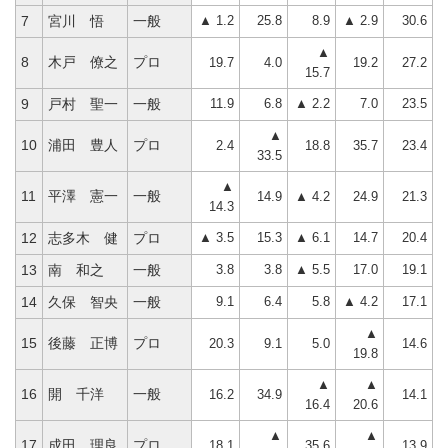
▲ 1.2
25.8
8.9
▲ 2.9
30.6
7
宮川 悟
一般
▲
8
木戸 僚之
プロ
19.7
4.0
19.2
27.2
15.7
11.9
6.8
▲ 2.2
7.0
23.5
9
戸村 聖一
一般
▲
10
浦田 豊人
プロ
2.4
18.8
35.7
23.4
33.5
▲
11
平澤 憲一
一般
14.9
▲ 4.2
24.9
21.3
14.3
▲ 3.5
15.3
▲ 6.1
14.7
20.4
12
志多木 健
プロ
3.8
3.8
▲ 5.5
17.0
19.1
13
南 和之
一般
9.1
6.4
5.8
▲ 4.2
17.1
14
久保 智央
一般
▲
15
後藤 正博
プロ
20.3
9.1
5.0
14.6
19.8
▲
▲
16
開 千洋
一般
16.2
34.9
14.1
16.4
20.6
▲
▲
17
成田 理良
プロ
18.1
35.6
13.9