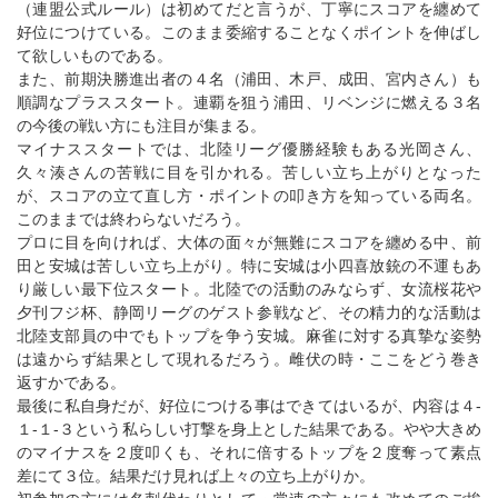
（連盟公式ルール）は初めてだと言うが、丁寧にスコアを纏めて
好位につけている。このまま委縮することなくポイントを伸ばし
て欲しいものである。
また、前期決勝進出者の４名（浦田、木戸、成田、宮内さん）も
順調なプラススタート。連覇を狙う浦田、リベンジに燃える３名
の今後の戦い方にも注目が集まる。
マイナススタートでは、北陸リーグ優勝経験もある光岡さん、
久々湊さんの苦戦に目を引かれる。苦しい立ち上がりとなった
が、スコアの立て直し方・ポイントの叩き方を知っている両名。
このままでは終わらないだろう。
プロに目を向ければ、大体の面々が無難にスコアを纏める中、前
田と安城は苦しい立ち上がり。特に安城は小四喜放銃の不運もあ
り厳しい最下位スタート。北陸での活動のみならず、女流桜花や
夕刊フジ杯、静岡リーグのゲスト参戦など、その精力的な活動は
北陸支部員の中でもトップを争う安城。麻雀に対する真摯な姿勢
は遠からず結果として現れるだろう。雌伏の時・ここをどう巻き
返すかである。
最後に私自身だが、好位につける事はできてはいるが、内容は４-
１-１-３という私らしい打撃を身上とした結果である。やや大きめ
のマイナスを２度叩くも、それに倍するトップを２度奪って素点
差にて３位。結果だけ見れば上々の立ち上がりか。