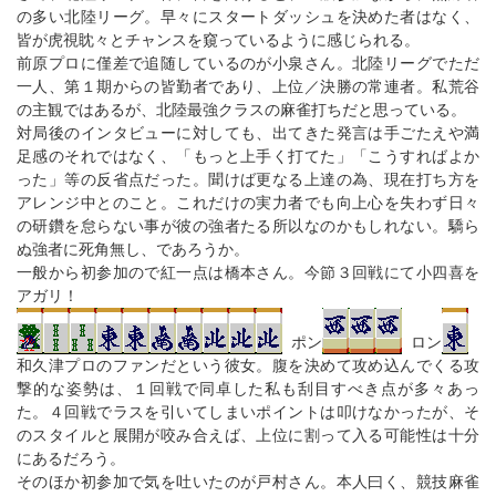
の多い北陸リーグ。早々にスタートダッシュを決めた者はなく、
皆が虎視眈々とチャンスを窺っているように感じられる。
前原プロに僅差で追随しているのが小泉さん。北陸リーグでただ
一人、第１期からの皆勤者であり、上位／決勝の常連者。私荒谷
の主観ではあるが、北陸最強クラスの麻雀打ちだと思っている。
対局後のインタビューに対しても、出てきた発言は手ごたえや満
足感のそれではなく、「もっと上手く打てた」「こうすればよか
った」等の反省点だった。聞けば更なる上達の為、現在打ち方を
アレンジ中とのこと。これだけの実力者でも向上心を失わず日々
の研鑽を怠らない事が彼の強者たる所以なのかもしれない。驕ら
ぬ強者に死角無し、であろうか。
一般から初参加ので紅一点は橋本さん。今節３回戦にて小四喜を
アガリ！
ポン
ロン
和久津プロのファンだという彼女。腹を決めて攻め込んでくる攻
撃的な姿勢は、１回戦で同卓した私も刮目すべき点が多々あっ
た。４回戦でラスを引いてしまいポイントは叩けなかったが、そ
のスタイルと展開が咬み合えば、上位に割って入る可能性は十分
にあるだろう。
そのほか初参加で気を吐いたのが戸村さん。本人曰く、競技麻雀