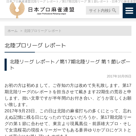
日本プロ麻雀連盟北陸リーグ レポート／第17期北陸リーグ 第１節レポート - 日本プロ麻雀連盟
ホーム
北陸プロリーグ レポート
北陸プロリーグ レポート
北陸リーグ レポート／第17期北陸リーグ 第１節レポー
ト
2017年10月05日
お初の方は初めまして。ご存知の方は改めて失礼致します。第17
期北陸リーグのレポートを担当させて戴きます22期生の荒谷と申
します。拙い文章ですが半年間のお付き合い、どうか宜しくお願
い致します。
2017年9月23日、この日は北陸の麻雀打ちの多くにとって、忘れ
えぬ記憶に残る日になったのではないだろうか。第17期北陸リー
グの第１節に合わせて、東京より現鳳凰位・前原雄大プロ・そし
て女流桜花の現役Ａリーガーでもある蒼井ゆりかプロにゲストと