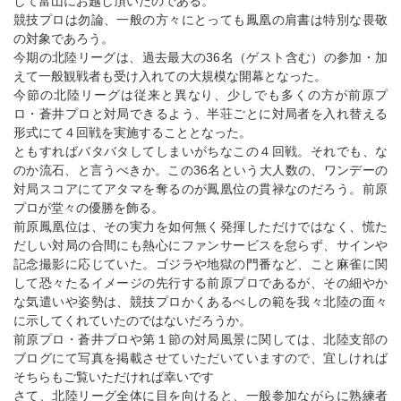
して富山にお越し頂いたのである。
競技プロは勿論、一般の方々にとっても鳳凰の肩書は特別な畏敬
の対象であろう。
今期の北陸リーグは、過去最大の36名（ゲスト含む）の参加・加
えて一般観戦者も受け入れての大規模な開幕となった。
今節の北陸リーグは従来と異なり、少しでも多くの方が前原プ
ロ・蒼井プロと対局できるよう、半荘ごとに対局者を入れ替える
形式にて４回戦を実施することとなった。
ともすればバタバタしてしまいがちなこの４回戦。それでも、な
のか流石、と言うべきか。この36名という大人数の、ワンデーの
対局スコアにてアタマを奪るのが鳳凰位の貫禄なのだろう。前原
プロが堂々の優勝を飾る。
前原鳳凰位は、その実力を如何無く発揮しただけではなく、慌た
だしい対局の合間にも熱心にファンサービスを怠らず、サインや
記念撮影に応じていた。ゴジラや地獄の門番など、こと麻雀に関
して恐々たるイメージの先行する前原プロであるが、その細やか
な気遣いや姿勢は、競技プロかくあるべしの範を我々北陸の面々
に示してくれていたのではないだろうか。
前原プロ・蒼井プロや第１節の対局風景に関しては、北陸支部の
ブログにて写真を掲載させていただいていますので、宜しければ
そちらもご覧いただければ幸いです
さて、北陸リーグ全体に目を向けると、一般参加ながらに熟練者