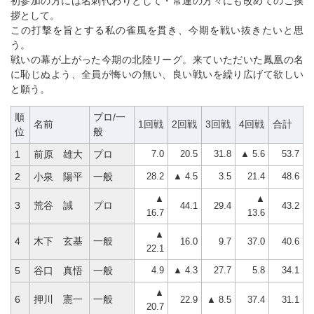
初参加の方には名刺代わりとして・常連の方々にも改めてのご挨
拶として。
この打撃を旨とする私の雀風を貫き、今期を戦い抜きたいと思
う。
戦いの幕が上がった今期の北陸リーグ。来ていただいた鳳凰の名
に恥じぬよう、全員が悔いの無い、良い戦いを繰り広げて欲しい
と願う。
順
プロ/一
名前
1回戦
2回戦
3回戦
4回戦
合計
位
般
7.0
20.5
31.8
▲ 5.6
53.7
1
前原 雄大
プロ
28.2
▲ 4.5
3.5
21.4
48.6
2
小泉 陽平
一般
▲
▲
3
荒谷 誠
プロ
44.1
29.4
43.2
16.7
13.6
▲
4
木下 玄基
一般
16.0
9.7
37.0
40.6
22.1
4.9
▲ 4.3
27.7
5.8
34.1
5
谷口 真悟
一般
▲
6
押川 憲一
一般
22.9
▲ 8.5
37.4
31.1
20.7